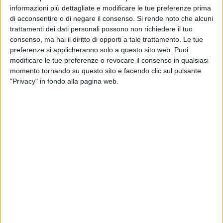
informazioni più dettagliate e modificare le tue preferenze prima
Non posso non partire da queste parole del profeta Isaia
di acconsentire o di negare il consenso.
Si rende noto che alcuni
questa sera; non posso non partire da questa immagine che
trattamenti dei dati personali possono non richiedere il tuo
riflette il cammino tortuoso e smarrito dell'umanità errante e
consenso, ma hai il diritto di opporti a tale trattamento. Le tue
vagabonda in questa vita, l'umanità smarrita per i venti di
preferenze si applicheranno solo a questo sito web. Puoi
guerra e di autodistruzione. Senza la luce di Dio siamo nelle
modificare le tue preferenze o revocare il consenso in qualsiasi
tenebre: non troviamo la strada, non troviamo il senso della
momento tornando su questo sito e facendo clic sul pulsante
vita umana.
"Privacy" in fondo alla pagina web.
Senza la luce divina non sappiamo dove andiamo nella
nostra esistenza e neppure cogliamo appieno il valore di
ogni essere umano. Invece, con la grande luce che questa
sera celebriamo, come se fosse la prima volta, lasciamo che
il nostro cuore si stupisca. Cosa avremmo fatto della nostra
vita senza la luce e la presenza divina?
Come ci saremmo barcamenati senza il bambino di
Betlemme? Ecco, il profeta invita allo stupore, alla gioia, alla
moltiplicazione della gioia, alla letizia e all'esultanza per un
bambino che ci è stato dato.
Ora, carissimi, lo so molto bene che questa notte l'umano