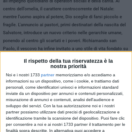
all'impegno quotidiano di operatori sociali e della carità. Al
centro dell'omelia, il carattere controcorrente del Natale:
mentre l'uomo aspira al potere, Dio sceglie di farsi piccolo e
fragile. L'annuncio ai pastori, primi destinatari della nascita del
Salvatore, introduce un nuovo criterio nelle gerarchie umane,
ponendo al centro gli scartati e i poveri. Richiamando san
Paolo, il vescovo ha infine invitato a uno stile di vita fondato su
sobrietà, giustizia e pietà, per riscoprirsi figli dello stesso
Il rispetto della tua riservatezza è la
Padre e vivere relazioni autentiche.
nostra priorità
Noi e i nostri 1733
partner
memorizziamo e/o accediamo a
informazioni su un dispositivo, come i cookie, e trattiamo dati
personali, come identificatori univoci e informazioni standard
Di seguito il testo integrale:
inviate da un dispositivo per annunci e contenuti personalizzati,
Omelia della notte di Natale – mons. Benoni Ambarus
misurazione di annunci e contenuti, analisi dell'audience e
Fratelli e sorelle, buon Natale, buona Natività di Gesù.
sviluppo dei servizi.
Con la tua autorizzazione noi e i nostri
Sono molto contento di celebrare questo primo Natale
partner possiamo utilizzare dati precisi di geolocalizzazione e
insieme a voi. Ecco, abbiamo ascoltato: «
Il popolo che
identificazione tramite la scansione del dispositivo. Puoi fare clic
camminava nelle tenebre vide una grande luce; su coloro che
per consentire a noi e ai nostri 1733 partner il trattamento per le
abitavano in terra tenebrosa, una luce rifulse
».
finalità sopra descritte. In alternativa puoi accedere a