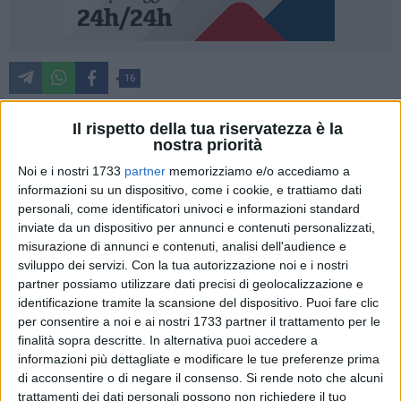
16
Nel messaggio per la 57ª giornata mondiale delle
Il rispetto della tua riservatezza è la
comunicazioni sociali, che si celebra domenica 21 maggio,
nostra priorità
Papa Francesco ci invita a "parlare col cuore, secondo verità,
Noi e i nostri 1733
partner
memorizziamo e/o accediamo a
nella carità". Una comunicazione, chiede il Papa, da cuore a
informazioni su un dispositivo, come i cookie, e trattiamo dati
cuore che non riguarda solo i professionisti della parola ma
personali, come identificatori univoci e informazioni standard
che è responsabilità di ciascuno.
inviate da un dispositivo per annunci e contenuti personalizzati,
misurazione di annunci e contenuti, analisi dell'audience e
"Tutti siamo chiamati a cercare e a dire la verità – scrive nel
sviluppo dei servizi.
Con la tua autorizzazione noi e i nostri
messaggio -, e a farlo con carità". Per questo i vescovi della
partner possiamo utilizzare dati precisi di geolocalizzazione e
identificazione tramite la scansione del dispositivo. Puoi fare clic
Basilicata ritengono opportuno sollecitare la comunità
per consentire a noi e ai nostri 1733 partner il trattamento per le
lucana ad accogliere l'appello ed a calarlo nel contesto
finalità sopra descritte. In alternativa puoi accedere a
regionale. L'invito tocca in primo luogo i giornalisti perché
informazioni più dettagliate e modificare le tue preferenze prima
raccontino la regione "con coraggio e libertà", malgrado
di acconsentire o di negare il consenso.
Si rende noto che alcuni
come pastori sappiamo bene le difficoltà in cui sono
trattamenti dei dati personali possono non richiedere il tuo