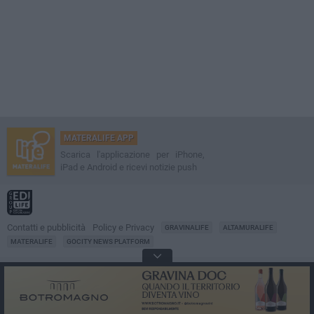
MATERALIFE APP
Scarica l'applicazione per iPhone,
iPad e Android e ricevi notizie push
Contatti e pubblicità
Policy e Privacy
GRAVINALIFE
ALTAMURALIFE
MATERALIFE
GOCITY NEWS PLATFORM
Notizie da
Matera
Direttore
Francesco Dipalo
© 2001-2026 Edilife. Tutti i diritti riservati. Nessuna parte di questo sito può
essere riprodotta senza il permesso scritto dell'editore. Tecnologia: GoCity
Urban Platform.