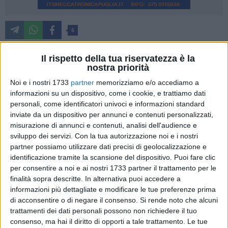
6
Comunicato della Questura di Matera
Il rispetto della tua riservatezza è la
nostra priorità
La Polizia di Stato di Matera ha arrestato, in flagranza di
Noi e i nostri 1733
partner
memorizziamo e/o accediamo a
reato, una 34enne di origini rumene, già nota alle forze
informazioni su un dispositivo, come i cookie, e trattiamo dati
dell'ordine per i suoi precedenti penali e di polizia. Secondo
personali, come identificatori univoci e informazioni standard
quanto ricostruito dagli agenti delle Volanti e della Squadra
inviate da un dispositivo per annunci e contenuti personalizzati,
Mobile, intervenuti sul posto, la donna avrebbe tentato prima
misurazione di annunci e contenuti, analisi dell'audience e
di incendiare il portone di ingresso dell'abitazione dei vicini –
sviluppo dei servizi.
Con la tua autorizzazione noi e i nostri
partner possiamo utilizzare dati precisi di geolocalizzazione e
una famiglia composta da marito, moglie e un bimbo di 12
identificazione tramite la scansione del dispositivo. Puoi fare clic
mesi, e, subito dopo, avrebbe indirizzato contro di loro una
per consentire a noi e ai nostri 1733 partner il trattamento per le
fiamma, generata con un accendino e con una bomboletta
finalità sopra descritte. In alternativa puoi accedere a
spray. Solo la pronta reazione dell'uomo, che si è frapposto,
informazioni più dettagliate e modificare le tue preferenze prima
facendo da scudo al resto della famigliola, ha evitato
di acconsentire o di negare il consenso.
Si rende noto che alcuni
conseguenze più gravi.
trattamenti dei dati personali possono non richiedere il tuo
consenso, ma hai il diritto di opporti a tale trattamento. Le tue