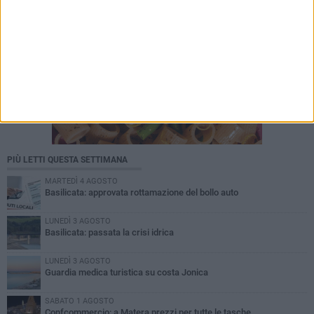
PIÙ LETTI QUESTA SETTIMANA
MARTEDÌ 4 AGOSTO
Basilicata: approvata rottamazione del bollo auto
LUNEDÌ 3 AGOSTO
Basilicata: passata la crisi idrica
LUNEDÌ 3 AGOSTO
Guardia medica turistica su costa Jonica
SABATO 1 AGOSTO
Confcommercio: a Matera prezzi per tutte le tasche