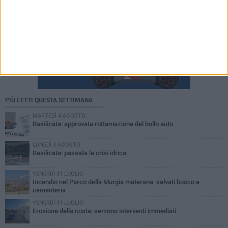
PIÙ LETTI QUESTA SETTIMANA
MARTEDÌ 4 AGOSTO
Basilicata: approvata rottamazione del bollo auto
LUNEDÌ 3 AGOSTO
Basilicata: passata la crisi idrica
VENERDÌ 31 LUGLIO
Incendio nel Parco della Murgia materana, salvati bosco e
cementeria
VENERDÌ 31 LUGLIO
Erosione della costa: servono interventi immediati