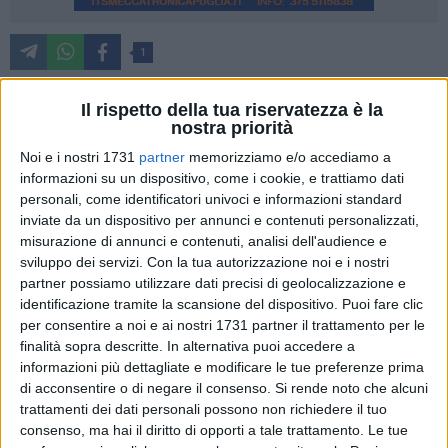
1
Cambierà la direzione dei Musei nazionali di Matera.
Il rispetto della tua riservatezza è la
L'istituzione è attualmente guidata da Anna Maria Mauro il
nostra priorità
cui contratto in scadenza non è stato rinnovato, secondo
Noi e i nostri 1731
partner
memorizziamo e/o accediamo a
quanto si apprende da un comunicato del Ministero della
informazioni su un dispositivo, come i cookie, e trattiamo dati
cultura che di seguito si pubblica.
personali, come identificatori univoci e informazioni standard
inviate da un dispositivo per annunci e contenuti personalizzati,
Il Ministero della Cultura si appresta a pubblicare un bando
misurazione di annunci e contenuti, analisi dell'audience e
di gara internazionale per la selezione dei candidati a
sviluppo dei servizi.
Con la tua autorizzazione noi e i nostri
Direttore per i seguenti istituti di livello dirigenziale generale
partner possiamo utilizzare dati precisi di geolocalizzazione e
identificazione tramite la scansione del dispositivo. Puoi fare clic
giunti a scadenza del proprio mandato o di nuova
per consentire a noi e ai nostri 1731 partner il trattamento per le
istituzione:
finalità sopra descritte. In alternativa puoi accedere a
1. Musei reali di Torino
informazioni più dettagliate e modificare le tue preferenze prima
2. Galleria dell'Accademia di Firenze e Musei del Bargello
di acconsentire o di negare il consenso.
Si rende noto che alcuni
3. Parco archeologico del Colosseo
trattamenti dei dati personali possono non richiedere il tuo
4. Museo Nazionale Romano
consenso, ma hai il diritto di opporti a tale trattamento. Le tue