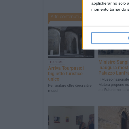
applicheranno solo a
momento tornando su 
Altri contenuti a tema
Ministro Sangi
TURISMO
inaugura mostr
Arriva Tourpass: il
Palazzo Lanfr
biglietto turistico
unico
Il Museo nazionale
Matera propone es
Per visitare oltre dieci siti e
sul Futurismo itali
musei