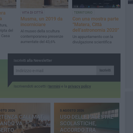
era
VITA DI CITTÀ
TERRITORIO
a
Musma, un 2019 da
Con una mostra parte
incorniciare
“Matera, Città
tura,
dell’astronomia 2020”
ripta del
Al museo della scultura
e Casa
contemporanea presenze
Un appuntamento con la
aumentate del 43,6%
divulgazione scientifica
Iscriviti alla Newsletter
Iscriviti
Iscrivendoti accetti i
termini
e la
privacy policy
OSTO 2026
5 AGOSTO 2026
RTENZA CALLMAT,
USO DELLE PALESTRE
BANDO VA
SCOLASTICHE,
SERTO
ACCORDO TRA