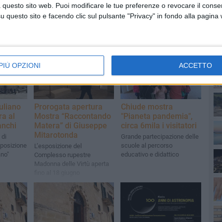
 questo sito web. Puoi modificare le tue preferenze o revocare il conse
questo sito e facendo clic sul pulsante "Privacy" in fondo alla pagina
PI
PIÙ OPZIONI
ACCETTO
uliano
Prorogata apertura
Chiude mostra
a al
Mostra “Raccontando
"Pianeta pandemia",
anchi
Matera” di Giuseppe
circa 6mila i visitatori
Mitarotonda
 di
Grande partecipazione delle
posizione
scuole al percorso
L’esposizione del
ano"
educativo e didattico
Complesso rupestre
Madonna delle Virtù aperta
fino al 18 giugno