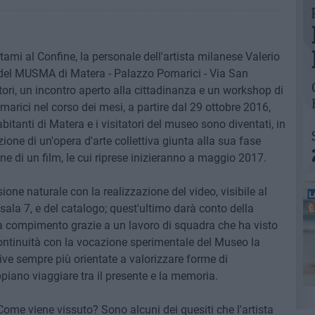
ami al Confine, la personale dell'artista milanese Valerio
 del MUSMA di Matera - Palazzo Pomarici - Via San
ri, un incontro aperto alla cittadinanza e un workshop di
arici nel corso dei mesi, a partire dal 29 ottobre 2016,
bitanti di Matera e i visitatori del museo sono diventati, in
ione di un'opera d'arte collettiva giunta alla sua fase
e di un film, le cui riprese inizieranno a maggio 2017.
one naturale con la realizzazione del video, visibile al
sala 7, e del catalogo; quest'ultimo darà conto della
a a compimento grazie a un lavoro di squadra che ha visto
continuità con la vocazione sperimentale del Museo la
ve sempre più orientate a valorizzare forme di
ppiano viaggiare tra il presente e la memoria.
me viene vissuto? Sono alcuni dei quesiti che l'artista