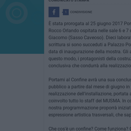
COMUNICATO STAMPA
1
CONDIVISIONE
È stata prorogata al 25 giugno 2017 Port
Rocco Orlando ospitata nelle sale 6 e 7
Giacomo (Sasso Caveoso). Dieci laborato
scrittura si sono succeduti a Palazzo Pom
data di inaugurazione della mostra. Gli a
questo modo, i protagonisti della costruz
conclusiva che condurrà alla realizzazion
Portami al Confine avrà una sua conclusi
pubblico a partire dal mese di giugno in 
realizzazione dell'installazione, portat
coinvolto tutto lo staff del MUSMA. In 
nostra programmazione proporrà iniziati
espressione artistica trasversali, che sa
Che cos'è un confine? Come funziona? Co