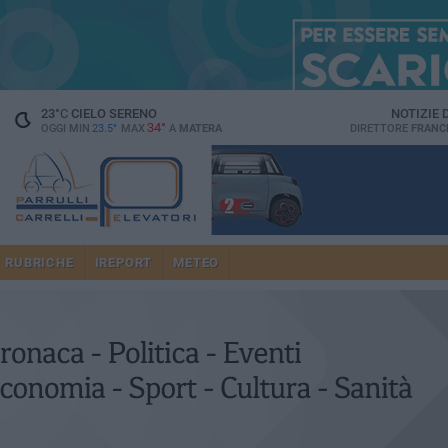
23
°C
CIELO SERENO
NOTIZIE
34°
OGGI MIN
23.5°
MAX
A
MATERA
DIRETTORE
FRANC
RUBRICHE
IREPORT
METEO