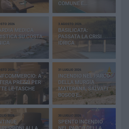
COMUNE E
PROVINCIA
OSTO 2026
3 AGOSTO 2026
ARDIA MEDICA
BASILICATA:
ISTICA SU COSTA
PASSATA LA CRISI
NICA
IDRICA
OSTO 2026
31 LUGLIO 2026
NFCOMMERCIO: A
INCENDIO NEL PARCO
ERA PREZZI PER
DELLA MURGIA
TE LE TASCHE
MATERANA, SALVATI
BOSCO E
CEMENTERIA
GLIO 2026
30 LUGLIO 2026
NTINUE
SPENTO INCENDIO
RESSIONI ALLA
NEL PARCO DELLA