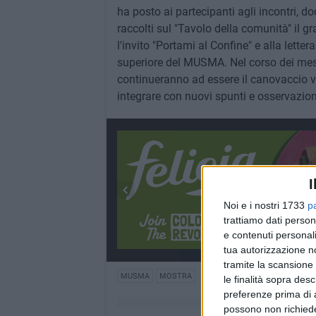
ha posto ai partecipanti agli incontri, do
raccolti sul "Tavolo della comunità" il 
l'invito "Portami al Confine" e alla letter
superiore del MUSMA. Nel corso dei mesi 
continueranno ad essere il canovaccio vi
integrare con nuovi spunti e osservazion
I
Noi e i nostri 1733
p
trattiamo dati person
e contenuti personali
tua autorizzazione no
tramite la scansione 
MUSMA
MOSTRA
le finalità sopra des
preferenze prima di 
possono non richieder