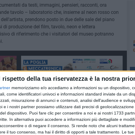
cumentati da testi, immagini, pensieri, racconti, ora
grande tavolo – laboratorio che, insieme al neon rosso con
a dell'artista, prendono posto in due delle sale del piano
di produzione del film, tavolo, neon e lettera
sivo di riferimento che i visitatori del museo potranno
i.
l rispetto della tua riservatezza è la nostra prior
artner
memorizziamo e/o accediamo a informazioni su un dispositivo, c
ali, come identificatori univoci e informazioni standard inviate da un di
zzati, misurazione di annunci e contenuti, analisi dell'audience e svilupp
i e i nostri partner possiamo utilizzare dati precisi di geolocalizzazione 
del dispositivo. Puoi fare clic per consentire a noi e ai nostri 1733 partn
critte. In alternativa puoi accedere a informazioni più dettagliate e modif
acconsentire o di negare il consenso.
Si rende noto che alcuni trattamen
e il tuo consenso, ma hai il diritto di opporti a tale trattamento. Le tue