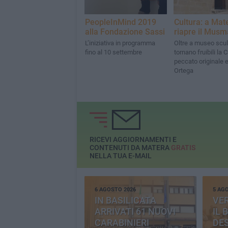
PeopleInMind 2019
Cultura: a Mat
alla Fondazione Sassi
riapre il Musm
L’iniziativa in programma
Oltre a museo scul
fino al 10 settembre
tornano fruibili la C
peccato originale 
Ortega
RICEVI AGGIORNAMENTI E
CONTENUTI DA MATERA
GRATIS
NELLA TUA E-MAIL
6 AGOSTO 2026
5 AG
IN BASILICATA
VE
ARRIVATI 61 NUOVI
IL 
CARABINIERI
DE