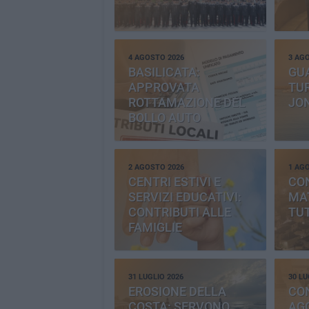
4 AGOSTO 2026
3 AG
BASILICATA:
GU
APPROVATA
TUR
ROTTAMAZIONE DEL
JO
BOLLO AUTO
2 AGOSTO 2026
1 AG
CENTRI ESTIVI E
CO
SERVIZI EDUCATIVI:
MAT
CONTRIBUTI ALLE
TUT
FAMIGLIE
31 LUGLIO 2026
30 LU
EROSIONE DELLA
CO
COSTA: SERVONO
AGG