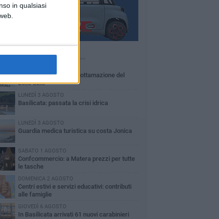
nso in qualsiasi
 web.
Ù LETTI QUESTA SETTIMANA
MARTEDÌ 4 AGOSTO
Basilicata: approvata rottamazione del
bollo auto
LUNEDÌ 3 AGOSTO
Basilicata: passata la crisi idrica
LUNEDÌ 3 AGOSTO
Guardia medica turistica su costa Jonica
SABATO 1 AGOSTO
Confcommercio: a Matera prezzi per tutte
le tasche
DOMENICA 2 AGOSTO
Centri estivi e servizi educativi: contributi
alle famiglie
GIOVEDÌ 6 AGOSTO
In Basilicata arrivati 61 nuovi carabinieri