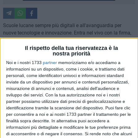
Scuole lucane sempre più digitali e all'avanguardia per
nuove tecnologie e innovazione. Entra nel vivo con la firma,
nella mattinata di ieri, del protocollo tra Regione Basilicata e
65 istituti scolastici lucani, il Distretto scolastico 2.0, previsto
Il rispetto della tua riservatezza è la
nostra priorità
dall'Agenda digitale.
Noi e i nostri 1733
partner
memorizziamo e/o accediamo a
informazioni su un dispositivo, come i cookie, e trattiamo dati
Le scuole saranno raggiunte dalla tecnologia in fibra ottica
personali, come identificatori univoci e informazioni standard
ad altissima velocità, e con la firma del protocollo di oggi, i
inviate da un dispositivo per annunci e contenuti personalizzati,
65 istituti si sono impegnati a promuovere la formazione
misurazione di annunci e contenuti, analisi dell'audience e
degli allievi e il supporto delle tecnologie, con il
sviluppo dei servizi.
Con la tua autorizzazione noi e i nostri
coinvolgimento delle famiglie e del territorio, nell'ottica della
partner possiamo utilizzare dati precisi di geolocalizzazione e
più ampia diffusione dell'agenda digitale italiana. Per
identificazione tramite la scansione del dispositivo. Puoi fare clic
mettere in campo tali obiettivi oltre 100 docenti saranno
per consentire a noi e ai nostri 1733 partner il trattamento per le
finalità sopra descritte. In alternativa puoi accedere a
formati sull'uso didattico delle nuove tecnologie attraverso
informazioni più dettagliate e modificare le tue preferenze prima
dei corsi che avranno inizio nei prossimi mesi.
di acconsentire o di negare il consenso.
Si rende noto che alcuni