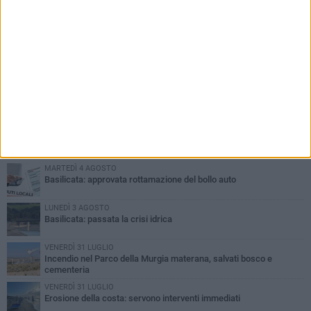
PIÙ LETTI QUESTA SETTIMANA
MARTEDÌ 4 AGOSTO
Basilicata: approvata rottamazione del bollo auto
LUNEDÌ 3 AGOSTO
Basilicata: passata la crisi idrica
VENERDÌ 31 LUGLIO
Incendio nel Parco della Murgia materana, salvati bosco e
cementeria
VENERDÌ 31 LUGLIO
Erosione della costa: servono interventi immediati