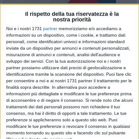
Il rispetto della tua riservatezza è la
151
nostra priorità
Per la festa del 25 aprile sul complesso rupestre della
Noi e i nostri 1731
partner
memorizziamo e/o accediamo a
Madonna dell'Idris si sono accese le luci con il tricolore
informazioni su un dispositivo, come i cookie, e trattiamo dati
personali, come identificatori univoci e informazioni standard
italiano. Illumineranno la rupe sino al 2 giugno, festa della
inviate da un dispositivo per annunci e contenuti personalizzati,
Repubblica Italiana.
misurazione di annunci e contenuti, analisi dell'audience e
sviluppo dei servizi.
Con la tua autorizzazione noi e i nostri
Un'iniziativa di forte valenza simbolica. Il tricolore nei Sassi
partner possiamo utilizzare dati precisi di geolocalizzazione e
di Matera è un messaggio di speranza e di unità nazionale in
identificazione tramite la scansione del dispositivo. Puoi fare clic
uno dei momenti più difficili della storia della Repubblica dal
per consentire a noi e ai nostri 1731 partner il trattamento per le
1945.
finalità sopra descritte. In alternativa puoi accedere a
informazioni più dettagliate e modificare le tue preferenze prima
di acconsentire o di negare il consenso.
Si rende noto che alcuni
"L'Italia – ha detto oggi il sindaco di Matera, Raffaello de
trattamenti dei dati personali possono non richiedere il tuo
Ruggieri, per la festa della Liberazione – si trova oggi a
consenso, ma hai il diritto di opporti a tale trattamento. Le tue
dover affrontare una nuova Resistenza, contro un nemico
preferenze si applicheranno solo a questo sito web. Puoi
invisibile e pericoloso. Da Matera vogliamo lanciare un
modificare le tue preferenze o revocare il consenso in qualsiasi
messaggio di unità e di rinascita della Nazione, ricordando
momento tornando su questo sito e facendo clic sul pulsante