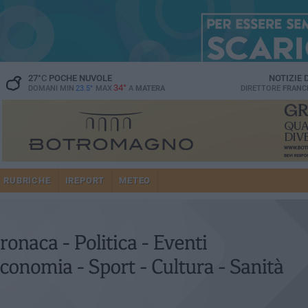
27
°C
POCHE NUVOLE
NOTIZIE
34°
DOMANI MIN
23.5°
MAX
A
MATERA
DIRETTORE
FRANC
RUBRICHE
IREPORT
METEO