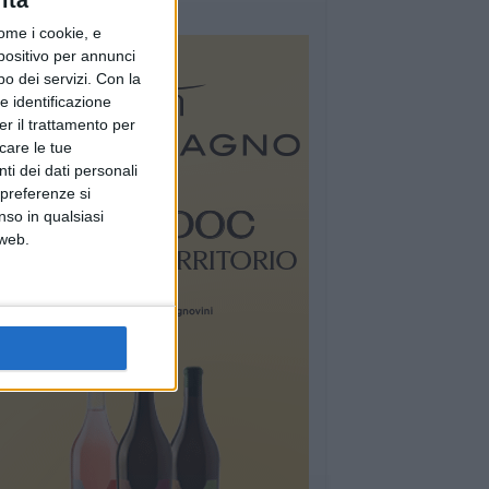
ità
ome i cookie, e
spositivo per annunci
o dei servizi.
Con la
e identificazione
er il trattamento per
icare le tue
ti dei dati personali
 preferenze si
nso in qualsiasi
 web.