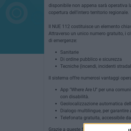
disponibile non appena sarà operativa 
copertura dell'intero territorio regionale.
Il NUE 112 costituisce un elemento chiav
Attraverso un unico numero gratuito, i ci
di emergenze:
Sanitarie
Di ordine pubblico e sicurezza
Tecniche (incendi, incidenti stradal
Il sistema offre numerosi vantaggi opera
App "Where Are U" per una comunica
con disabilità.
Geolocalizzazione automatica della
Dialogo multilingue, per garantire a
Telefonata gratuita, accessibile da
Grazie a queste funzionalità, la rete NUE