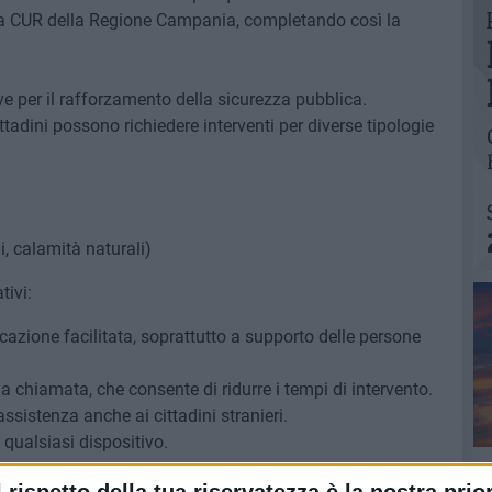
la CUR della Regione Campania, completando così la
e per il rafforzamento della sicurezza pubblica.
ttadini possono richiedere interventi per diverse tipologie
i, calamità naturali)
tivi:
zione facilitata, soprattutto a supporto delle persone
 chiamata, che consente di ridurre i tempi di intervento.
ssistenza anche ai cittadini stranieri.
 qualsiasi dispositivo.
 112 permette una gestione più efficiente delle richieste di