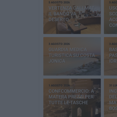
5 AGOSTO 2026
5 AG
VERTENZA CALLMAT,
USO
IL BANDO VA
SC
DESERTO
AC
CO
PR
3 AGOSTO 2026
3 AG
GUARDIA MEDICA
BAS
TURISTICA SU COSTA
PAS
JONICA
IDR
1 AGOSTO 2026
31 LU
CONFCOMMERCIO: A
INC
MATERA PREZZI PER
DE
TUTTE LE TASCHE
MA
BO
CE