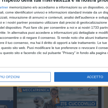
l rispetto della tua riservatezza è la nostra prior
mpestività e il coordinamento tra i diversi enti coinvolti.
artner
memorizziamo e/o accediamo a informazioni su un dispositivo, c
n Basilicata – sottolinea l'assessore regionale alle
ali, come identificatori univoci e informazioni standard inviate da un di
e Civile, Pasquale Pepe – procede con puntualità e
zzati, misurazione di annunci e contenuti, analisi dell'audience e svilupp
azionale. Dopo la partenza del 18 novembre, questo
i e i nostri partner possiamo utilizzare dati precisi di geolocalizzazione 
sta alle emergenze, garantendo maggiore tempestività e
del dispositivo. Puoi fare clic per consentire a noi e ai nostri 1733 partn
critte. In alternativa puoi accedere a informazioni più dettagliate e modif
nte per la sicurezza dei cittadini e per la
acconsentire o di negare il consenso.
Si rende noto che alcuni trattamen
rotezione civile". "La migrazione dei distretti di Matera e
e il tuo consenso, ma hai il diritto di opporti a tale trattamento. Le tue
ega Giovanni Di Bello, dirigente della Protezione civile
 questo sito web. Puoi modificare le tue preferenze o revocare il conse
n ulteriore tassello di un progetto complesso, che richiede
questo sito e facendo clic sul pulsante "Privacy" in fondo alla pagina
on 119 comuni già serviti, siamo vicini alla copertura
 consentirà di completare il quadro, assicurando un
erritorio lucano."
PIÙ OPZIONI
ACCETTO