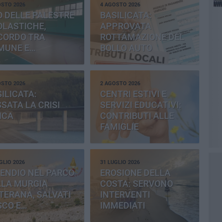
OSTO 2026
4 AGOSTO 2026
 DELLE PALESTRE
BASILICATA:
OLASTICHE,
APPROVATA
CORDO TRA
ROTTAMAZIONE DEL
MUNE E
BOLLO AUTO
OVINCIA
OSTO 2026
2 AGOSTO 2026
ILICATA:
CENTRI ESTIVI E
SATA LA CRISI
SERVIZI EDUCATIVI:
ICA
CONTRIBUTI ALLE
FAMIGLIE
GLIO 2026
31 LUGLIO 2026
ENDIO NEL PARCO
EROSIONE DELLA
LLA MURGIA
COSTA: SERVONO
TERANA, SALVATI
INTERVENTI
SCO E
IMMEDIATI
MENTERIA