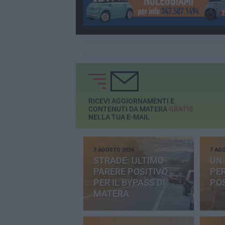
RICEVI AGGIORNAMENTI E
CONTENUTI DA MATERA
GRATIS
NELLA TUA E-MAIL
7 AGOSTO 2026
7 AG
STRADE: ULTIMO
UN 
PARERE POSITIVO
PE
PER IL BYPASS DI
PO
MATERA