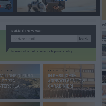
PI
Iscriviti alla Newsletter
Iscriviti
Iscrivendoti accetti i
termini
e la
privacy policy
OSTO 2026
6 AGOSTO 2026
MILIONE DI EURO
IN BASILICATA
R PORTA
ARRIVATI 61 NUOVI
STERGOLA
CARABINIERI