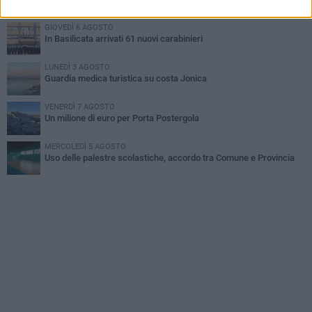
GIOVEDÌ 6 AGOSTO
In Basilicata arrivati 61 nuovi carabinieri
LUNEDÌ 3 AGOSTO
Guardia medica turistica su costa Jonica
VENERDÌ 7 AGOSTO
Un milione di euro per Porta Postergola
MERCOLEDÌ 5 AGOSTO
Uso delle palestre scolastiche, accordo tra Comune e Provincia