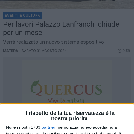
EVENTI E CULTURA
Per lavori Palazzo Lanfranchi chiude
per un mese
Verrà realizzato un nuovo sistema espositivo
MATERA -
SABATO 31 AGOSTO 2024
9.58
Il rispetto della tua riservatezza è la
nostra priorità
Noi e i nostri 1733
partner
memorizziamo e/o accediamo a
informazioni su un dispositivo, come i cookie, e trattiamo dati