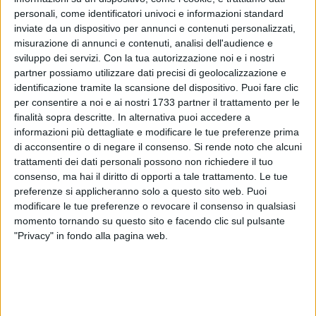
personali, come identificatori univoci e informazioni standard
inviate da un dispositivo per annunci e contenuti personalizzati,
misurazione di annunci e contenuti, analisi dell'audience e
Dal 2 settembre e sino alla fine del mese, Palazzo
sviluppo dei servizi.
Con la tua autorizzazione noi e i nostri
partner possiamo utilizzare dati precisi di geolocalizzazione e
Lanfranchi (uno dei luoghi di cultura dei Musei Nazionali di
identificazione tramite la scansione del dispositivo. Puoi fare clic
Matera) chiuderà al pubblico per lavori, al fine di creare un
per consentire a noi e ai nostri 1733 partner il trattamento per le
nuovo sistema espositivo per la collezione permanente. Al
finalità sopra descritte. In alternativa puoi accedere a
piano terra saranno create nuove sale dedicate alle opere di
informazioni più dettagliate e modificare le tue preferenze prima
Carlo Levi e Luigi Guerricchio, mentre al primo piano verrà
di acconsentire o di negare il consenso.
Si rende noto che alcuni
allestita una sezione interamente dedicata alla collezione di
trattamenti dei dati personali possono non richiedere il tuo
Camillo D'Errico. Inoltre, due nuove sale multimediali
consenso, ma hai il diritto di opporti a tale trattamento. Le tue
preferenze si applicheranno solo a questo sito web. Puoi
arricchiranno ulteriormente l'esperienza dei visitatori: una
modificare le tue preferenze o revocare il consenso in qualsiasi
sala di Extended Reality, che permetterà di interagire con i
momento tornando su questo sito e facendo clic sul pulsante
dipinti di Levi grazie all'uso dell'Intelligenza Artificiale, e una
"Privacy" in fondo alla pagina web.
sala immersiva dedicata alla Pinacoteca di Camillo D'Errico.
Durante il periodo di chiusura di Palazzo Lanfranchi, i Musei
nazionali di Matera invitano i visitatori a scoprire il Museo
Archeologico Nazionale "Domenico Ridola", che offre un
percorso espositivo che segue la narrazione storica, dal