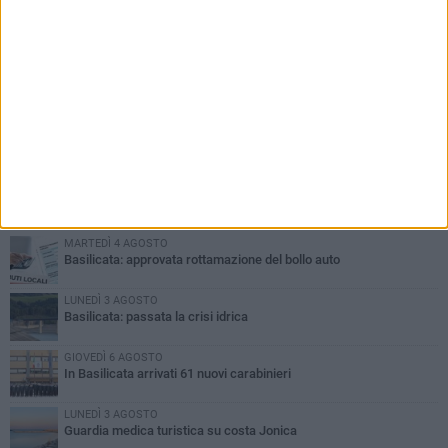
PIÙ LETTI QUESTA SETTIMANA
MARTEDÌ 4 AGOSTO
Basilicata: approvata rottamazione del bollo auto
LUNEDÌ 3 AGOSTO
Basilicata: passata la crisi idrica
GIOVEDÌ 6 AGOSTO
In Basilicata arrivati 61 nuovi carabinieri
LUNEDÌ 3 AGOSTO
Guardia medica turistica su costa Jonica