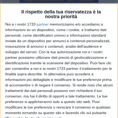
Il rispetto della tua riservatezza è la
9
nostra priorità
Per le festività pasquali e per i ponti turistici di aprile e
Noi e i nostri 1733
partner
memorizziamo e/o accediamo a
informazioni su un dispositivo, come i cookie, e trattiamo dati
maggio, con l'arrivo in città di migliaia di visitatori,
personali, come identificatori univoci e informazioni standard
l'Amministrazione comunale ha incrementato alcuni servizi
inviate da un dispositivo per annunci e contenuti personalizzati,
pubblici importanti sul fronte di trasporti e accoglienza.
misurazione di annunci e contenuti, analisi dell'audience e
sviluppo dei servizi.
Con la tua autorizzazione noi e i nostri
Da domani al 2 aprile, e poi nei ponti del 25 aprile e del 1
partner possiamo utilizzare dati precisi di geolocalizzazione e
maggio, viene potenziata la corsa per i Sassi del trasporto
identificazione tramite la scansione del dispositivo. Puoi fare clic
pubblico urbano, mediante l'istituzione di una Linea
per consentire a noi e ai nostri 1733 partner il trattamento per le
finalità sopra descritte. In alternativa puoi accedere a
aggiuntiva che coprirà ulteriori sei ore nella fascia oraria 11-
informazioni più dettagliate e modificare le tue preferenze prima
17. L
di acconsentire o di negare il consenso.
Si rende noto che alcuni
trattamenti dei dati personali possono non richiedere il tuo
Nello stesso periodo, da oggi all'1 aprile, è garantita
consenso, ma hai il diritto di opporti a tale trattamento. Le tue
l'apertura dei bagni pubblici di piazza Vittorio Veneto con
preferenze si applicheranno solo a questo sito web. Puoi
orario continuato dalle ore 9 alle 22, come quelli
modificare le tue preferenze o revocare il consenso in qualsiasi
recentemente riqualificati e riaperti dopo 4 anni in via
momento tornando su questo sito e facendo clic sul pulsante