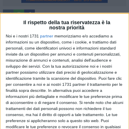
Il rispetto della tua riservatezza è la
In occasione della Giornata Nazionale del Rene, che si
nostra priorità
celebra oggi, nell'ospedale Madonna delle Grazie di Matera
Noi e i nostri 1731
partner
memorizziamo e/o accediamo a
sarà allestito un punto informativo dedicato alla prevenzione
informazioni su un dispositivo, come i cookie, e trattiamo dati
e alla salute dei reni. L'iniziativa si svolge dalle ore 9:00 alle
personali, come identificatori univoci e informazioni standard
ore 13:00 ed è aperta alla cittadinanza. Durante la mattinata,
inviate da un dispositivo per annunci e contenuti personalizzati,
misurazione di annunci e contenuti, analisi dell'audience e
il personale sanitario è a disposizione per fornire
sviluppo dei servizi.
Con la tua autorizzazione noi e i nostri
informazioni utili sulla prevenzione delle malattie renali e
partner possiamo utilizzare dati precisi di geolocalizzazione e
sull'importanza di uno stile di vita sano. Presso il punto
identificazione tramite la scansione del dispositivo. Puoi fare clic
informativo è inoltre possibile accedere gratuitamente ad
per consentire a noi e ai nostri 1731 partner il trattamento per le
alcuni esami di base, tra cui l'esame delle urine, la
finalità sopra descritte. In alternativa puoi accedere a
misurazione del colesterolo totale e LDL e valutazioni
informazioni più dettagliate e modificare le tue preferenze prima
sanitarie preliminari.
di acconsentire o di negare il consenso.
Si rende noto che alcuni
trattamenti dei dati personali possono non richiedere il tuo
consenso, ma hai il diritto di opporti a tale trattamento. Le tue
A partire dalle ore 12:00, i nefrologi dell'ospedale si
preferenze si applicheranno solo a questo sito web. Puoi
recheranno anche presso il Liceo Classico "E. Duni" di
modificare le tue preferenze o revocare il consenso in qualsiasi