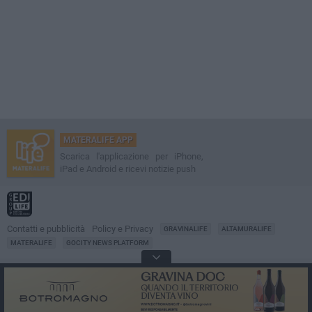
MATERALIFE APP
Scarica l'applicazione per iPhone,
iPad e Android e ricevi notizie push
Contatti e pubblicità
Policy e Privacy
GRAVINALIFE
ALTAMURALIFE
MATERALIFE
GOCITY NEWS PLATFORM
Notizie da
Matera
Direttore
Francesco Dipalo
© 2001-2026 Edilife. Tutti i diritti riservati. Nessuna parte di questo sito può
essere riprodotta senza il permesso scritto dell'editore. Tecnologia: GoCity
Urban Platform.