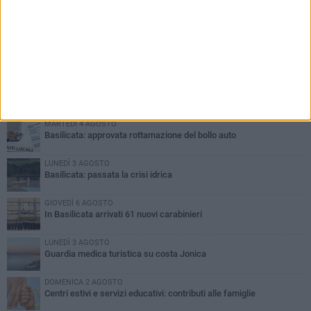
PIÙ LETTI QUESTA SETTIMANA
MARTEDÌ 4 AGOSTO
Basilicata: approvata rottamazione del bollo auto
LUNEDÌ 3 AGOSTO
Basilicata: passata la crisi idrica
GIOVEDÌ 6 AGOSTO
In Basilicata arrivati 61 nuovi carabinieri
LUNEDÌ 3 AGOSTO
Guardia medica turistica su costa Jonica
DOMENICA 2 AGOSTO
Centri estivi e servizi educativi: contributi alle famiglie