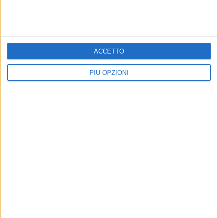
ACCETTO
PIÙ OPZIONI
Iscriviti alla Newsletter
Iscriviti
Iscrivendoti accetti i
termini
e la
privacy policy
7 AGOSTO 2026
7 AGOSTO 2026
REGIONE: CARBURANTE
STRADE: ULTIMO PARERE
AGRICOLO AGEVOLATO
POSITIVO PER IL BYPASS
DI MATERA