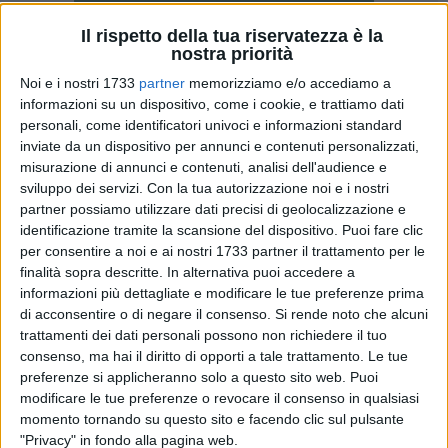
Il rispetto della tua riservatezza è la
nostra priorità
2
Noi e i nostri 1733
partner
memorizziamo e/o accediamo a
informazioni su un dispositivo, come i cookie, e trattiamo dati
Lo scorso 10 Aprile la dott.ssa Lidia Maria Vespe, pediatra di
personali, come identificatori univoci e informazioni standard
famiglia e referente del programma regionale per
inviate da un dispositivo per annunci e contenuti personalizzati,
l'Associazione Culturale Pediatri (ACP ) "Nati per Leggere
misurazione di annunci e contenuti, analisi dell'audience e
Basilicata", ha inoltrato formale richiesta di stipula di un
sviluppo dei servizi.
Con la tua autorizzazione noi e i nostri
protocollo di Intesa triennale tra il Comune di Matera e "Nati
partner possiamo utilizzare dati precisi di geolocalizzazione e
identificazione tramite la scansione del dispositivo. Puoi fare clic
per Leggere" (abbr. NpL) Basilicata.
per consentire a noi e ai nostri 1733 partner il trattamento per le
finalità sopra descritte. In alternativa puoi accedere a
Ma cos'è "Nati per Leggere"? E' un programma di
informazioni più dettagliate e modificare le tue preferenze prima
promozione della lettura in famiglia con bambini da 0-6
di acconsentire o di negare il consenso.
Si rende noto che alcuni
anni, che dal 1999 promuove e sostiene l'importanza della
trattamenti dei dati personali possono non richiedere il tuo
lettura in famiglia in età precoce come buona pratica per lo
consenso, ma hai il diritto di opporti a tale trattamento. Le tue
sviluppo psicofisico, relazionale e cognitivo del bambino.
preferenze si applicheranno solo a questo sito web. Puoi
modificare le tue preferenze o revocare il consenso in qualsiasi
Il programma è promosso dall'alleanza tra pediatri e
momento tornando su questo sito e facendo clic sul pulsante
bibliotecari, attraverso diverse associazioni quali:
"Privacy" in fondo alla pagina web.