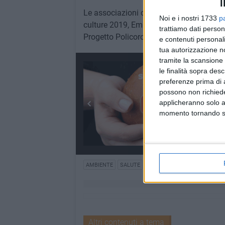
I
Le associazioni coinvolte sono: Legambie
Noi e i nostri 1733
p
culture 2019, Emuvt, Rebel Terra, Altrasp
trattiamo dati person
Progetto Policoro e Eustachio Santochir
e contenuti personali
tua autorizzazione no
tramite la scansione 
le finalità sopra des
preferenze prima di 
possono non richieder
applicheranno solo a
momento tornando su 
AMBIENTE
SALUTE
Altri contenuti a tema