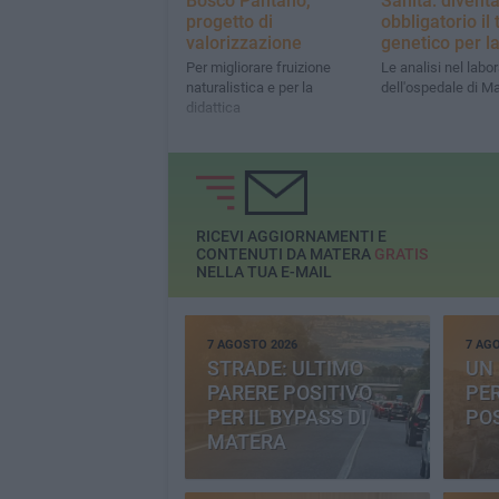
Bosco Pantano,
Sanità: divent
progetto di
obbligatorio il 
valorizzazione
genetico per 
Per migliorare fruizione
Le analisi nel labor
naturalistica e per la
dell'ospedale di M
didattica
RICEVI AGGIORNAMENTI E
CONTENUTI DA MATERA
GRATIS
NELLA TUA E-MAIL
7 AGOSTO 2026
7 AG
STRADE: ULTIMO
UN 
PARERE POSITIVO
PE
PER IL BYPASS DI
PO
MATERA