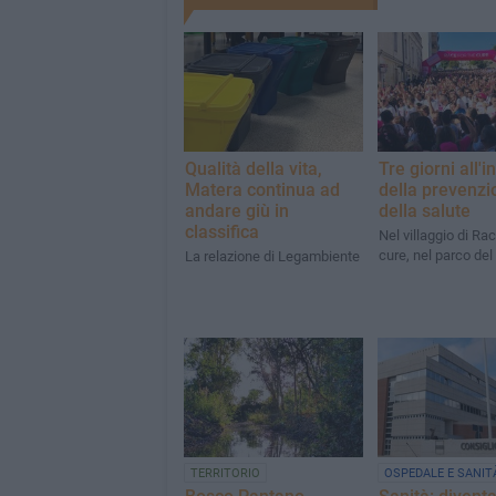
Qualità della vita,
Tre giorni all'
Matera continua ad
della prevenzi
andare giù in
della salute
classifica
Nel villaggio di Rac
cure, nel parco del
La relazione di Legambiente
TERRITORIO
OSPEDALE E SANIT