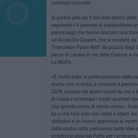
volontari coinvolti.
Si partirà alle ore 9 dai rioni storici dell
seguendo i 4 percorsi di piedipolitana pre
personaggi che hanno lasciato una traccia
ad Alcide De Gasperi, che si snoderà da 
"Francesco Paolo Nitti" da piazza degli 
parco di Lanera in via della Quercia a vi
La Malfa.
«È molto bella la partecipazione delle a
anche così si inizia a costruire il percor
2029, avviato nei giorni scorsi da me a 
di vivere e ammirare i nostri quartieri st
Una grande prova di senso civico». Soddi
ha a che fare solo con verde e alberi -ha
abitudini e un nuovo approccio ai nostri 
della nostra città, partiranno tante idee
sintetizzandole nel Patto per l'ambiente,