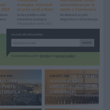
a
Transizione
Gral Medical Center:
test
ecologica, interventi
un'eccellenza per la
la SMA
su aree verdi e fiumi
salute e il benessere
atorio
Avviso pubblico sulla
Ad Altamura un polo
atera
transizione ecologica
diagnostico e di fisioterapia
''Infrastrutture verdi e blu''
Iscriviti alla Newsletter
Iscriviti
Iscrivendoti accetti i
termini
e la
privacy policy
OSTO 2026
6 AGOSTO 2026
MILIONE DI EURO
IN BASILICATA
R PORTA
ARRIVATI 61 NUOVI
STERGOLA
CARABINIERI