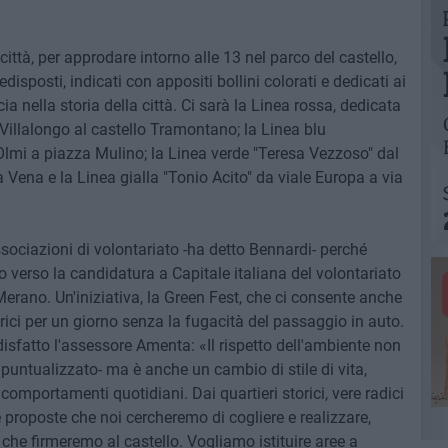
a città, per approdare intorno alle 13 nel parco del castello,
disposti, indicati con appositi bollini colorati e dedicati ai
 nella storia della città. Ci sarà la Linea rossa, dedicata
Villalongo al castello Tramontano; la Linea blu
Olmi a piazza Mulino; la Linea verde "Teresa Vezzoso" dal
a Vena e la Linea gialla "Tonio Acito" da viale Europa a via
ssociazioni di volontariato -ha detto Bennardi- perché
so verso la candidatura a Capitale italiana del volontariato
Merano. Un'iniziativa, la Green Fest, che ci consente anche
orici per un giorno senza la fugacità del passaggio in auto.
sfatto l'assessore Amenta: «Il rispetto dell'ambiente non
 puntualizzato- ma è anche un cambio di stile di vita,
comportamenti quotidiani. Dai quartieri storici, vere radici
 e proposte che noi cercheremo di cogliere e realizzare,
 che firmeremo al castello. Vogliamo istituire aree a