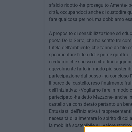
sfalcio ridotto -ha proseguito Amenta- pe
città, occupandoci anche di custodire q
fare qualcosa per noi, ma dobbiamo esser
A proposito di sensibilizzazione ed educ
poeta Della Serra, che ha scritto tre com
tutela dell'ambiente, che fanno da filo c
sperimentare l'idea delle prime quattro 
crediamo che spesso i cittadini raggiun
agevolmente farlo in modo più sostenibi
partecipazione dal basso -ha concluso l'as
Il parco del castello, reso finalmente fr
dell'iniziativa: «Vogliamo fare in modo
partecipato -ha detto Mazzone- anche in l
castello va considerato pertanto un ben
Entusiasti dell'iniziativa i rappresentant
necessità di alimentare lo spirito di co
la mobilità sostenibile e il valore storic