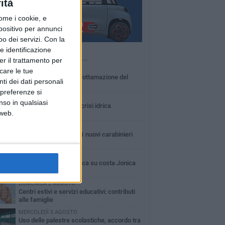
ità
ome i cookie, e
spositivo per annunci
o dei servizi.
Con la
e identificazione
Ù LETTI QUESTA SETTIMANA
er il trattamento per
MARTEDÌ 4 AGOSTO
icare le tue
Basilicata: approvata rottamazione del
ti dei dati personali
bollo auto
 preferenze si
LUNEDÌ 3 AGOSTO
nso in qualsiasi
Basilicata: passata la crisi idrica
 web.
GIOVEDÌ 6 AGOSTO
In Basilicata arrivati 61 nuovi carabinieri
LUNEDÌ 3 AGOSTO
Guardia medica turistica su costa Jonica
DOMENICA 2 AGOSTO
Centri estivi e servizi educativi: contributi
alle famiglie
MERCOLEDÌ 5 AGOSTO
Uso delle palestre scolastiche, accordo tra