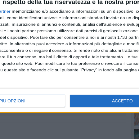
l rispetto della tua riservatezza è la nostra prior
nte, Uisp, Noi ortadini, Murgia trekking, Volontari Open
artner
memorizziamo e/o accediamo a informazioni su un dispositivo, c
esa, La bottega giù al Nord, Custodi del bello, Brio,
ali, come identificatori univoci e informazioni standard inviate da un di
ico – Animatore di comunità.
zzati, misurazione di annunci e contenuti, analisi dell'audience e svilupp
i e i nostri partner possiamo utilizzare dati precisi di geolocalizzazione 
PI
del dispositivo. Puoi fare clic per consentire a noi e ai nostri 1733 partn
critte. In alternativa puoi accedere a informazioni più dettagliate e modif
acconsentire o di negare il consenso.
Si rende noto che alcuni trattamen
e il tuo consenso, ma hai il diritto di opporti a tale trattamento. Le tue
 questo sito web. Puoi modificare le tue preferenze o revocare il conse
questo sito e facendo clic sul pulsante "Privacy" in fondo alla pagina
PIÙ OPZIONI
ACCETTO