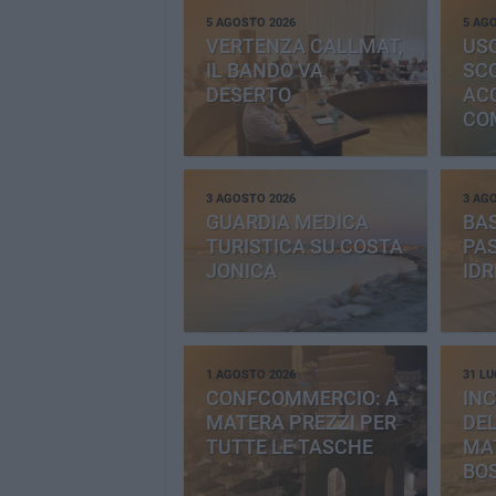
5 AGOSTO 2026
5 AG
VERTENZA CALLMAT,
USO
IL BANDO VA
SC
DESERTO
AC
CO
PR
3 AGOSTO 2026
3 AG
GUARDIA MEDICA
BAS
TURISTICA SU COSTA
PAS
JONICA
IDR
1 AGOSTO 2026
31 LU
CONFCOMMERCIO: A
INC
MATERA PREZZI PER
DE
TUTTE LE TASCHE
MA
BO
CE