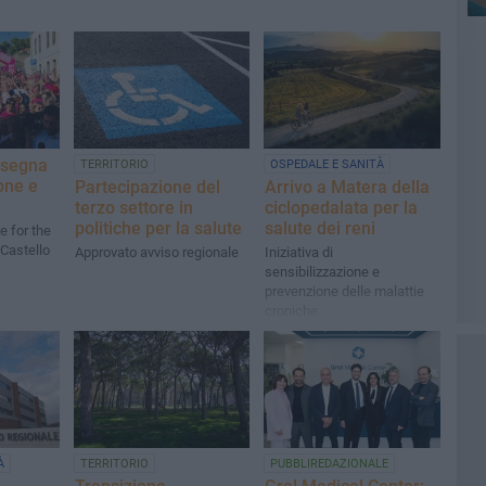
insegna
TERRITORIO
OSPEDALE E SANITÀ
one e
Partecipazione del
Arrivo a Matera della
terzo settore in
ciclopedalata per la
politiche per la salute
salute dei reni
e for the
 Castello
Approvato avviso regionale
Iniziativa di
sensibilizzazione e
prevenzione delle malattie
croniche
À
TERRITORIO
PUBBLIREDAZIONALE