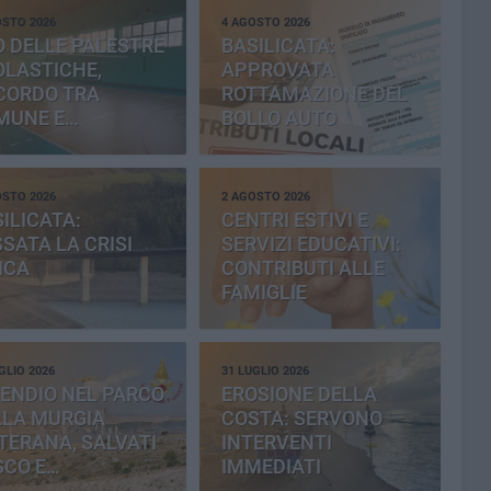
OSTO 2026
4 AGOSTO 2026
 DELLE PALESTRE
BASILICATA:
OLASTICHE,
APPROVATA
CORDO TRA
ROTTAMAZIONE DEL
MUNE E
BOLLO AUTO
OVINCIA
OSTO 2026
2 AGOSTO 2026
ILICATA:
CENTRI ESTIVI E
SATA LA CRISI
SERVIZI EDUCATIVI:
ICA
CONTRIBUTI ALLE
FAMIGLIE
GLIO 2026
31 LUGLIO 2026
ENDIO NEL PARCO
EROSIONE DELLA
LLA MURGIA
COSTA: SERVONO
TERANA, SALVATI
INTERVENTI
SCO E
IMMEDIATI
MENTERIA