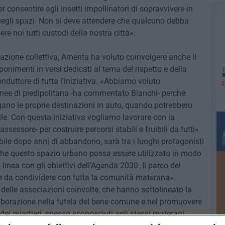
r consentire agli insetti impollinatori di sopravvivere in
uegli spazi. Non si deve attendere che qualcuno debba
e noi tutti custodi della nostra città».
azione collettiva, Amenta ha voluto coinvolgere anche il
ponimenti in versi dedicati al tema del rispetto e della
onduttore di tutta l'iniziativa. «Abbiamo voluto
linee di piedipolitana -ha commentato Bianchi- perché
gano le proprie destinazioni in auto, quando potrebbero
le. Con questa iniziativa vogliamo lavorare con la
sessore- per costruire percorsi stabili e fruibili da tutti».
uibile dopo anni di abbandono, sarà tra i luoghi protagonisti
 che questo spazio urbano possa essere utilizzato in modo
inea con gli obiettivi dell'Agenda 2030. Il parco del
e da condividere con tutta la comunità materana».
i delle associazioni coinvolte, che hanno sottolineato la
llaborazione nella tutela del bene comune e nel promuovere
o dei quartieri, spesso sconosciuti agli stessi materani.