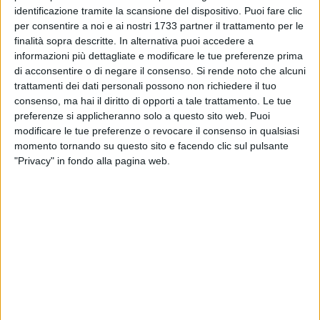
possa essere un "segno di comunità" per questo evento
identificazione tramite la scansione del dispositivo. Puoi fare clic
straordinario. Il fundrising, in tal senso, rappresenta uno
per consentire a noi e ai nostri 1733 partner il trattamento per le
strumento di partecipazione collettiva molto efficace:
finalità sopra descritte. In alternativa puoi accedere a
informazioni più dettagliate e modificare le tue preferenze prima
ciascuno è libero di fare la propria donazione, piccola o
di acconsentire o di negare il consenso.
Si rende noto che alcuni
grande che sia, perché dal contributo dei singoli si costruisce
trattamenti dei dati personali possono non richiedere il tuo
un gesto di "generosità collettiva" che possa testimoniare la
consenso, ma hai il diritto di opporti a tale trattamento. Le tue
gratitudine alla chiesa italiana per aver scelto di svolgere a
preferenze si applicheranno solo a questo sito web. Puoi
Matera questo evento straordinario, che avrà il suo punto più
modificare le tue preferenze o revocare il consenso in qualsiasi
alto nell'incontro con Papa Francesco".
momento tornando su questo sito e facendo clic sul pulsante
"Privacy" in fondo alla pagina web.
"Già in passato – ha aggiunto Rosangela Maino – Oltre
l'Arte ha raccolto la sensibilità di alcune realtà imprenditoriali
per finanziare il recupero di opere d'arte, perché la fruizione
della cultura deve sempre accompagnarsi alla tutela del
patrimonio. In questa occasione, invece, abbiamo scelto la
strada della raccolta fondi aperta a tutti, visto che si tratta di
un evento "colletttivo", che ci vede tutti protagonisti".
La campagna di fundrising ha come obiettivo la raccolta di