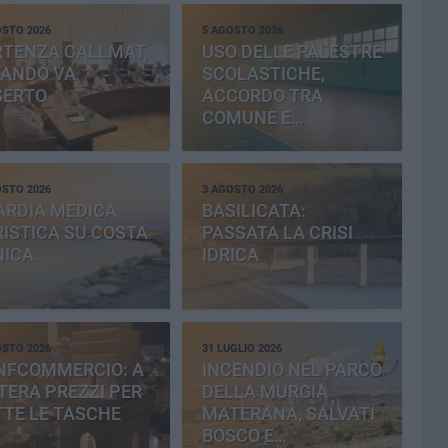
OSTO 2026
5 AGOSTO 2026
RTENZA CALLMAT,
USO DELLE PALESTRE
BANDO VA
SCOLASTICHE,
SERTO
ACCORDO TRA
COMUNE E
PROVINCIA
OSTO 2026
3 AGOSTO 2026
ARDIA MEDICA
BASILICATA:
ISTICA SU COSTA
PASSATA LA CRISI
NICA
IDRICA
OSTO 2026
31 LUGLIO 2026
NFCOMMERCIO: A
INCENDIO NEL PARCO
ERA PREZZI PER
DELLA MURGIA
TE LE TASCHE
MATERANA, SALVATI
BOSCO E