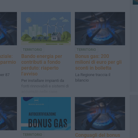
TERRITORIO
TERRITORIO
nziale:
Bando energia per
Bonus gas: 200
isparmio
contributi a fondo
milioni di euro per gli
perduto: riaperto
sconti in bolletta
l'avviso
per 87
La Regione traccia il
bilancio
Per installare impianti da
fonti rinnovabili e sistemi di
accumulo nelle case
Conguagli del bonus
TERRITORIO