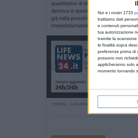
I
quantitativo di energia utile ad azzerare 
decisiva in questi casi. Continueremo a f
Noi e i nostri 1733
p
già nella prossima settimana, sia SEL ch
trattiamo dati person
immediatamente.
e contenuti personali
tua autorizzazione no
tramite la scansione 
le finalità sopra des
preferenze prima di 
possono non richieder
applicheranno solo a
momento tornando su 
ENERGIA
LUCA BRAIA