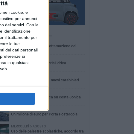
ità
ome i cookie, e
spositivo per annunci
o dei servizi.
Con la
e identificazione
Ù LETTI QUESTA SETTIMANA
er il trattamento per
MARTEDÌ 4 AGOSTO
icare le tue
Basilicata: approvata rottamazione del
ti dei dati personali
bollo auto
 preferenze si
LUNEDÌ 3 AGOSTO
nso in qualsiasi
Basilicata: passata la crisi idrica
 web.
GIOVEDÌ 6 AGOSTO
In Basilicata arrivati 61 nuovi carabinieri
LUNEDÌ 3 AGOSTO
Guardia medica turistica su costa Jonica
VENERDÌ 7 AGOSTO
Un milione di euro per Porta Postergola
MERCOLEDÌ 5 AGOSTO
Uso delle palestre scolastiche, accordo tra