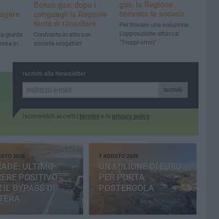
gas, la Regione
Bonus gas: dopo i
convoca le società
pagare
conguagli la Regione
tenta di rimediare
Per trovare una soluzione.
L'opposizione attacca:
a giunta
Confronto in atto con
"Troppi errori"
resa in
società erogatrici
Iscriviti alla Newsletter
Iscriviti
Iscrivendoti accetti i
termini
e la
privacy policy
OSTO 2026
7 AGOSTO 2026
ADE: ULTIMO
UN MILIONE DI EURO
ERE POSITIVO
PER PORTA
 IL BYPASS DI
POSTERGOLA
TERA