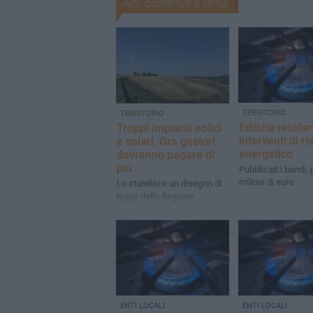
Altri contenuti a tema
TERRITORIO
TERRITORIO
Edilizia reside
Troppi impianti eolici
interventi di r
e solari. Ora gestori
energetico
dovranno pagare di
più
Pubblicati i bandi, 
milioni di euro
Lo stabilisce un disegno di
legge della Regione
ENTI LOCALI
ENTI LOCALI