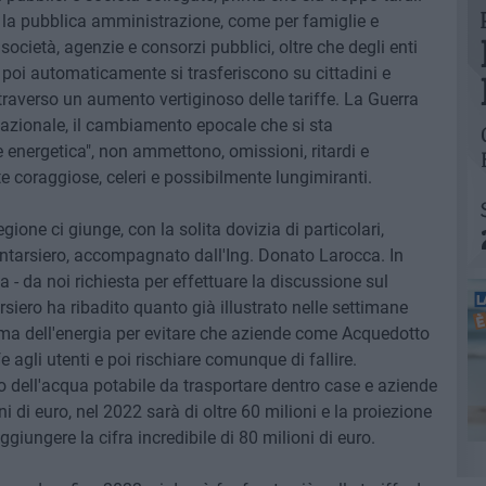
r la pubblica amministrazione, come per famiglie e
i società, agenzie e consorzi pubblici, oltre che degli enti
he poi automaticamente si trasferiscono su cittadini e
ttraverso un aumento vertiginoso delle tariffe. La Guerra
nazionale, il cambiamento epocale che si sta
e energetica", non ammettono, omissioni, ritardi e
 coraggiose, celeri e possibilmente lungimiranti.
ione ci giunge, con la solita dovizia di particolari,
ntarsiero, accompagnato dall'Ing. Donato Larocca. In
 - da noi richiesta per effettuare la discussione sul
siero ha ribadito quanto già illustrato nelle settimane
ema dell'energia per evitare che aziende come Acquedotto
 agli utenti e poi rischiare comunque di fallire.
to dell'acqua potabile da trasportare dentro case e aziende
i di euro, nel 2022 sarà di oltre 60 milioni e la proiezione
giungere la cifra incredibile di 80 milioni di euro.