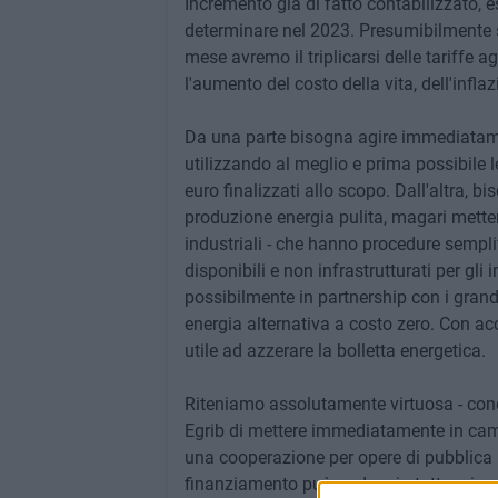
Incremento già di fatto contabilizzato, es
determinare nel 2023. Presumibilmente s
mese avremo il triplicarsi delle tariffe a
l'aumento del costo della vita, dell'inflaz
Da una parte bisogna agire immediatament
utilizzando al meglio e prima possibile l
euro finalizzati allo scopo. Dall'altra,
produzione energia pulita, magari metten
industriali - che hanno procedure semplifi
disponibili e non infrastrutturati per gli
possibilmente in partnership con i grandi
energia alternativa a costo zero. Con acc
utile ad azzerare la bolletta energetica.
Riteniamo assolutamente virtuosa - conc
Egrib di mettere immediatamente in camp
una cooperazione per opere di pubblica ut
finanziamento può andare in tutto o in pa