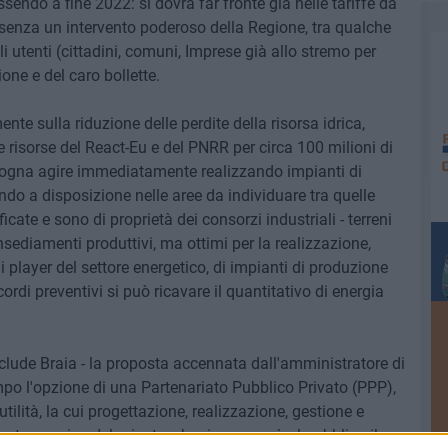
sendo a fine 2022: si dovrà far fronte già nelle tariffe da
enza un intervento poderoso della Regione, tra qualche
gli utenti (cittadini, comuni, Imprese già allo stremo per
ione e del caro bollette.
e sulla riduzione delle perdite della risorsa idrica,
e risorse del React-Eu e del PNRR per circa 100 milioni di
 bisogna agire immediatamente realizzando impianti di
do a disposizione nelle aree da individuare tra quelle
cate e sono di proprietà dei consorzi industriali - terreni
 insediamenti produttivi, ma ottimi per la realizzazione,
 player del settore energetico, di impianti di produzione
ordi preventivi si può ricavare il quantitativo di energia
lude Braia - la proposta accennata dall'amministratore di
o l'opzione di una Partenariato Pubblico Privato (PPP),
ilità, la cui progettazione, realizzazione, gestione e
rte a carico del privato, che riconoscerà al pubblico il