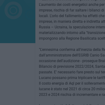
L'aumento dei costi energetici anche pe
imprese, rischia di far saltare i bilanci d
locali. L'orlo del fallimento ha effetti c
imprese, in maniera diretta e indiretta a
Russia – Ucraina, la speculazione inter
materializzando intorno alla "transizion
impongono alla Regione Basilicata scelte
"L'ennesima conferma all'inerzia della Reg
dall'amministratore dell'EGRIB Canio Sa
occasione dell'audizione - prosegue Braia
Bilancio di previsione 2022/2024, Santar
passate. E' necessario fare presto sul t
Lucano possano prima triplicare le tariffe
Il costo energia di Aql per il sollevamen
lucane è stato nel 2021 di circa 20 milion
2023 e 2024 rischia di incrementare e rag