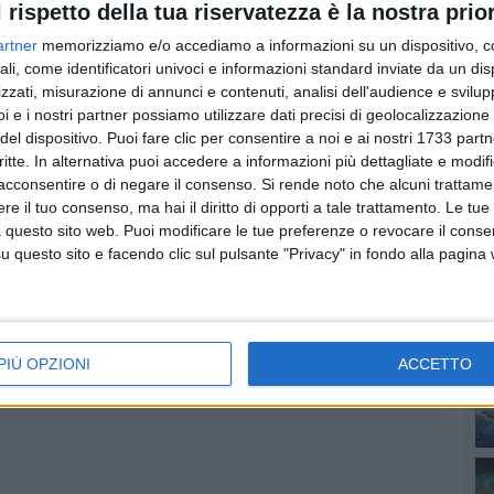
l rispetto della tua riservatezza è la nostra prior
la bolletta energetica di cui sopra. La tempistica è
are la nostra parte e, pertanto, ascolteremo in audizione
artner
memorizziamo e/o accediamo a informazioni su un dispositivo, c
e Aql rispetto a questa opportunità per cui occorre agire
ali, come identificatori univoci e informazioni standard inviate da un di
zzati, misurazione di annunci e contenuti, analisi dell'audience e svilupp
i e i nostri partner possiamo utilizzare dati precisi di geolocalizzazione 
PI
del dispositivo. Puoi fare clic per consentire a noi e ai nostri 1733 partn
critte. In alternativa puoi accedere a informazioni più dettagliate e modif
acconsentire o di negare il consenso.
Si rende noto che alcuni trattamen
e il tuo consenso, ma hai il diritto di opporti a tale trattamento. Le tue
 questo sito web. Puoi modificare le tue preferenze o revocare il conse
questo sito e facendo clic sul pulsante "Privacy" in fondo alla pagina
PIÙ OPZIONI
ACCETTO