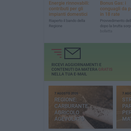
Energie rinnovabili:
Bonus Gas: i
contributi per gli
conguagli da 
impianti domestici
in 18 rate
Riaperto il bando della
Provvedimento dell
Regione
dopo la brutta sorp
bolletta
RICEVI AGGIORNAMENTI E
CONTENUTI DA MATERA
GRATIS
NELLA TUA E-MAIL
7 AGOSTO 2026
7 AG
REGIONE:
STR
CARBURANTE
PAR
AGRICOLO
PER
AGEVOLATO
MA