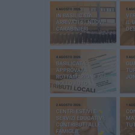
6 AGOSTO 2026
5 AG
IN BASILICATA
VE
ARRIVATI 61 NUOVI
IL 
CARABINIERI
DE
4 AGOSTO 2026
3 AG
BASILICATA:
GU
APPROVATA
TUR
ROTTAMAZIONE DEL
JO
BOLLO AUTO
2 AGOSTO 2026
1 AG
CENTRI ESTIVI E
CO
SERVIZI EDUCATIVI:
MAT
CONTRIBUTI ALLE
TUT
FAMIGLIE