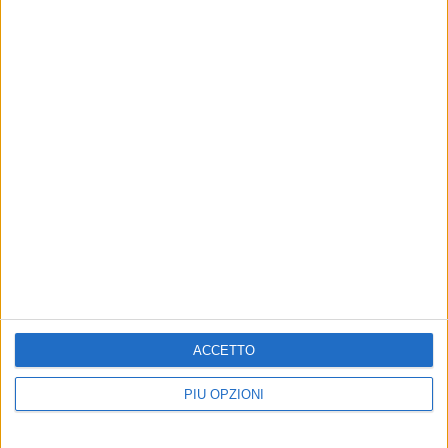
Iscriviti alla Newsletter
Iscriviti
ACCETTO
Iscrivendoti accetti i
termini
e la
privacy policy
PIÙ OPZIONI
6 AGOSTO 2026
5 AGOSTO 2026
IN BASILICATA ARRIVATI
VERTENZA CALLMAT, IL
61 NUOVI CARABINIERI
BANDO VA DESERTO