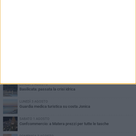
PIÙ LETTI QUESTA SETTIMANA
MARTEDÌ 4 AGOSTO
Basilicata: approvata rottamazione del bollo auto
LUNEDÌ 3 AGOSTO
Basilicata: passata la crisi idrica
LUNEDÌ 3 AGOSTO
Guardia medica turistica su costa Jonica
SABATO 1 AGOSTO
Confcommercio: a Matera prezzi per tutte le tasche