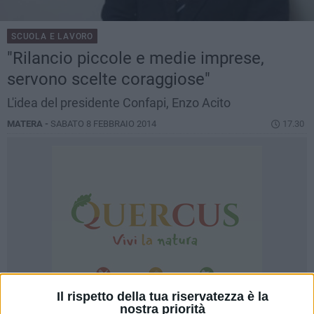
SCUOLA E LAVORO
"Rilancio piccole e medie imprese,
servono scelte coraggiose"
L'idea del presidente Confapi, Enzo Acito
MATERA -
SABATO 8 FEBBRAIO 2014
17.30
Il rispetto della tua riservatezza è la
nostra priorità