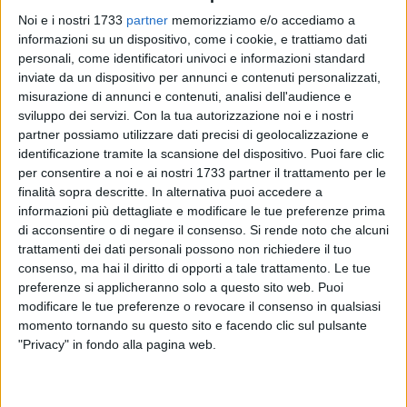
Noi e i nostri 1733
partner
memorizziamo e/o accediamo a
informazioni su un dispositivo, come i cookie, e trattiamo dati
personali, come identificatori univoci e informazioni standard
inviate da un dispositivo per annunci e contenuti personalizzati,
Fare scelte coraggiose per rilanciare l'economia delle piccole
misurazione di annunci e contenuti, analisi dell'audience e
e medie imprese, l'anima vera di un'Italia che fatica ad uscire
sviluppo dei servizi.
Con la tua autorizzazione noi e i nostri
dalla crisi. Questa l'idea di Enzo Acito, presidente della
partner possiamo utilizzare dati precisi di geolocalizzazione e
Confapi, che si rivolge direttamente al Governo presieduto da
identificazione tramite la scansione del dispositivo. Puoi fare clic
Enrico Letta.
per consentire a noi e ai nostri 1733 partner il trattamento per le
finalità sopra descritte. In alternativa puoi accedere a
informazioni più dettagliate e modificare le tue preferenze prima
"Pur apprezzando lo sforzo profuso dal Governo di cercare
di acconsentire o di negare il consenso.
Si rende noto che alcuni
una svolta economica attraverso le riforme, partendo dalla
trattamenti dei dati personali possono non richiedere il tuo
nuova legge elettorale, è opportuno ricordare che le PMI
consenso, ma hai il diritto di opporti a tale trattamento. Le tue
sono ormai allo stremo delle forze e che servono
preferenze si applicheranno solo a questo sito web. Puoi
provvedimenti urgenti per evitare il collasso e la perdita di
modificare le tue preferenze o revocare il consenso in qualsiasi
migliaia di posti di lavoro. Il Governo, oltre a dedicare il suo
momento tornando su questo sito e facendo clic sul pulsante
tempo alla discussione per la nuova legge elettorale, ha
"Privacy" in fondo alla pagina web.
l'obbligo di tutelare l'interesse del Paese e in questo
momento credo che non si possa prescindere dalla spina