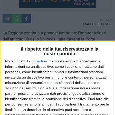
A cura di
MARCO DELLI NOCI
La Regione continua a prender tempo per l'impugnazione
dell'articolo 38 dello Sbllocca Italia davanti la Corte
Costituzionale. Se non ci saranno modifiche, l'articolo sarà
Il rispetto della tua riservatezza è la
impugnato per incostituzionalità "entro il 2 gennaio" come
nostra priorità
ha affermato il presidente della Regione, Marcello Pittella.
Noi e i nostri 1733
partner
memorizziamo e/o accediamo a
Questo è stato votato dal consiglio regionale di ieri, grazie
informazioni su un dispositivo, come i cookie, e trattiamo dati
alla risoluzione proposta dal consigliere democratico,
personali, come identificatori univoci e informazioni standard
Roberto Cifarelli.
inviate da un dispositivo per annunci e contenuti personalizzati,
misurazione di annunci e contenuti, analisi dell'audience e
L'ente regionale ha già inviato al governo i tre emendamenti,
sviluppo dei servizi.
Con la tua autorizzazione noi e i nostri
partner possiamo utilizzare dati precisi di geolocalizzazione e
da inserire nella legge di stabilità 2015 o nel decreto
identificazione tramite la scansione del dispositivo. Puoi fare clic
milleproroghe, con cui si chiede di modificare l'articolo 38.
per consentire a noi e ai nostri 1733 partner il trattamento per le
Emendamento che attualmente consente al governo centrale
finalità sopra descritte. In alternativa puoi accedere a
di gestire autonomamente le autorizzazioni in materia di