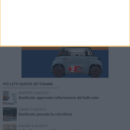
PIÙ LETTI QUESTA SETTIMANA
MARTEDÌ 4 AGOSTO
Basilicata: approvata rottamazione del bollo auto
LUNEDÌ 3 AGOSTO
Basilicata: passata la crisi idrica
GIOVEDÌ 6 AGOSTO