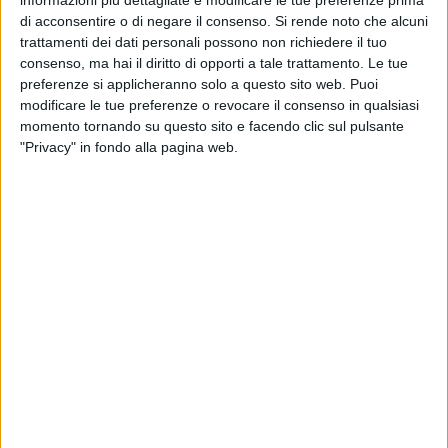
informazioni più dettagliate e modificare le tue preferenze prima
estrazioni petrolifere in Basilicata. In sintesi, i tre
di acconsentire o di negare il consenso.
Si rende noto che alcuni
provvedimenti dispongono dei paletti nella ricerca e
trattamenti dei dati personali possono non richiedere il tuo
coltivazione di idrocarburi, ripristinando "l'intesa tra Regione
consenso, ma hai il diritto di opporti a tale trattamento. Le tue
preferenze si applicheranno solo a questo sito web. Puoi
e Stato".
modificare le tue preferenze o revocare il consenso in qualsiasi
momento tornando su questo sito e facendo clic sul pulsante
I consiglieri hanno discusso sulla mozione di Cifarelli e, poi,
"Privacy" in fondo alla pagina web.
sulla mozione presentata dal consigliere Perrino del
Movimento 5 Stelle. La prima approvata, con 15 voti a
favore, impegna il presidente della giunta regionale ad
"impugnare l'articolo 38 della legge 164/2014 qualora non
vengano ripristinate le prerogative regionali e quindi il
principio di leale collaborazione tra Stato, Regione ed enti
locali in una norma di modifica che potrebbe trovare
accoglimento nella legge di stabilità 2015 ovvero nella legge
Milleproroghe". La seconda, alla fine dei lavori, è stata
bocciata. Quest'ultima, se approvata, doveva impegnare il
presidente della giunta regionale "a dare immediata
attuazione alla mozione approvata in consiglio regionale il