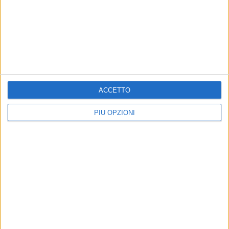
Stigliani
e Tito
Finanziamento annuale della
Regione
ACCETTO
Contributi alle imprese:
EVENTI E CULTURA
PIÙ OPZIONI
prorogati gli avvisi della
Arisa simbolo di Basilicata
Regione
all'Expo di Osaka
Stanziati 15 milioni di euro
Concerto della cantante in Giappone