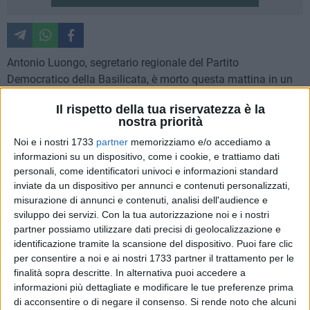
Antonio Luongo, segretario regionale del Partito
Democratico della Basilicata, è morto questa mattina in un
incidente avvenuto a Potenza, sulla Via Appia, all'altezza del
Il rispetto della tua riservatezza è la
Rione San Rocco. La sua Micra Nissan è stata ritrovata
nostra priorità
contro una ringhiera. Soccorso, è stato trasportato nel
Noi e i nostri 1733
partner
memorizziamo e/o accediamo a
vicinissimo ospedale San Carlo, ma i medici non sono
informazioni su un dispositivo, come i cookie, e trattiamo dati
riusciti a strapparlo alla morte. Sicuramente è stato colto da
personali, come identificatori univoci e informazioni standard
malore, mentre era alla guida dell'auto. Viaggiava da solo.
inviate da un dispositivo per annunci e contenuti personalizzati,
misurazione di annunci e contenuti, analisi dell'audience e
Nato a Potenza il 26 luglio 1958, in possesso del diploma di
sviluppo dei servizi.
Con la tua autorizzazione noi e i nostri
liceo classico, ha ricoperto la carica di deputato della
partner possiamo utilizzare dati precisi di geolocalizzazione e
identificazione tramite la scansione del dispositivo. Puoi fare clic
Repubblica Italiana dal 1999 al 2013, facendo parte della
per consentire a noi e ai nostri 1733 partner il trattamento per le
Commissione Politiche Europee. E' stato eletto segretario
finalità sopra descritte. In alternativa puoi accedere a
regionale del Partito Democratico della Basilicata il 5 agosto
informazioni più dettagliate e modificare le tue preferenze prima
2014. Dirigente di partito, Luongo ha ricoperto in passato
di acconsentire o di negare il consenso.
Si rende noto che alcuni