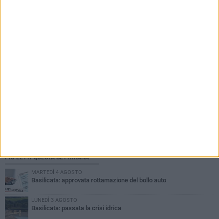
PIÙ LETTI QUESTA SETTIMANA
MARTEDÌ 4 AGOSTO
Basilicata: approvata rottamazione del bollo auto
LUNEDÌ 3 AGOSTO
Basilicata: passata la crisi idrica