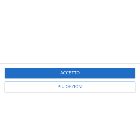
ACCETTO
PIÙ OPZIONI
Altri contenuti a tema