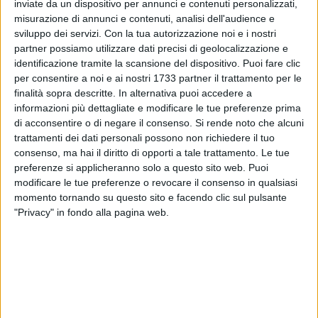
inviate da un dispositivo per annunci e contenuti personalizzati,
Gesù. Mentre nel Rione Casalnuovo sarà riprodotta la grotta
misurazione di annunci e contenuti, analisi dell'audience e
di Betlemme ed una stella cometa di 4 metri di diametro. Lo
sviluppo dei servizi.
Con la tua autorizzazione noi e i nostri
sfondo di luci sull'altopiano della murgia farà da contorno
partner possiamo utilizzare dati precisi di geolocalizzazione e
identificazione tramite la scansione del dispositivo. Puoi fare clic
allo spettacolo cristologico.
per consentire a noi e ai nostri 1733 partner il trattamento per le
finalità sopra descritte. In alternativa puoi accedere a
Una manifestazione di grande rilevanza anche per i
informazioni più dettagliate e modificare le tue preferenze prima
numerosi enti pubblici e privati che compartecipano alla sua
di acconsentire o di negare il consenso.
Si rende noto che alcuni
realizzazione. Infatti lo spettacolo è promosso dal Comune
trattamenti dei dati personali possono non richiedere il tuo
di Matera, dalla Regione Basilicata, dalla Provincia di
consenso, ma hai il diritto di opporti a tale trattamento. Le tue
Matera, da ATP Basilicata e organizzato dall'Ente Parco
preferenze si applicheranno solo a questo sito web. Puoi
modificare le tue preferenze o revocare il consenso in qualsiasi
Murgia, dal Consorzio Albergatori Materani, Confapi Matera,
momento tornando su questo sito e facendo clic sul pulsante
Confesercenti, Convention Tourism Matera, CNA,
"Privacy" in fondo alla pagina web.
Confindustria Basilicata e Alleanza delle Cooperative
Italiane.
Nella conferenza stampa di presentazione dell'evento sono
intervenute le autorità, come il sindaco Adduce che ha
sottolineato la portata internazionale dell'iniziativa: "E' un