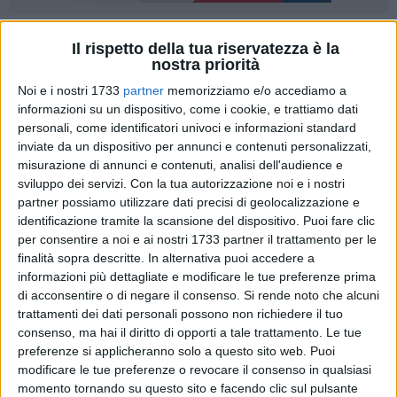
1
Il rispetto della tua riservatezza è la
nostra priorità
Una foto di Matera, con una veduta suggestiva dei Sassi,
Noi e i nostri 1733
partner
memorizziamo e/o accediamo a
campeggia nello stand della Regione Lazio alla Borsa
informazioni su un dispositivo, come i cookie, e trattiamo dati
internazionale del turismo di Milano. La foto è corredata
personali, come identificatori univoci e informazioni standard
dall'indicazione di Vitorchiano, in provincia di Viterbo.
inviate da un dispositivo per annunci e contenuti personalizzati,
misurazione di annunci e contenuti, analisi dell'audience e
L'errore non è passato inosservato sia per la fama
sviluppo dei servizi.
Con la tua autorizzazione noi e i nostri
internazionale di Matera, set di numerose produzioni
partner possiamo utilizzare dati precisi di geolocalizzazione e
identificazione tramite la scansione del dispositivo. Puoi fare clic
cinematografiche e televisive e capitale europea della cultura
per consentire a noi e ai nostri 1733 partner il trattamento per le
del 2019, sia per la presenza alla Bit di Regione e Apt
finalità sopra descritte. In alternativa puoi accedere a
Basilicata. L'equivoco è stato chiarito.
informazioni più dettagliate e modificare le tue preferenze prima
di acconsentire o di negare il consenso.
Si rende noto che alcuni
La dirigente dell'area promozione della Regione Lazio,
trattamenti dei dati personali possono non richiedere il tuo
Amalia Vitagliano, su invito del direttore generale dell'Apt
consenso, ma hai il diritto di opporti a tale trattamento. Le tue
Basilicata, Margherita Sarli, ha raggiunto lo stand di Regione
preferenze si applicheranno solo a questo sito web. Puoi
modificare le tue preferenze o revocare il consenso in qualsiasi
e Apt Basilicata ''chiedendo scusa per l'errore che si è creato
momento tornando su questo sito e facendo clic sul pulsante
per la presenza di una foto della città di Matera nella grafica