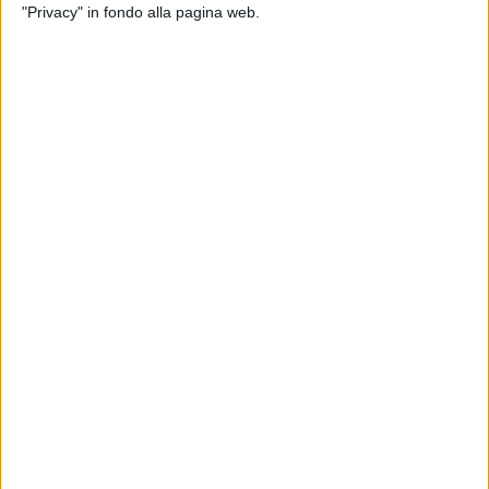
"Privacy" in fondo alla pagina web.
dello stand del Lazio'', riferisce la Regione in una nota. La dg
Sarli ha accolto la dirigente Vitigliano, invitandola in
Basilicata e auspicando ''momenti di incontro e
collaborazione per la valorizzazione e promozione dei
territori''.