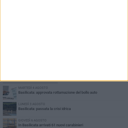
PIÙ LETTI QUESTA SETTIMANA
MARTEDÌ 4 AGOSTO
Basilicata: approvata rottamazione del bollo auto
LUNEDÌ 3 AGOSTO
Basilicata: passata la crisi idrica
GIOVEDÌ 6 AGOSTO
In Basilicata arrivati 61 nuovi carabinieri