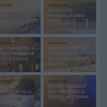
OSTO 2026
3 AGOSTO 2026
ARDIA MEDICA
BASILICATA:
ISTICA SU COSTA
PASSATA LA CRISI
NICA
IDRICA
OSTO 2026
31 LUGLIO 2026
NFCOMMERCIO: A
INCENDIO NEL PARCO
ERA PREZZI PER
DELLA MURGIA
TE LE TASCHE
MATERANA, SALVATI
BOSCO E
CEMENTERIA
GLIO 2026
30 LUGLIO 2026
NTINUE
SPENTO INCENDIO
RESSIONI ALLA
NEL PARCO DELLA
MPAGNA, 28ENNE
MURGIA MATERANA
RESTATO