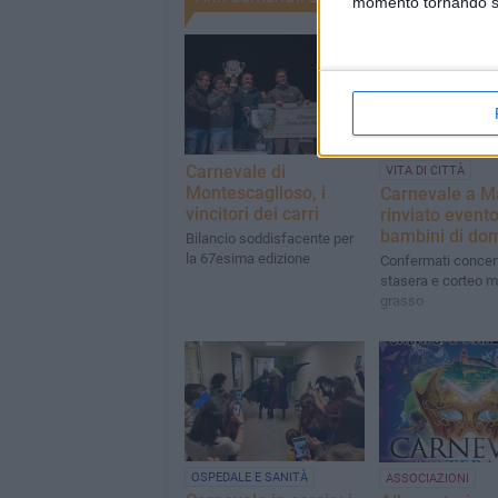
momento tornando su 
Carnevale di
VITA DI CITTÀ
Montescaglioso, i
Carnevale a M
vincitori dei carri
rinviato event
bambini di do
Bilancio soddisfacente per
la 67esima edizione
Confermati concert
stasera e corteo m
grasso
OSPEDALE E SANITÀ
ASSOCIAZIONI