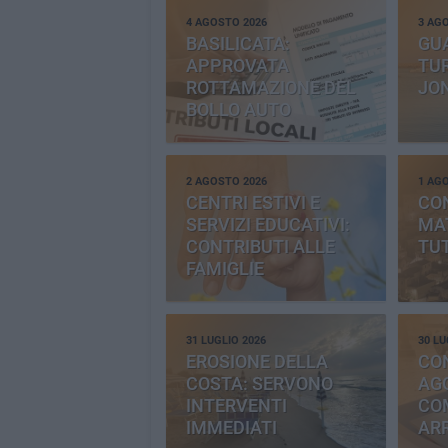
4 AGOSTO 2026
3 AG
BASILICATA:
GU
APPROVATA
TUR
ROTTAMAZIONE DEL
JO
BOLLO AUTO
2 AGOSTO 2026
1 AG
CENTRI ESTIVI E
CO
SERVIZI EDUCATIVI:
MAT
CONTRIBUTI ALLE
TUT
FAMIGLIE
31 LUGLIO 2026
30 LU
EROSIONE DELLA
CO
COSTA: SERVONO
AGG
INTERVENTI
CO
IMMEDIATI
AR