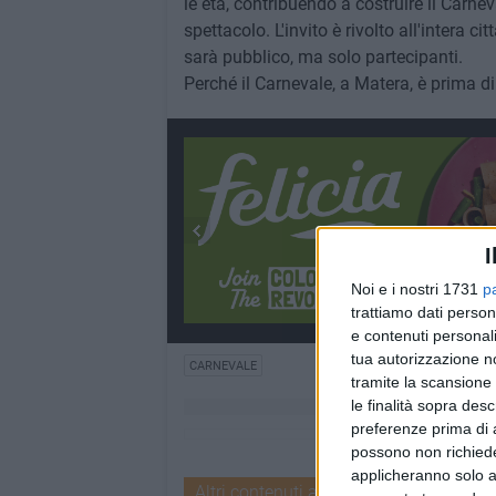
le età, contribuendo a costruire il Carn
spettacolo. L'invito è rivolto all'intera ci
sarà pubblico, ma solo partecipanti.
Perché il Carnevale, a Matera, è prima di
I
Noi e i nostri 1731
p
trattiamo dati person
e contenuti personali
tua autorizzazione no
CARNEVALE
tramite la scansione 
le finalità sopra des
preferenze prima di 
possono non richieder
applicheranno solo a
Altri contenuti a tema