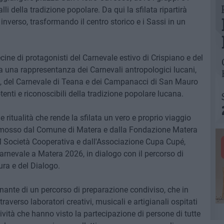
lli della tradizione popolare. Da qui la sfilata ripartirà
 inverso, trasformando il centro storico e i Sassi in un
cine di protagonisti del Carnevale estivo di Crispiano e del
a una rappresentanza dei Carnevali antropologici lucani,
o, del Carnevale di Teana e dei Campanacci di San Mauro
otenti e riconoscibili della tradizione popolare lucana.
 ritualità che rende la sfilata un vero e proprio viaggio
 promosso dal Comune di Matera e dalla Fondazione Matera
 Società Cooperativa e dall'Associazione Cupa Cupé,
arnevale a Matera 2026, in dialogo con il percorso di
ra e del Dialogo.
nante di un percorso di preparazione condiviso, che in
raverso laboratori creativi, musicali e artigianali ospitati
ttività che hanno visto la partecipazione di persone di tutte