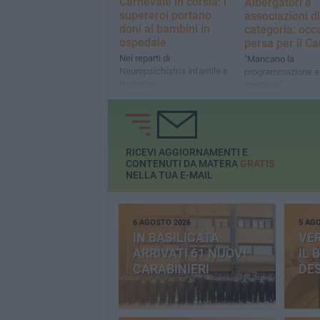
Carnevale in corsia: i
Albergatori e
supereroi portano
associazioni di
doni ai bambini in
categoria: occ
ospedale
persa per il C
Nei reparti di
"Mancano la
Neuropsichiatria infantile e
programmazione e 
Pediatria
strategia"
RICEVI AGGIORNAMENTI E
CONTENUTI DA MATERA
GRATIS
NELLA TUA E-MAIL
6 AGOSTO 2026
5 AG
IN BASILICATA
VE
ARRIVATI 61 NUOVI
IL 
CARABINIERI
DE