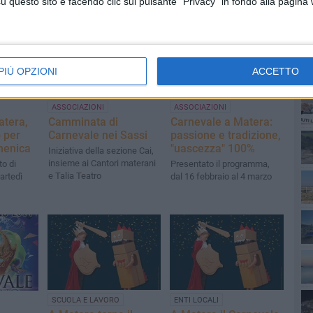
questo sito e facendo clic sul pulsante "Privacy" in fondo alla pagina
PIÙ OPZIONI
ACCETTO
PI
ASSOCIAZIONI
ASSOCIAZIONI
atera,
Camminata di
Carnevale a Matera:
o per
Carnevale nei Sassi
passione e tradizione,
menica
"uascezza" 100%
Iniziativa della sezione Cai,
insieme ai Cantori materani
o di
Presentato il programma,
e Talia Teatro
artedì
dal 16 febbraio al 4 marzo
SCUOLA E LAVORO
ENTI LOCALI