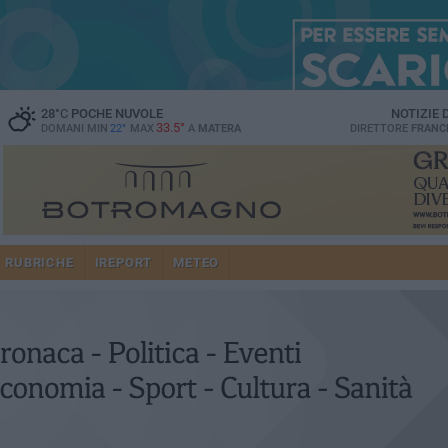
28
°C
POCHE NUVOLE
NOTIZIE
33.5°
DOMANI MIN
22°
MAX
A
MATERA
DIRETTORE
FRANC
RUBRICHE
IREPORT
METEO