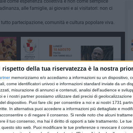
evale come esperienza collettiva e non come semplice
ttadinanza, alle famiglie, ai giovani e ai visitatori: non ci
 tutto partecipazione, comunità e cultura popolare viva.
l rispetto della tua riservatezza è la nostra prior
artner
memorizziamo e/o accediamo a informazioni su un dispositivo, c
ali, come identificatori univoci e informazioni standard inviate da un di
zzati, misurazione di annunci e contenuti, analisi dell'audience e svilupp
i e i nostri partner possiamo utilizzare dati precisi di geolocalizzazione 
del dispositivo. Puoi fare clic per consentire a noi e ai nostri 1731 partn
critte. In alternativa puoi accedere a informazioni più dettagliate e modif
acconsentire o di negare il consenso.
Si rende noto che alcuni trattamen
e il tuo consenso, ma hai il diritto di opporti a tale trattamento. Le tue
 questo sito web. Puoi modificare le tue preferenze o revocare il conse