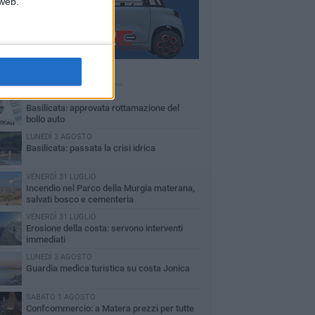
 web.
Ù LETTI QUESTA SETTIMANA
MARTEDÌ 4 AGOSTO
Basilicata: approvata rottamazione del
bollo auto
LUNEDÌ 3 AGOSTO
Basilicata: passata la crisi idrica
VENERDÌ 31 LUGLIO
Incendio nel Parco della Murgia materana,
salvati bosco e cementeria
VENERDÌ 31 LUGLIO
Erosione della costa: servono interventi
immediati
LUNEDÌ 3 AGOSTO
Guardia medica turistica su costa Jonica
SABATO 1 AGOSTO
Confcommercio: a Matera prezzi per tutte