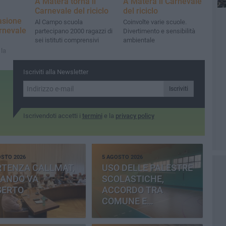
A Matera torna il
A Matera il Carnevale
Carnevale del riciclo
del riciclo
asione
Al Campo scuola
Coinvolte varie scuole.
arnevale
partecipano 2000 ragazzi di
Divertimento e sensibilità
sei istituti comprensivi
ambientale
la
Iscriviti alla Newsletter
Iscriviti
Iscrivendoti accetti i
termini
e la
privacy policy
OSTO 2026
5 AGOSTO 2026
RTENZA CALLMAT,
USO DELLE PALESTRE
BANDO VA
SCOLASTICHE,
SERTO
ACCORDO TRA
COMUNE E
PROVINCIA