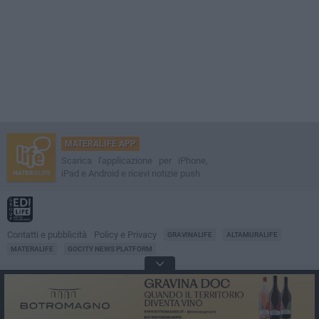
MATERALIFE APP
Scarica l'applicazione per iPhone,
iPad e Android e ricevi notizie push
Contatti e pubblicità
Policy e Privacy
GRAVINALIFE
ALTAMURALIFE
MATERALIFE
GOCITY NEWS PLATFORM
Notizie da
Matera
Direttore
Francesco Dipalo
© 2001-2026 Edilife. Tutti i diritti riservati. Nessuna parte di questo sito può
essere riprodotta senza il permesso scritto dell'editore. Tecnologia: GoCity
Urban Platform.