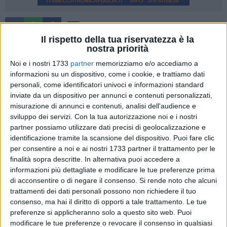
10
Il rispetto della tua riservatezza è la
Nel pomeriggio di domenica 29 dicembre,
nostra priorità
contemporaneamente all'apertura della Porta Santa di S.
Noi e i nostri 1733
partner
memorizziamo e/o accediamo a
Giovanni in Laterano (la Cattedrale di Roma) si aprirà il
informazioni su un dispositivo, come i cookie, e trattiamo dati
Giubileo in tutte le diocesi del mondo.
personali, come identificatori univoci e informazioni standard
inviate da un dispositivo per annunci e contenuti personalizzati,
misurazione di annunci e contenuti, analisi dell'audience e
Per quella di Matera-Irsina sono in programma due eventi
sviluppo dei servizi.
Con la tua autorizzazione noi e i nostri
domenica 29 dicembre:
partner possiamo utilizzare dati precisi di geolocalizzazione e
- alle 16:30 nella Chiesa di San Francesco d'Assisi a Matera,
identificazione tramite la scansione del dispositivo. Puoi fare clic
il raduno e un momento comunitario di preghiera, a cui
per consentire a noi e ai nostri 1733 partner il trattamento per le
seguirà una processione verso la Cattedrale;
finalità sopra descritte. In alternativa puoi accedere a
- alle 17:00 in Basilica Cattedrale ci sarà la Celebrazione
informazioni più dettagliate e modificare le tue preferenze prima
Eucaristica presieduta da mons. Antonio Giuseppe Caiazzo e
di acconsentire o di negare il consenso.
Si rende noto che alcuni
trattamenti dei dati personali possono non richiedere il tuo
concelebrata dall'intero clero della Diocesi.
consenso, ma hai il diritto di opporti a tale trattamento. Le tue
Nella serata di domenica 29 dicembre tutte le altre funzioni
preferenze si applicheranno solo a questo sito web. Puoi
religiose nella Diocesi saranno sospese.
modificare le tue preferenze o revocare il consenso in qualsiasi