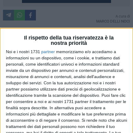
A cura di
MARCO DELLI NOCI
Torna alla carica il centro-sinistra sulle roventi questioni Tari
Il rispetto della tua riservatezza è la
e Tasi. E questa volta lo fa chiedendo un incontro urgente
nostra priorità
con il prefetto di Matera, Antonella Bellomo, attraverso una
Noi e i nostri 1731
partner
memorizziamo e/o accediamo a
missiva.
informazioni su un dispositivo, come i cookie, e trattiamo dati
personali, come identificatori univoci e informazioni standard
La pressante richiesta è stata firmata dai segretari cittadini
inviate da un dispositivo per annunci e contenuti personalizzati,
del PD, API, SEL e Verdi. "Tale situazione – è scritto nella
misurazione di annunci e contenuti, analisi dell'audience e
lettera - sta creando grave disagio a gran parte dei cittadini
sviluppo dei servizi.
Con la tua autorizzazione noi e i nostri
che si sono visti recapitare bollettini per il pagamento della
partner possiamo utilizzare dati precisi di geolocalizzazione e
identificazione tramite la scansione del dispositivo. Puoi fare clic
TARI con incrementi tra il 100 ed il 150% rispetto all'anno
per consentire a noi e ai nostri 1731 partner il trattamento per le
precedente. Inoltre a poche ore dalla scadenza per il
finalità sopra descritte. In alternativa puoi accedere a
pagamento della TASI non è dato sapere quale aliquota
informazioni più dettagliate e modificare le tue preferenze prima
applicare (1 per mille, 1.6 per mille, 1.8 per mille) a causa di
di acconsentire o di negare il consenso.
Si rende noto che alcuni
una serie di controverse deliberazioni della giunta e del
trattamenti dei dati personali possono non richiedere il tuo
consiglio comunale per altro impugnate dal Ministero
consenso, ma hai il diritto di opporti a tale trattamento. Le tue