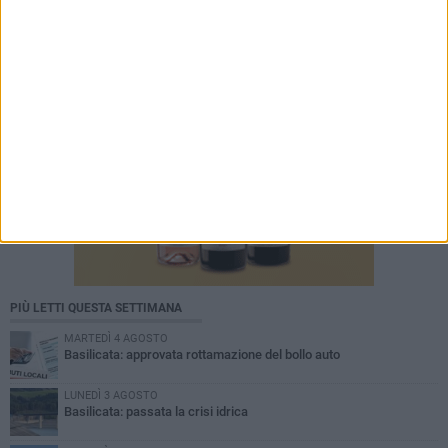
PIÙ LETTI QUESTA SETTIMANA
MARTEDÌ 4 AGOSTO
Basilicata: approvata rottamazione del bollo auto
LUNEDÌ 3 AGOSTO
Basilicata: passata la crisi idrica