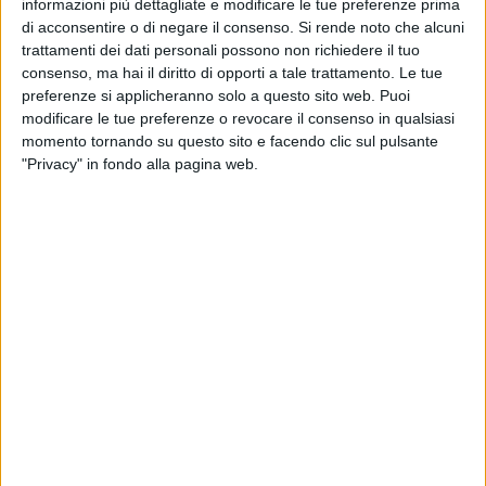
informazioni più dettagliate e modificare le tue preferenze prima
Il Commissario Capo racconta: "Due operatori di Polizia
di acconsentire o di negare il consenso.
Si rende noto che alcuni
hanno provveduto a circondare il cantiere e hanno colto i 5
trattamenti dei dati personali possono non richiedere il tuo
consenso, ma hai il diritto di opporti a tale trattamento. Le tue
arrestati nell'atto di armeggiare su di un camion munito di
preferenze si applicheranno solo a questo sito web. Puoi
una gru che serviva per effettuare un colpo all'Ufficio Postale
modificare le tue preferenze o revocare il consenso in qualsiasi
di Pisticci Scalo. Dopo il nostro intervento i 5 arrestati hanno
momento tornando su questo sito e facendo clic sul pulsante
tentato la fuga saltando le recinzioni. Fuga che poi è stata
"Privacy" in fondo alla pagina web.
arrestata da noi che eravamo 5 operatori. Dopo di che i 5
soggetti sono stati sottoposti a perquisizione personale e
delle loro auto, dove i colleghi hanno rinvenuto del materiale
come guanti e ricetrasmittenti per comunicare".
Il furto, che presumibilmente aveva come obiettivo
l'asportazione della cassa di erogazione dell'Ufficio Postale,
è stato premeditato attraverso un piano ben organizzato. Il
cantiere edile serviva per trovare strumenti necessari
all'asportazione.
I malviventi hanno in un primo tempo addotto improbabili
scuse per giustificare la propria presenza nel cantiere,