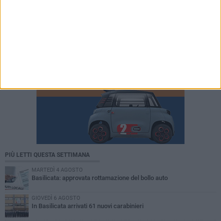
PIÙ LETTI QUESTA SETTIMANA
MARTEDÌ 4 AGOSTO
Basilicata: approvata rottamazione del bollo auto
GIOVEDÌ 6 AGOSTO
In Basilicata arrivati 61 nuovi carabinieri