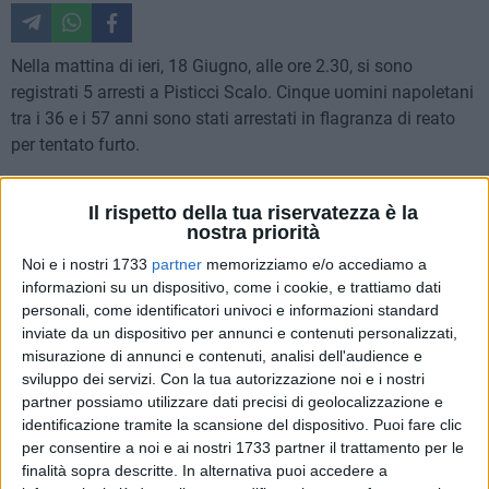
Nella mattina di ieri, 18 Giugno, alle ore 2.30, si sono
registrati 5 arresti a Pisticci Scalo. Cinque uomini napoletani
tra i 36 e i 57 anni sono stati arrestati in flagranza di reato
per tentato furto.
I soggetti, originari di Napoli, sono: Ranieri Salvatore,
Il rispetto della tua riservatezza è la
D'Agostino Mario, Carlotta Salvatore, Taurino Ferdinando e
nostra priorità
Di Particella Tommaso Luigi. Questi, hanno precedenti in
Noi e i nostri 1733
partner
memorizziamo e/o accediamo a
furti, rapina, riciclaggio e ricettazione. A riferirlo è stato il
informazioni su un dispositivo, come i cookie, e trattiamo dati
Commissario Capo di Pisticci Dottor Gianni Albano.
personali, come identificatori univoci e informazioni standard
inviate da un dispositivo per annunci e contenuti personalizzati,
Sul territorio c'era un servizio di controllo, voluto dal
misurazione di annunci e contenuti, analisi dell'audience e
sviluppo dei servizi.
Con la tua autorizzazione noi e i nostri
Questore e messo in atto dal Dottor Albano, costituito da
partner possiamo utilizzare dati precisi di geolocalizzazione e
macchine civetta. Da una segnalazione del Commissariato
identificazione tramite la scansione del dispositivo. Puoi fare clic
si preannunciavano dal giorno precedente, 'strani movimenti'
per consentire a noi e ai nostri 1733 partner il trattamento per le
presso un cantiere edile di Pisticci Scalo.
finalità sopra descritte. In alternativa puoi accedere a