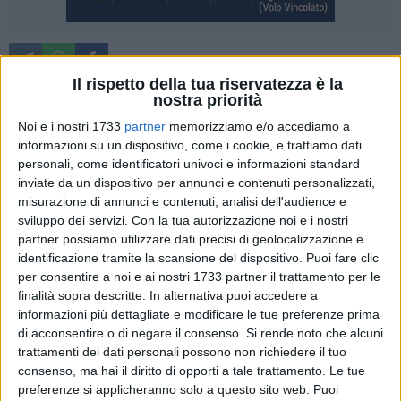
Il rispetto della tua riservatezza è la
Uno speciale tg che informa sugli eventi del territorio? Esiste
nostra priorità
e si chiama TG E20: un contenitore che porterà i lettori a
Noi e i nostri 1733
partner
memorizziamo e/o accediamo a
conoscere una serie di iniziative tra sagre, concerti,
informazioni su un dispositivo, come i cookie, e trattiamo dati
spettacoli teatrali e manifestazioni culturali di ogni genere
personali, come identificatori univoci e informazioni standard
che si svolgono tra Puglia e Basilicata.
inviate da un dispositivo per annunci e contenuti personalizzati,
misurazione di annunci e contenuti, analisi dell'audience e
sviluppo dei servizi.
Con la tua autorizzazione noi e i nostri
Un format settimanale proposto dalla testata giornalistica
partner possiamo utilizzare dati precisi di geolocalizzazione e
lifenews24.it, in collaborazione con Gravinalife, Altamuralife
identificazione tramite la scansione del dispositivo. Puoi fare clic
e Materalife condotto da due speciali ambasciatori della
per consentire a noi e ai nostri 1733 partner il trattamento per le
cultura e dello spettacolo come Vincenzo Forzati e Raffaella
finalità sopra descritte. In alternativa puoi accedere a
Iannetti.
informazioni più dettagliate e modificare le tue preferenze prima
di acconsentire o di negare il consenso.
Si rende noto che alcuni
Un appuntamento per chi vuole tenersi informato sugli
trattamenti dei dati personali possono non richiedere il tuo
consenso, ma hai il diritto di opporti a tale trattamento. Le tue
eventi proposti nel territorio lucano e pugliese.
preferenze si applicheranno solo a questo sito web. Puoi