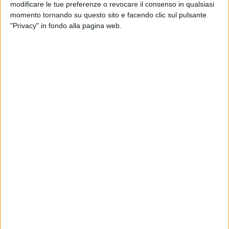
modificare le tue preferenze o revocare il consenso in qualsiasi
In questa puntata vi informiamo sugli eventi in programma
momento tornando su questo sito e facendo clic sul pulsante
dal 30 Aprile al 3 Maggio 2026.
"Privacy" in fondo alla pagina web.
Tg E20: Uno sguardo alle iniziative del territorio
7 MINUTI
in programma in Puglia e Basilicata dal 30 aprile
al 3 maggio