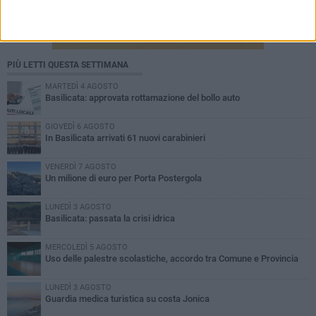
PIÙ LETTI QUESTA SETTIMANA
MARTEDÌ 4 AGOSTO
Basilicata: approvata rottamazione del bollo auto
GIOVEDÌ 6 AGOSTO
In Basilicata arrivati 61 nuovi carabinieri
VENERDÌ 7 AGOSTO
Un milione di euro per Porta Postergola
LUNEDÌ 3 AGOSTO
Basilicata: passata la crisi idrica
MERCOLEDÌ 5 AGOSTO
Uso delle palestre scolastiche, accordo tra Comune e Provincia
LUNEDÌ 3 AGOSTO
Guardia medica turistica su costa Jonica