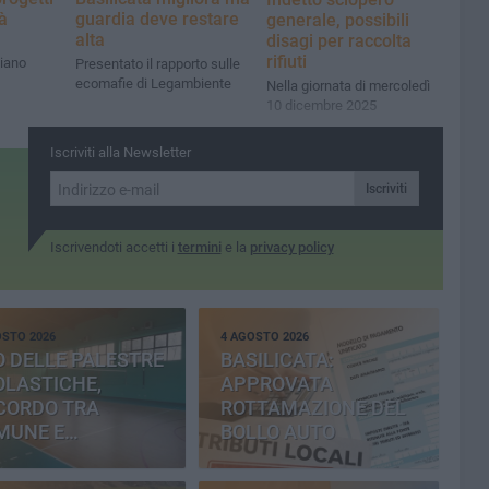
tà
guardia deve restare
generale, possibili
alta
disagi per raccolta
rifiuti
piano
Presentato il rapporto sulle
ecomafie di Legambiente
Nella giornata di mercoledì
10 dicembre 2025
Iscriviti alla Newsletter
Iscriviti
Iscrivendoti accetti i
termini
e la
privacy policy
OSTO 2026
4 AGOSTO 2026
 DELLE PALESTRE
BASILICATA:
OLASTICHE,
APPROVATA
CORDO TRA
ROTTAMAZIONE DEL
MUNE E
BOLLO AUTO
OVINCIA