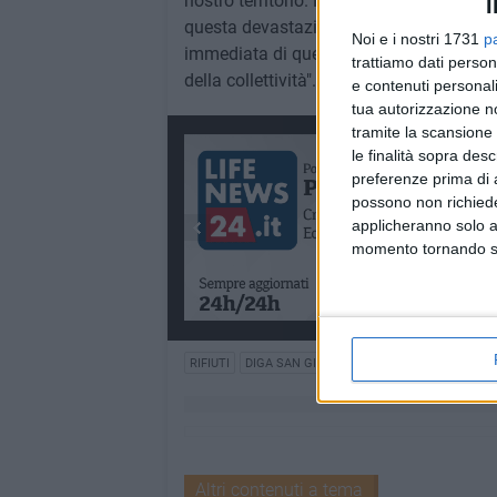
nostro territorio. Non possiamo più toll
I
questa devastazione venga chiamato a ri
Noi e i nostri 1731
p
immediata di questi siti perché ogni gior
trattiamo dati person
della collettività".
e contenuti personali
tua autorizzazione no
tramite la scansione 
le finalità sopra des
preferenze prima di 
possono non richieder
applicheranno solo a
momento tornando su 
RIFIUTI
DIGA SAN GIULIANO
Altri contenuti a tema