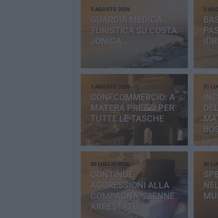
3 AGOSTO 2026
3 AG
GUARDIA MEDICA
BAS
TURISTICA SU COSTA
PAS
JONICA
IDR
1 AGOSTO 2026
31 LU
CONFCOMMERCIO: A
INC
MATERA PREZZI PER
DE
TUTTE LE TASCHE
MA
BO
CE
30 LUGLIO 2026
30 LU
CONTINUE
SP
AGGRESSIONI ALLA
NEL
COMPAGNA, 28ENNE
MU
ARRESTATO