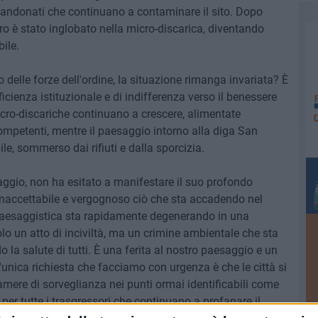
abbandonati che continuano a contaminare il sito. Dopo
tro è stato inglobato nella micro-discarica, diventando
ile.
delle forze dell'ordine, la situazione rimanga invariata? È
cienza istituzionale e di indifferenza verso il benessere
micro-discariche continuano a crescere, alimentate
 competenti, mentre il paesaggio intorno alla diga San
le, sommerso dai rifiuti e dalla sporcizia.
aggio, non ha esitato a manifestare il suo profondo
 inaccettabile e vergognoso ciò che sta accadendo nel
a paesaggistica sta rapidamente degenerando in una
lo un atto di inciviltà, ma un crimine ambientale che sta
la salute di tutti. È una ferita al nostro paesaggio e un
'unica richiesta che facciamo con urgenza è che le città si
amere di sorveglianza nei punti ormai identificabili come
per tutte i trasgressori che continuano a profanare il