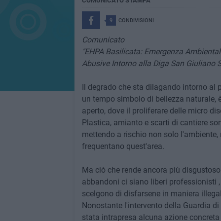
COMUNICATO STAMPA
9
CONDIVISIONI
Comunicato
"EHPA Basilicata: Emergenza Ambientale 
Abusive Intorno alla Diga San Giuliano 
Il degrado che sta dilagando intorno al p
un tempo simbolo di bellezza naturale, è
aperto, dove il proliferare delle micro d
Plastica, amianto e scarti di cantiere son
mettendo a rischio non solo l'ambiente, 
frequentano quest'area.
Ma ciò che rende ancora più disgustoso i
abbandoni ci siano liberi professionisti , 
scelgono di disfarsene in maniera illega
Nonostante l'intervento della Guardia di 
stata intrapresa alcuna azione concreta pe