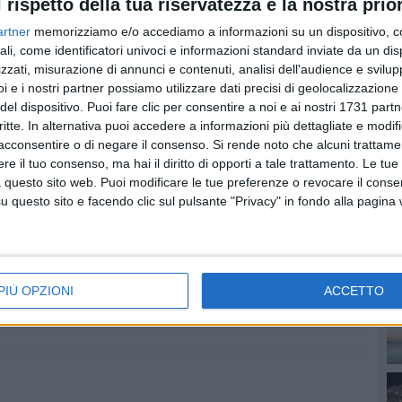
erare questo scempio! è ora che chi è responsabile di
l rispetto della tua riservatezza è la nostra prior
spondere per i propri crimini! Esigiamo la bonifica
artner
memorizziamo e/o accediamo a informazioni su un dispositivo, c
no in più sono più rifiuti accumulati da smaltire a spese
ali, come identificatori univoci e informazioni standard inviate da un di
zzati, misurazione di annunci e contenuti, analisi dell'audience e svilupp
i e i nostri partner possiamo utilizzare dati precisi di geolocalizzazione 
PI
del dispositivo. Puoi fare clic per consentire a noi e ai nostri 1731 partn
critte. In alternativa puoi accedere a informazioni più dettagliate e modif
acconsentire o di negare il consenso.
Si rende noto che alcuni trattamen
e il tuo consenso, ma hai il diritto di opporti a tale trattamento. Le tue
 questo sito web. Puoi modificare le tue preferenze o revocare il conse
questo sito e facendo clic sul pulsante "Privacy" in fondo alla pagina
PIÙ OPZIONI
ACCETTO