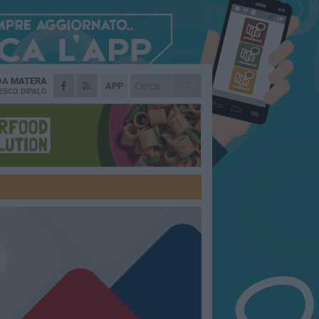
 DA
MATERA
APP
ESCO DIPALO