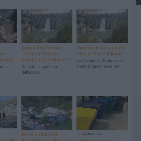
a
Agricoltori lucani:
Spreco di acqua dalla
ntri
"Mesi fa c'era la
diga di San Giuliano
vatici
siccità, ora l'alluvione"
La Cia chiede di innalzare il
limite di quota massima
ano e
Criticata la gestione
dell'acqua
Reati ambientali:
VITA DI CITTÀ
rogetti
Basilicata migliora ma
Indetto sciopero