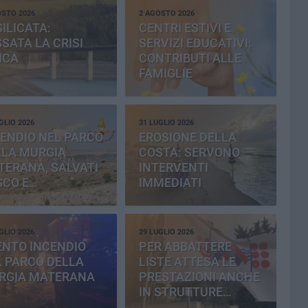
OSTO 2026
2 AGOSTO 2026
ILICATA:
CENTRI ESTIVI E
SATA LA CRISI
SERVIZI EDUCATIVI:
ICA
CONTRIBUTI ALLE
FAMIGLIE
GLIO 2026
31 LUGLIO 2026
ENDIO NEL PARCO
EROSIONE DELLA
LLA MURGIA
COSTA: SERVONO
TERANA, SALVATI
INTERVENTI
SCO E
IMMEDIATI
MENTERIA
GLIO 2026
29 LUGLIO 2026
ENTO INCENDIO
PER ABBATTERE
 PARCO DELLA
LISTE ATTESA LE
RGIA MATERANA
PRESTAZIONI ANCHE
IN STRUTTURE
PRIVATE