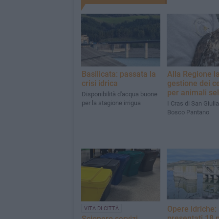
Basilicata: passata la
Alla Regione l
crisi idrica
gestione dei ce
per animali sel
Disponibilità d'acqua buone
per la stagione irrigua
I Cras di San Giuli
Bosco Pantano
Opere idriche:
VITA DI CITTÀ
presentati 18 p
Sciopero servizi