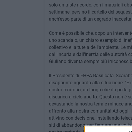
solo un triste ricordo, con i materiali 
settimane, persino il cartello del seques
anch'esso parte di un degrado inaccettab
Come è possibile che, dopo un intervento 
uno scandalo, un chiaro esempio di ineffi
collettivo e la tutela dell'ambiente. Le 
dall'incuria e dall'inerzia delle autorità
Giuliano diventa sempre più irriconoscibi
Il Presidente di EHPA Basilicata, Scarab
disappunto riguardo alla situazione: "È
nostro territorio, un luogo che da perl
discarica a cielo aperto. Questo non è so
devastando la nostra terra e minacciando 
affronto alla nostra comunità! Ad oggi, l
attivino con decisione, installando telec
siti di abbandono, per fermare una volta 