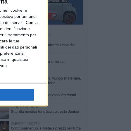
ità
ome i cookie, e
spositivo per annunci
o dei servizi.
Con la
e identificazione
Ù LETTI QUESTA SETTIMANA
er il trattamento per
MARTEDÌ 4 AGOSTO
icare le tue
Basilicata: approvata rottamazione del
ti dei dati personali
bollo auto
 preferenze si
LUNEDÌ 3 AGOSTO
nso in qualsiasi
Basilicata: passata la crisi idrica
 web.
VENERDÌ 31 LUGLIO
Incendio nel Parco della Murgia materana,
salvati bosco e cementeria
VENERDÌ 31 LUGLIO
Erosione della costa: servono interventi
immediati
LUNEDÌ 3 AGOSTO
Guardia medica turistica su costa Jonica
SABATO 1 AGOSTO
Confcommercio: a Matera prezzi per tutte