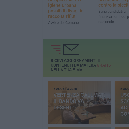
contro la sicci
igiene urbana,
possibili disagi in
Sono candidati ai
raccolta rifiuti
finanziamenti del 
nazionale
Avviso del Comune
RICEVI AGGIORNAMENTI E
CONTENUTI DA MATERA
GRATIS
NELLA TUA E-MAIL
5 AGOSTO 2026
5 AG
VERTENZA CALLMAT,
USO
IL BANDO VA
SC
DESERTO
AC
CO
PR