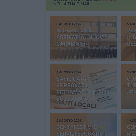
NELLA TUA E-MAIL
6 AGOSTO 2026
5 AG
IN BASILICATA
VE
ARRIVATI 61 NUOVI
IL 
CARABINIERI
DE
4 AGOSTO 2026
3 AG
BASILICATA:
GU
APPROVATA
TUR
ROTTAMAZIONE DEL
JO
BOLLO AUTO
2 AGOSTO 2026
1 AG
CENTRI ESTIVI E
CO
SERVIZI EDUCATIVI:
MAT