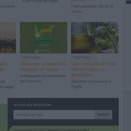
"70 per cento dei turisti"
li e nuove
I dati presentati alla Bit di
Milano
TERRITORIO
TERRITORIO
rto,
Olivarum: si premiano
Olio: concorso Ercole
di
i migliori oli lucani
Olivario inizia in
Basilicata
A Metaponto la conclusione
del concorso
 per
Selezione successiva in
di viaggi
Puglia
Iscriviti alla Newsletter
Iscriviti
Iscrivendoti accetti i
termini
e la
privacy policy