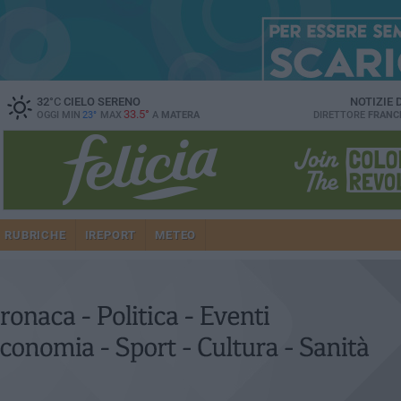
32
°C
CIELO SERENO
NOTIZIE
33.5°
OGGI MIN
23°
MAX
A
MATERA
DIRETTORE
FRANC
RUBRICHE
IREPORT
METEO