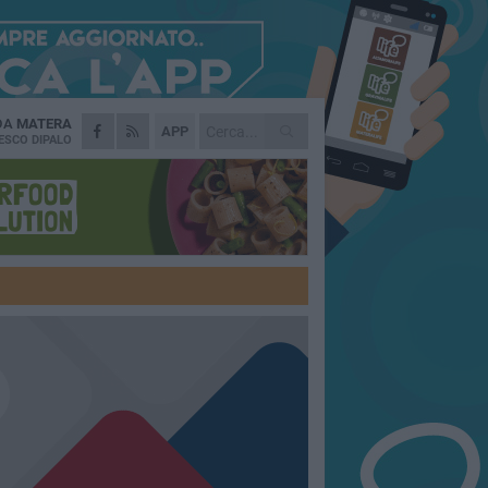
 DA
MATERA
APP
ESCO DIPALO