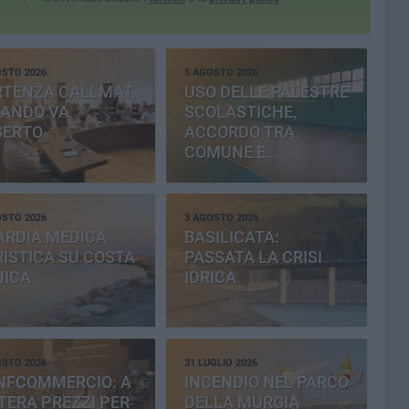
OSTO 2026
5 AGOSTO 2026
RTENZA CALLMAT,
USO DELLE PALESTRE
BANDO VA
SCOLASTICHE,
SERTO
ACCORDO TRA
COMUNE E
PROVINCIA
OSTO 2026
3 AGOSTO 2026
ARDIA MEDICA
BASILICATA:
ISTICA SU COSTA
PASSATA LA CRISI
NICA
IDRICA
OSTO 2026
31 LUGLIO 2026
NFCOMMERCIO: A
INCENDIO NEL PARCO
ERA PREZZI PER
DELLA MURGIA