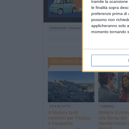
tramite la scansione 
le finalità sopra des
preferenze prima di 
possono non richieder
applicheranno solo a
OPERATORI TURISMO
OLIO D'OLIVA
momento tornando su 
Altri contenuti a tema
VITA DI CITTÀ
TURISMO
A Matera tanti
Matera si pro
visitatori per Pasqua
alla Borsa del
e Pasquetta
Mediterraneo 
Napoli