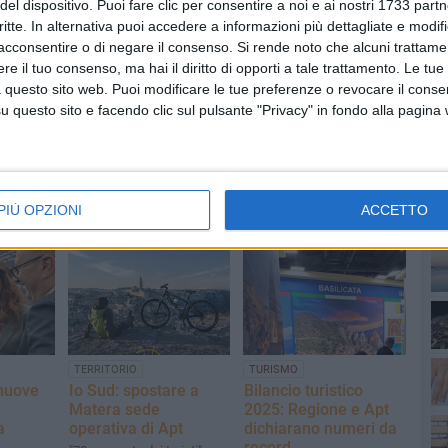
del dispositivo. Puoi fare clic per consentire a noi e ai nostri 1733 partn
critte. In alternativa puoi accedere a informazioni più dettagliate e modif
acconsentire o di negare il consenso.
Si rende noto che alcuni trattamen
e il tuo consenso, ma hai il diritto di opporti a tale trattamento. Le tue
 questo sito web. Puoi modificare le tue preferenze o revocare il conse
PI
questo sito e facendo clic sul pulsante "Privacy" in fondo alla pagina
PIÙ OPZIONI
ACCETTO
TERRITORIO
TURISMO
muove
Io Sud: spostare a
Bilancio turistico
Matera sede
2025: Regione e Apt
a
operativa di Apt
dichiarano numeri da
record