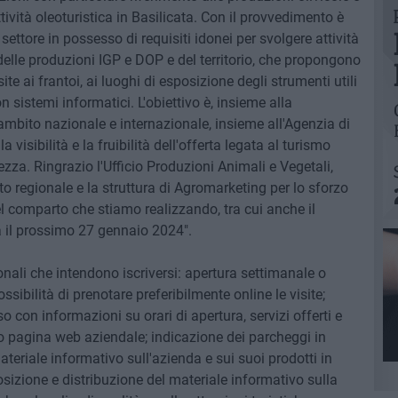
'attività oleoturistica in Basilicata. Con il provvedimento è
l settore in possesso di requisiti idonei per svolgere attività
delle produzioni IGP e DOP e del territorio, che propongono
te ai frantoi, ai luoghi di esposizione degli strumenti utili
on sistemi informatici. L'obiettivo è, insieme alla
ambito nazionale e internazionale, insieme all'Agenzia di
 visibilità e la fruibilità dell'offerta legata al turismo
za. Ringrazio l'Ufficio Produzioni Animali e Vegetali,
o regionale e la struttura di Agromarketing per lo sforzo
el comparto che stiamo realizzando, tra cui anche il
 il prossimo 27 gennaio 2024".
gionali che intendono iscriversi: apertura settimanale o
ssibilità di prenotare preferibilmente online le visite;
so con informazioni su orari di apertura, servizi offerti e
 o pagina web aziendale; indicazione dei parcheggi in
teriale informativo sull'azienda e sui suoi prodotti in
posizione e distribuzione del materiale informativo sulla