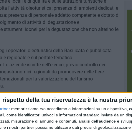
e e locali e di qualità e sulle attrazioni turistiche e
volta l'attività oleoturistica; presenza di ambienti dedicati e
nza; presenza di personale addetto competente e dotato di
lgimento di attività di degustazione e
e strumenti idonei per la degustazione che non alterino le
egli operatori oleoturistici della Basilicata è pubblicata
nale regionale e sul portale tematico
o. Le aziende iscritte nell'elenco, previo controllo dei
 enogastronomici regionali da promuovere nelle fiere
nternazionali per la valorizzazione del turismo
a.
l rispetto della tua riservatezza è la nostra prior
artner
memorizziamo e/o accediamo a informazioni su un dispositivo, c
ali, come identificatori univoci e informazioni standard inviate da un di
zzati, misurazione di annunci e contenuti, analisi dell'audience e svilupp
i e i nostri partner possiamo utilizzare dati precisi di geolocalizzazione 