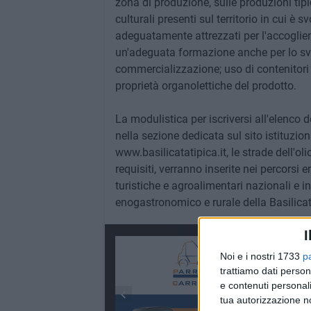
zona di produzione, sulle produzioni tipich
culturali presenti sul territorio in cui è s
adeguatamente attrezzati per l'accoglie
un'adeguata formazione anche per lo svo
commercializzazione; uso di contenitori 
proprietà organolettiche del prodotto.
La modulistica per iscriversi all'elenco d
nella sezione dedicata sul sito istituzio
www.basilicatatipica.it, le strade dell'oli
requisiti, verranno inserite nei percorsi
turistiche e agroalimentari nazionali e i
enogastronomico e rurale della Basilicat
I
Noi e i nostri 1733
p
trattiamo dati person
e contenuti personali
tua autorizzazione no