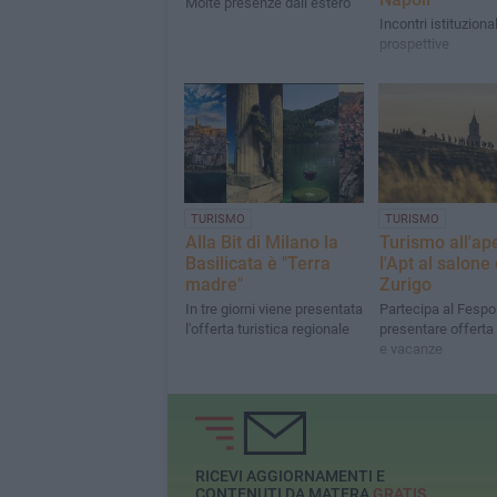
Molte presenze dall’estero
Incontri istituziona
prospettive
TURISMO
TURISMO
Alla Bit di Milano la
Turismo all'ape
Basilicata è "Terra
l'Apt al salone 
madre"
Zurigo
In tre giorni viene presentata
Partecipa al Fespo
l'offerta turistica regionale
presentare offerta 
e vacanze
RICEVI AGGIORNAMENTI E
CONTENUTI DA MATERA
GRATIS