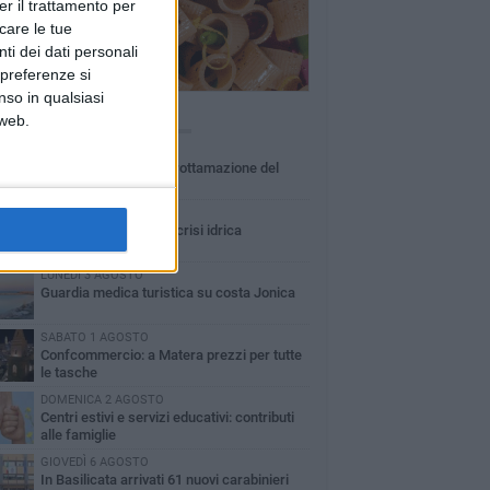
er il trattamento per
icare le tue
ti dei dati personali
 preferenze si
nso in qualsiasi
Ù LETTI QUESTA SETTIMANA
 web.
MARTEDÌ 4 AGOSTO
Basilicata: approvata rottamazione del
bollo auto
LUNEDÌ 3 AGOSTO
Basilicata: passata la crisi idrica
LUNEDÌ 3 AGOSTO
Guardia medica turistica su costa Jonica
SABATO 1 AGOSTO
Confcommercio: a Matera prezzi per tutte
le tasche
DOMENICA 2 AGOSTO
Centri estivi e servizi educativi: contributi
alle famiglie
GIOVEDÌ 6 AGOSTO
In Basilicata arrivati 61 nuovi carabinieri