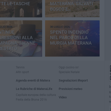
TE LE TASCHE
MATERANA, SALVATI
BOSCO E
CEMENTERIA
GLIO 2026
30 LUGLIO 2026
NTINUE
SPENTO INCENDIO
RESSIONI ALLA
NEL PARCO DELLA
MPAGNA, 28ENNE
MURGIA MATERANA
RESTATO
Tennis
Oggi cucino io!
Altri sport
Speciale Natale
Agenda eventi di Matera
Segnalazioni iReport
I
Le Rubriche di MateraLife
Previsioni meteo
R
Capitale europea della cultura
M
Video
Festa della Bruna 2016
t