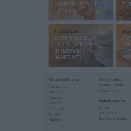
CONTRIBUTI ALLE
TUT
FAMIGLIE
31 LUGLIO 2026
30 LU
EROSIONE DELLA
CO
COSTA: SERVONO
AGG
INTERVENTI
CO
IMMEDIATI
AR
Notizie da Matera
Eventi e cultura
Scuola e Lavoro
Vita di città
Associazioni
Territorio
Cronaca
Notizie sportive
Politica
Calcio
Enti locali
Arti Marziali
Turismo
Running e Atletica
Nightlife