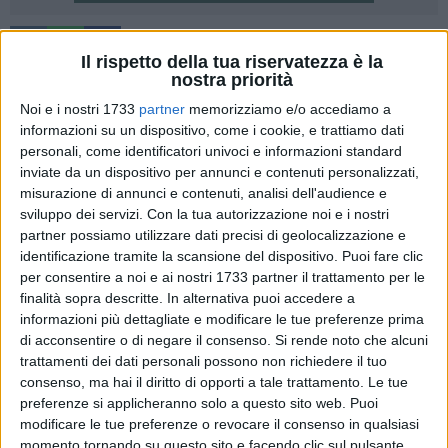
50
Il rispetto della tua riservatezza è la
nostra priorità
I sindacati Cgil, Cisl e Uil e le rispettive sigle di categoria del
settore agroalimentare (Flai, Fai, Uila) hanno organizzato un
Noi e i nostri 1733
partner
memorizziamo e/o accediamo a
presidio e una fiaccolata giovedì pomeriggio, alle ore 18, in
informazioni su un dispositivo, come i cookie, e trattiamo dati
personali, come identificatori univoci e informazioni standard
piazza Gramsci a Scanzano Jonico, per commemorare i
inviate da un dispositivo per annunci e contenuti personalizzati,
quattro braccianti agricoli indiani e pakistani che sabato
misurazione di annunci e contenuti, analisi dell'audience e
pomeriggio hanno perso la vita in un incidente stradale sulla
sviluppo dei servizi.
Con la tua autorizzazione noi e i nostri
statale 598 Fondovalle dell'Agri.
partner possiamo utilizzare dati precisi di geolocalizzazione e
identificazione tramite la scansione del dispositivo. Puoi fare clic
Dopo la pesante tragedia, le organizzazioni sindacali hanno
per consentire a noi e ai nostri 1733 partner il trattamento per le
fatto sentire la loro voce per chiedere trasporti pubblici sicuri
finalità sopra descritte. In alternativa puoi accedere a
informazioni più dettagliate e modificare le tue preferenze prima
per gli stagionali che si spostano da una regione all'altra,
di acconsentire o di negare il consenso.
Si rende noto che alcuni
come in questo caso dalla Calabria alla Basilicata, e
trattamenti dei dati personali possono non richiedere il tuo
percorrono anche centinaia di chilometri al giorno per
consenso, ma hai il diritto di opporti a tale trattamento. Le tue
raggiungere i luoghi di lavoro. L'iniziativa, denominata
preferenze si applicheranno solo a questo sito web. Puoi
''Dignità e sicurezza per chi lavora la terra'', intende essere
modificare le tue preferenze o revocare il consenso in qualsiasi
''un momento di raccoglimento e di denuncia, per i diritti e la
momento tornando su questo sito e facendo clic sul pulsante