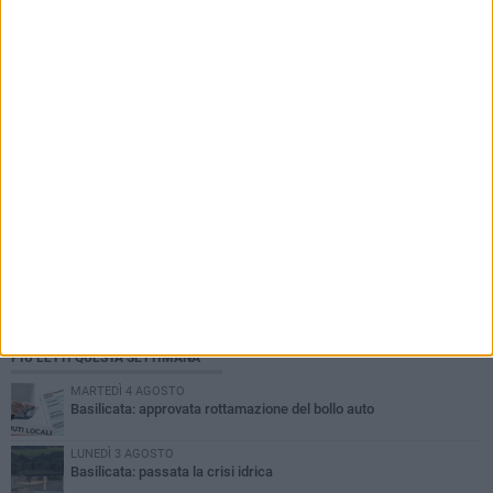
PIÙ LETTI QUESTA SETTIMANA
MARTEDÌ 4 AGOSTO
Basilicata: approvata rottamazione del bollo auto
LUNEDÌ 3 AGOSTO
Basilicata: passata la crisi idrica