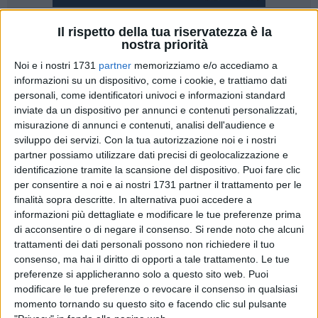
Il rispetto della tua riservatezza è la
nostra priorità
A partire da oggi sarà on line sul portale dell'Ardsu (agenzia
Noi e i nostri 1731
partner
memorizziamo e/o accediamo a
regionale per il diritto allo studio), all'indirizzo
informazioni su un dispositivo, come i cookie, e trattiamo dati
personali, come identificatori univoci e informazioni standard
www.ardsubasilicata.it, il bando che riconosce un sostegno
inviate da un dispositivo per annunci e contenuti personalizzati,
economico agli studenti universitari con disabilità
misurazione di annunci e contenuti, analisi dell'audience e
gravissima.
sviluppo dei servizi.
Con la tua autorizzazione noi e i nostri
partner possiamo utilizzare dati precisi di geolocalizzazione e
Il contributo economico, fino a un massimo di diecimila euro,
identificazione tramite la scansione del dispositivo. Puoi fare clic
è cumulabile con altre agevolazioni e copre le spese di
per consentire a noi e ai nostri 1731 partner il trattamento per le
remunerazione del personale qualificato che assiste lo
finalità sopra descritte. In alternativa puoi accedere a
informazioni più dettagliate e modificare le tue preferenze prima
studente durante le lezioni.
di acconsentire o di negare il consenso.
Si rende noto che alcuni
trattamenti dei dati personali possono non richiedere il tuo
Possono accedere al bando gli studenti dipendenti da
consenso, ma hai il diritto di opporti a tale trattamento. Le tue
ventilazione meccanica assistita o con invasiva
preferenze si applicheranno solo a questo sito web. Puoi
continuativa, gli studenti con lesione spinale fra CO/C5, di
modificare le tue preferenze o revocare il consenso in qualsiasi
qualsiasi natura e gli studenti con deprivazione sensoriale
momento tornando su questo sito e facendo clic sul pulsante