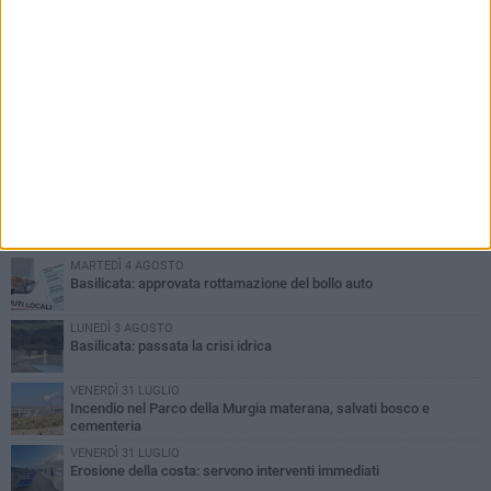
PIÙ LETTI QUESTA SETTIMANA
MARTEDÌ 4 AGOSTO
Basilicata: approvata rottamazione del bollo auto
LUNEDÌ 3 AGOSTO
Basilicata: passata la crisi idrica
VENERDÌ 31 LUGLIO
Incendio nel Parco della Murgia materana, salvati bosco e
cementeria
VENERDÌ 31 LUGLIO
Erosione della costa: servono interventi immediati