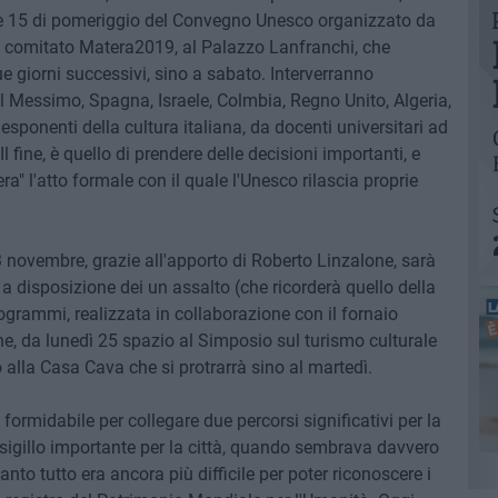
le 15 di pomeriggio del Convegno Unesco organizzato da
il comitato Matera2019, al Palazzo Lanfranchi, che
 giorni successivi, sino a sabato. Interverranno
al Messimo, Spagna, Israele, Colmbia, Regno Unito, Algeria,
e esponenti della cultura italiana, da docenti universitari ad
. Il fine, è quello di prendere delle decisioni importanti, e
a" l'atto formale con il quale l'Unesco rilascia proprie
3 novembre, grazie all'apporto di Roberto Linzalone, sarà
a a disposizione dei un assalto (che ricorderà quello della
ogrammi, realizzata in collaborazione con il fornaio
e, da lunedì 25 spazio al Simposio sul turismo culturale
lla Casa Cava che si protrarrà sino al martedì.
formidabile per collegare due percorsi significativi per la
 sigillo importante per la città, quando sembrava davvero
nto tutto era ancora più difficile per poter riconoscere i