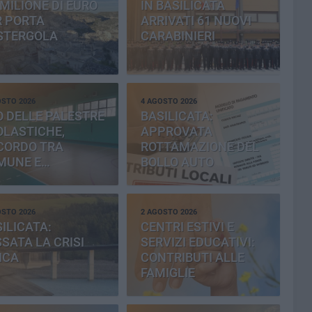
MILIONE DI EURO
IN BASILICATA
R PORTA
ARRIVATI 61 NUOVI
STERGOLA
CARABINIERI
OSTO 2026
4 AGOSTO 2026
 DELLE PALESTRE
BASILICATA:
OLASTICHE,
APPROVATA
CORDO TRA
ROTTAMAZIONE DEL
MUNE E
BOLLO AUTO
OVINCIA
OSTO 2026
2 AGOSTO 2026
ILICATA:
CENTRI ESTIVI E
SATA LA CRISI
SERVIZI EDUCATIVI:
ICA
CONTRIBUTI ALLE
FAMIGLIE