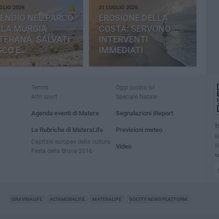
GLIO 2026
31 LUGLIO 2026
ENDIO NEL PARCO
EROSIONE DELLA
LLA MURGIA
COSTA: SERVONO
TERANA, SALVATI
INTERVENTI
SCO E
IMMEDIATI
MENTERIA
Tennis
Oggi cucino io!
Altri sport
Speciale Natale
Agenda eventi di Matera
Segnalazioni iReport
I
Le Rubriche di MateraLife
Previsioni meteo
R
Capitale europea della cultura
M
Video
Festa della Bruna 2016
t
GRAVINALIFE
ALTAMURALIFE
MATERALIFE
GOCITY NEWS PLATFORM