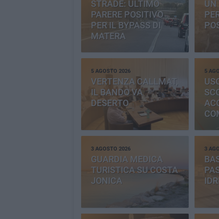
STRADE: ULTIMO
UN 
PARERE POSITIVO
PE
PER IL BYPASS DI
PO
MATERA
5 AGOSTO 2026
5 AG
VERTENZA CALLMAT,
USO
IL BANDO VA
SC
DESERTO
AC
CO
PR
3 AGOSTO 2026
3 AG
GUARDIA MEDICA
BAS
TURISTICA SU COSTA
PAS
JONICA
IDR