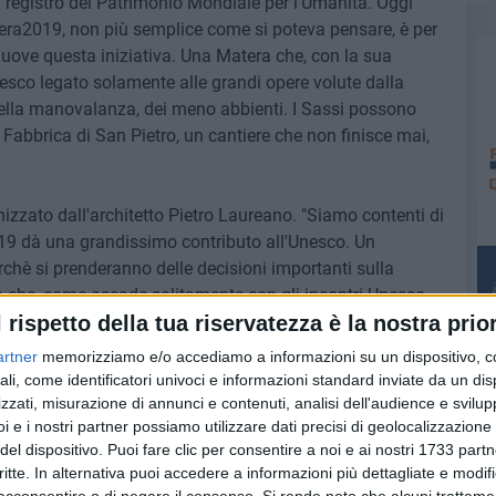
el registro del Patrimonio Mondiale per l'Umanità. Oggi
era2019, non più semplice come si poteva pensare, è per
ove questa iniziativa. Una Matera che, con la sua
esco legato solamente alle grandi opere volute dalla
, della manovalanza, dei meno abbienti. I Sassi possono
 Fabbrica di San Pietro, un cantiere che non finisce mai,
izzato dall'architetto Pietro Laureano. "Siamo contenti di
9 dà una grandissimo contributo all'Unesco. Un
chè si prenderanno delle decisioni importanti sulla
 che, come accade solitamente con gli incontri Unesco,
l rispetto della tua riservatezza è la nostra prior
tive nuove. Speriamo di poter arrivare ad una
sto che il titolo del Convegno è provocatoriamente "Il
artner
memorizziamo e/o accediamo a informazioni su un dispositivo, c
e fuori dai soliti canali comunicativi ed intraprenderne
ali, come identificatori univoci e informazioni standard inviate da un di
onanza". Il convegno, ricordiamo, sarà aperto a tutti,
zzati, misurazione di annunci e contenuti, analisi dell'audience e svilupp
i e i nostri partner possiamo utilizzare dati precisi di geolocalizzazione 
enderne parte o visionare i momenti della discussione
del dispositivo. Puoi fare clic per consentire a noi e ai nostri 1733 partn
critte. In alternativa puoi accedere a informazioni più dettagliate e modif