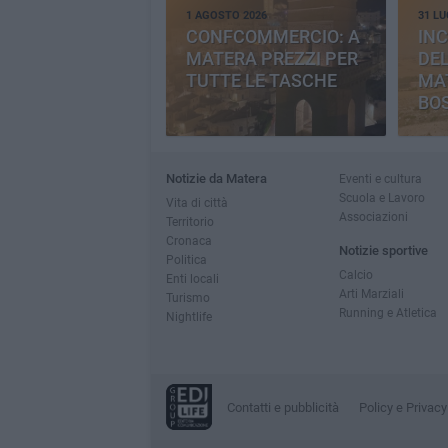
1 AGOSTO 2026
31 LU
CONFCOMMERCIO: A
INC
MATERA PREZZI PER
DE
TUTTE LE TASCHE
MA
BO
CE
Notizie da Matera
Eventi e cultura
Scuola e Lavoro
Vita di città
Associazioni
Territorio
Cronaca
Notizie sportive
Politica
Calcio
Enti locali
Arti Marziali
Turismo
Running e Atletica
Nightlife
Contatti e pubblicità
Policy e Privacy