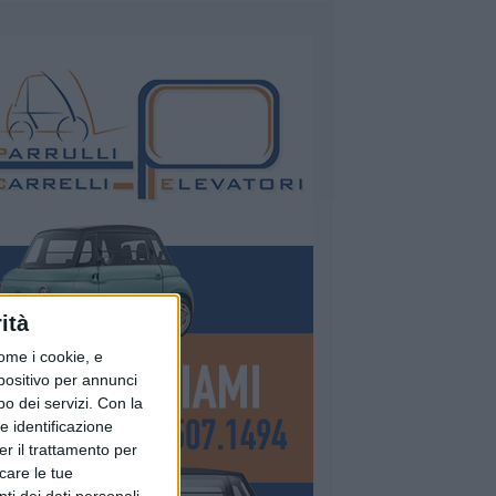
ità
ome i cookie, e
spositivo per annunci
o dei servizi.
Con la
e identificazione
er il trattamento per
icare le tue