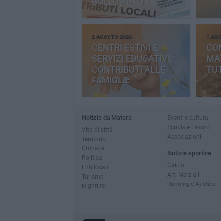
BOLLO AUTO
2 AGOSTO 2026
1 AG
CENTRI ESTIVI E
CO
SERVIZI EDUCATIVI:
MAT
CONTRIBUTI ALLE
TUT
FAMIGLIE
Notizie da Matera
Eventi e cultura
Scuola e Lavoro
Vita di città
Associazioni
Territorio
Cronaca
Notizie sportive
Politica
Calcio
Enti locali
Arti Marziali
Turismo
Running e Atletica
Nightlife