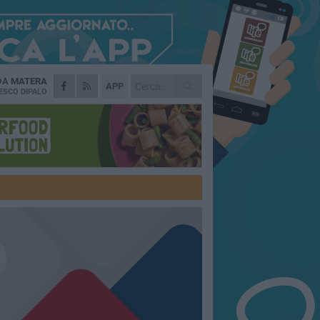
 DA
MATERA
APP
ESCO DIPALO