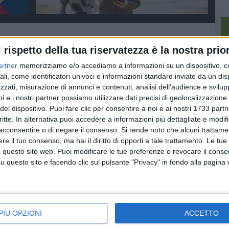
l rispetto della tua riservatezza è la nostra prior
artner
memorizziamo e/o accediamo a informazioni su un dispositivo, c
ali, come identificatori univoci e informazioni standard inviate da un di
zzati, misurazione di annunci e contenuti, analisi dell'audience e svilupp
i e i nostri partner possiamo utilizzare dati precisi di geolocalizzazione 
del dispositivo. Puoi fare clic per consentire a noi e ai nostri 1733 partn
critte. In alternativa puoi accedere a informazioni più dettagliate e modif
acconsentire o di negare il consenso.
Si rende noto che alcuni trattamen
e il tuo consenso, ma hai il diritto di opporti a tale trattamento. Le tue
 questo sito web. Puoi modificare le tue preferenze o revocare il conse
questo sito e facendo clic sul pulsante "Privacy" in fondo alla pagina
SCUOLA E LAVORO
SCUOLA E LAVORO
at:
Vertenza Callmat:
Occupazione
to
varata una misura per
femminile, dati
i lavoratori
positivi
PIÙ OPZIONI
ACCETTO
Un avviso pubblico della
La Basilicata tra le migliori
Regione
regioni