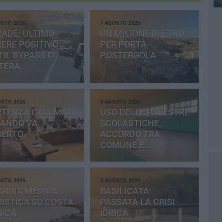
OSTO 2026
7 AGOSTO 2026
ADE: ULTIMO
UN MILIONE DI EURO
ERE POSITIVO
PER PORTA
 IL BYPASS DI
POSTERGOLA
TERA
OSTO 2026
5 AGOSTO 2026
RTENZA CALLMAT,
USO DELLE PALESTRE
BANDO VA
SCOLASTICHE,
SERTO
ACCORDO TRA
COMUNE E
PROVINCIA
OSTO 2026
3 AGOSTO 2026
ARDIA MEDICA
BASILICATA:
ISTICA SU COSTA
PASSATA LA CRISI
NICA
IDRICA