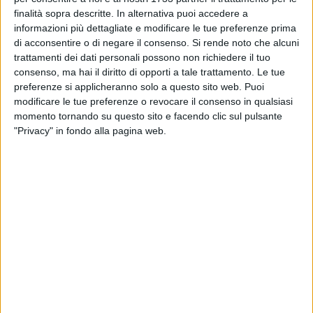
finalità sopra descritte. In alternativa puoi accedere a
informazioni più dettagliate e modificare le tue preferenze prima
Secondo quanto si è appreso, si fermeranno le attività a
di acconsentire o di negare il consenso.
Si rende noto che alcuni
Jesce 2 a Santeramo e ci sarà il fermo temporaneo per
trattamenti dei dati personali possono non richiedere il tuo
Altamura-Graviscella e per l'altro stabilimento di Santeramo.
consenso, ma hai il diritto di opporti a tale trattamento. Le tue
A Matera l'attività andrà avanti.
preferenze si applicheranno solo a questo sito web. Puoi
modificare le tue preferenze o revocare il consenso in qualsiasi
"Con il tavolo di oggi compiamo un primo passo concreto
momento tornando su questo sito e facendo clic sul pulsante
per accompagnare Natuzzi nella composizione negoziata
"Privacy" in fondo alla pagina web.
della crisi, con il pieno sostegno delle istituzioni. Occorre
costruire rapidamente un'intesa tra tutte le parti e utilizzare
al meglio l'anno previsto dalla procedura per affrontare
criticità che non nascono oggi, ma si trascinano da quasi
vent'anni", ha dichiarato il ministro delle Imprese e del Made
in Italy, sen. Adolfo Urso. "Il nostro obiettivo è chiaro:
restituire sostenibilità e prospettive di sviluppo a
un'eccellenza del Made in Italy e a un presidio produttivo
fondamentale per Puglia e Basilicata. Nelle prossime
settimane lavoreremo alla sottoscrizione di un protocollo