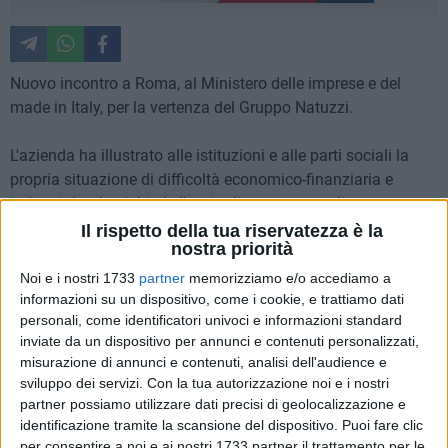
Nuovo incontro a Roma, al Ministero delle imprese e del
made in Italy, per la vertenza del Gruppo Natuzzi.
L'azienda ha illustrato alle istituzioni e alle parti sociali la
propria situazione di difficoltà economico-finanziaria e
industriale, che richiede l'avvio di un percorso di
riorganizzazione. In questo quadro, la società ha
Il rispetto della tua riservatezza è la
nostra priorità
comunicato l'accesso alla procedura di composizione
negoziata della crisi, che consentirà, nell'arco di un anno, di
Noi e i nostri 1733
partner
memorizziamo e/o accediamo a
gestire il processo di risanamento con l'obiettivo di tutelare
informazioni su un dispositivo, come i cookie, e trattiamo dati
personali, come identificatori univoci e informazioni standard
la continuità aziendale, ripristinare gradualmente l'equilibrio
inviate da un dispositivo per annunci e contenuti personalizzati,
economico-finanziario e creare le condizioni per il rilancio
misurazione di annunci e contenuti, analisi dell'audience e
dell'impresa. La procedura sarà seguita da un esperto
sviluppo dei servizi.
Con la tua autorizzazione noi e i nostri
indipendente, incaricato di favorire il confronto tra l'azienda
partner possiamo utilizzare dati precisi di geolocalizzazione e
e i soggetti coinvolti e di monitorare l'attuazione del
identificazione tramite la scansione del dispositivo. Puoi fare clic
percorso.
per consentire a noi e ai nostri 1733 partner il trattamento per le