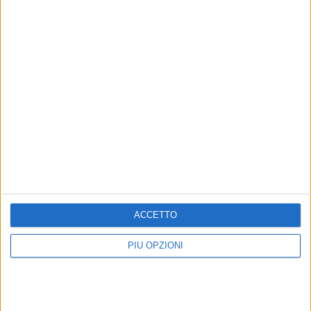
Altri contenuti a tema
Vertenza Callmat, il bando
Vertenza Callmat: incontro
va deserto
rinviato
Aumenta la preoccupazione per il
A Roma il 5 agosto
futuro dei lavoratori
ACCETTO
PIÙ OPZIONI