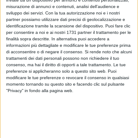
inviate da un dispositivo per annunci e contenuti personalizzati,
misurazione di annunci e contenuti, analisi dell'audience e
ALTRI VIDEO PUBBLICATI DI RECENTE
sviluppo dei servizi.
Con la tua autorizzazione noi e i nostri
partner possiamo utilizzare dati precisi di geolocalizzazione e
identificazione tramite la scansione del dispositivo. Puoi fare clic
per consentire a noi e ai nostri 1731 partner il trattamento per le
finalità sopra descritte. In alternativa puoi accedere a
informazioni più dettagliate e modificare le tue preferenze prima
di acconsentire o di negare il consenso.
Si rende noto che alcuni
trattamenti dei dati personali possono non richiedere il tuo
SOCIAL VIDEO
6 MINUTI
SOCIAL VIDEO
5 MINUTI
consenso, ma hai il diritto di opporti a tale trattamento. Le tue
Tg E20: Uno sguardo alle
Tg E20: Uno sguardo alle
preferenze si applicheranno solo a questo sito web. Puoi
iniziative del territorio in
iniziative del territorio in
modificare le tue preferenze o revocare il consenso in qualsiasi
programma in Puglia e Basilicata
programma in Puglia e Basilicata
momento tornando su questo sito e facendo clic sul pulsante
dal 23 al 29 luglio
dal 10 al 13 luglio
"Privacy" in fondo alla pagina web.
SOCIAL VIDEO
6 MINUTI
SOCIAL VIDEO
4 MINUTI
Tg E20: Uno sguardo alle
"Avvicinarsi alla fede a ogni età."