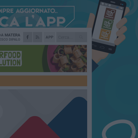
 DA
MATERA
APP
ESCO DIPALO