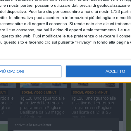
i e i nostri partner possiamo utilizzare dati precisi di geolocalizzazione 
del dispositivo. Puoi fare clic per consentire a noi e ai nostri 1733 partn
critte. In alternativa puoi accedere a informazioni più dettagliate e modif
acconsentire o di negare il consenso.
Si rende noto che alcuni trattamen
NUTI
SOCIAL VIDEO
7 MINUTI
SOCIAL VIDEO
4 MINUTI
e il tuo consenso, ma hai il diritto di opporti a tale trattamento. Le tue
focus
Tg E20: Uno sguardo alle
Testimoni di Geova, “Felici
 questo sito web. Puoi modificare le tue preferenze o revocare il conse
tuzzi
iniziative del territorio in
per sempre”
programma in Puglia e
questo sito e facendo clic sul pulsante "Privacy" in fondo alla pagina
Basilicata dal 18 al 21
giugno
PIÙ OPZIONI
ACCETTO
NUTI
SOCIAL VIDEO
6 MINUTI
SOCIAL VIDEO
6 MINUTI
rdo alle
Tg E20: Uno sguardo alle
Tg E20: Uno sguardo alle
torio in
iniziative del territorio in
iniziative del territorio in
glia e
programma in Puglia e
programma in Puglia e
l 8
Basilicata dal 28 maggio
Basilicata dal 21 al 25
al 02 giugno
maggio
Iscriviti alla Newsletter