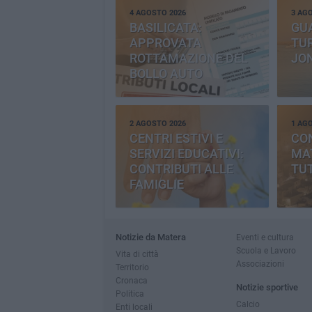
4 AGOSTO 2026
3 AG
BASILICATA:
GU
APPROVATA
TUR
ROTTAMAZIONE DEL
JO
BOLLO AUTO
2 AGOSTO 2026
1 AG
CENTRI ESTIVI E
CO
SERVIZI EDUCATIVI:
MAT
CONTRIBUTI ALLE
TUT
FAMIGLIE
Notizie da Matera
Eventi e cultura
Scuola e Lavoro
Vita di città
Associazioni
Territorio
Cronaca
Notizie sportive
Politica
Calcio
Enti locali