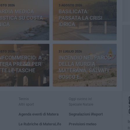
OSTO 2026
3 AGOSTO 2026
ARDIA MEDICA
BASILICATA:
ISTICA SU COSTA
PASSATA LA CRISI
NICA
IDRICA
OSTO 2026
31 LUGLIO 2026
NFCOMMERCIO: A
INCENDIO NEL PARCO
ERA PREZZI PER
DELLA MURGIA
TE LE TASCHE
MATERANA, SALVATI
BOSCO E
CEMENTERIA
Tennis
Oggi cucino io!
Altri sport
Speciale Natale
Agenda eventi di Matera
Segnalazioni iReport
I
Le Rubriche di MateraLife
Previsioni meteo
R