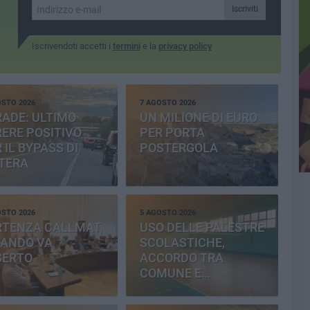
Iscriviti
Iscrivendoti accetti i
termini
e la
privacy policy
OSTO 2026
7 AGOSTO 2026
ADE: ULTIMO
UN MILIONE DI EURO
ERE POSITIVO
PER PORTA
 IL BYPASS DI
POSTERGOLA
TERA
OSTO 2026
5 AGOSTO 2026
RTENZA CALLMAT,
USO DELLE PALESTRE
BANDO VA
SCOLASTICHE,
SERTO
ACCORDO TRA
COMUNE E
PROVINCIA