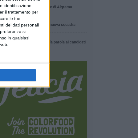
4 MINUTI
e identificazione
Presentazione ufficiale di Algrama
er il trattamento per
icare le tue
3 MINUTI
La Bawer presenta la nuova squadra
ti dei dati personali
 preferenze si
4 MINUTI
nso in qualsiasi
Amministrative 2015, la parola ai candidati
 web.
alla carica di sindaco