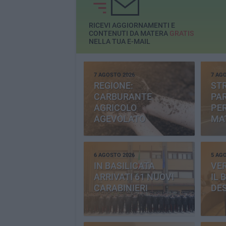
RICEVI AGGIORNAMENTI E
CONTENUTI DA MATERA
GRATIS
NELLA TUA E-MAIL
7 AGOSTO 2026
7 AG
REGIONE:
STR
CARBURANTE
PAR
AGRICOLO
PER
AGEVOLATO
MA
6 AGOSTO 2026
5 AG
IN BASILICATA
VE
ARRIVATI 61 NUOVI
IL 
CARABINIERI
DE