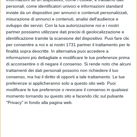
ALTRI VIDEO PUBBLICATI DI RECENTE
personali, come identificatori univoci e informazioni standard
inviate da un dispositivo per annunci e contenuti personalizzati,
misurazione di annunci e contenuti, analisi dell'audience e
sviluppo dei servizi.
Con la tua autorizzazione noi e i nostri
partner possiamo utilizzare dati precisi di geolocalizzazione e
identificazione tramite la scansione del dispositivo. Puoi fare clic
per consentire a noi e ai nostri 1731 partner il trattamento per le
finalità sopra descritte. In alternativa puoi accedere a
SOCIAL VIDEO
6 MINUTI
SOCIAL VIDEO
5 MINUTI
informazioni più dettagliate e modificare le tue preferenze prima
Tg E20: Uno sguardo alle
Tg E20: Uno sguardo alle
di acconsentire o di negare il consenso.
Si rende noto che alcuni
iniziative del territorio in
iniziative del territorio in
trattamenti dei dati personali possono non richiedere il tuo
programma in Puglia e Basilicata
programma in Puglia e Basilicata
consenso, ma hai il diritto di opporti a tale trattamento. Le tue
dal 23 al 29 luglio
dal 10 al 13 luglio
preferenze si applicheranno solo a questo sito web. Puoi
modificare le tue preferenze o revocare il consenso in qualsiasi
momento tornando su questo sito e facendo clic sul pulsante
"Privacy" in fondo alla pagina web.
SOCIAL VIDEO
6 MINUTI
SOCIAL VIDEO
4 MINUTI
Tg E20: Uno sguardo alle
"Avvicinarsi alla fede a ogni età."
iniziative del territorio in
Al congresso dei Testimoni di