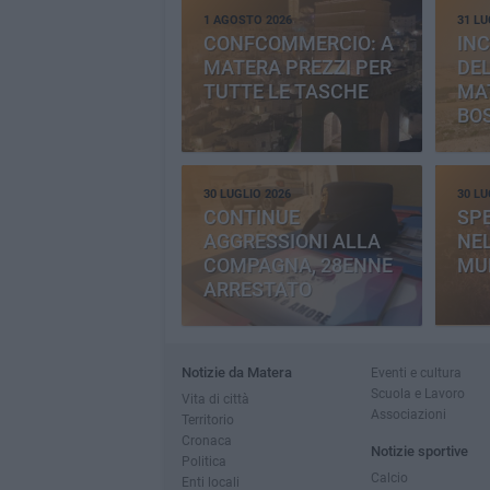
1 AGOSTO 2026
31 LU
CONFCOMMERCIO: A
INC
MATERA PREZZI PER
DE
TUTTE LE TASCHE
MA
BO
CE
30 LUGLIO 2026
30 LU
CONTINUE
SP
AGGRESSIONI ALLA
NEL
COMPAGNA, 28ENNE
MU
ARRESTATO
Notizie da Matera
Eventi e cultura
Scuola e Lavoro
Vita di città
Associazioni
Territorio
Cronaca
Notizie sportive
Politica
Calcio
Enti locali