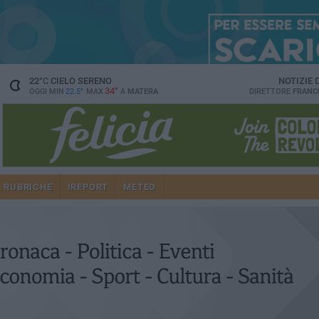
22
°C
CIELO SERENO
NOTIZIE
34°
OGGI MIN
22.5°
MAX
A
MATERA
DIRETTORE
FRANC
RUBRICHE
IREPORT
METEO