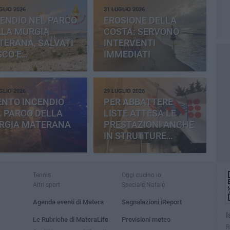
GLIO 2026
31 LUGLIO 2026
ENDIO NEL PARCO
EROSIONE DELLA
LLA MURGIA
COSTA: SERVONO
TERANA, SALVATI
INTERVENTI
SCO E
IMMEDIATI
MENTERIA
GLIO 2026
29 LUGLIO 2026
ENTO INCENDIO
PER ABBATTERE
 PARCO DELLA
LISTE ATTESA LE
RGIA MATERANA
PRESTAZIONI ANCHE
IN STRUTTURE
PRIVATE
Tennis
Oggi cucino io!
Altri sport
Speciale Natale
Agenda eventi di Matera
Segnalazioni iReport
I
Le Rubriche di MateraLife
Previsioni meteo
R