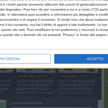
i e i nostri partner possiamo utilizzare dati precisi di geolocalizzazione 
del dispositivo. Puoi fare clic per consentire a noi e ai nostri 1731 partn
critte. In alternativa puoi accedere a informazioni più dettagliate e modif
acconsentire o di negare il consenso.
Si rende noto che alcuni trattamen
NUTI
SOCIAL VIDEO
7 MINUTI
SOCIAL VIDEO
4 MINUTI
e il tuo consenso, ma hai il diritto di opporti a tale trattamento. Le tue
focus
Tg E20: Uno sguardo alle
Testimoni di Geova, “Felici
 questo sito web. Puoi modificare le tue preferenze o revocare il conse
tuzzi
iniziative del territorio in
per sempre”
programma in Puglia e
questo sito e facendo clic sul pulsante "Privacy" in fondo alla pagina
Basilicata dal 18 al 21
giugno
PIÙ OPZIONI
ACCETTO
NUTI
SOCIAL VIDEO
6 MINUTI
SOCIAL VIDEO
6 MINUTI
rdo alle
Tg E20: Uno sguardo alle
Tg E20: Uno sguardo alle
torio in
iniziative del territorio in
iniziative del territorio in
glia e
programma in Puglia e
programma in Puglia e
l 8
Basilicata dal 28 maggio
Basilicata dal 21 al 25
al 02 giugno
maggio
Iscriviti alla Newsletter