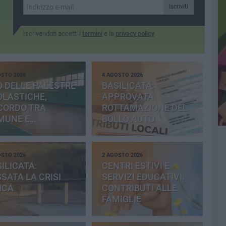
Iscriviti
Iscrivendoti accetti i
termini
e la
privacy policy
OSTO 2026
4 AGOSTO 2026
 DELLE PALESTRE
BASILICATA:
OLASTICHE,
APPROVATA
CORDO TRA
ROTTAMAZIONE DEL
MUNE E
BOLLO AUTO
OVINCIA
OSTO 2026
2 AGOSTO 2026
ILICATA:
CENTRI ESTIVI E
SATA LA CRISI
SERVIZI EDUCATIVI:
ICA
CONTRIBUTI ALLE
FAMIGLIE