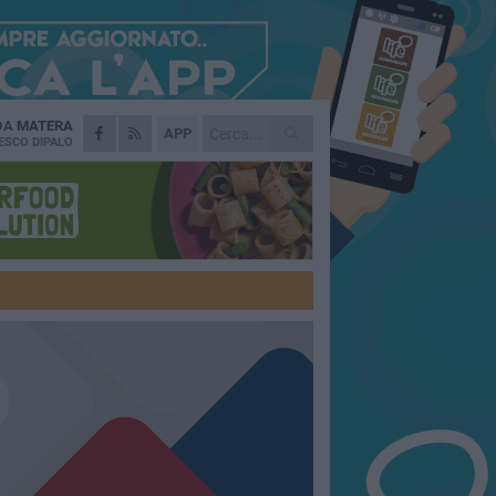
 DA
MATERA
APP
ESCO DIPALO