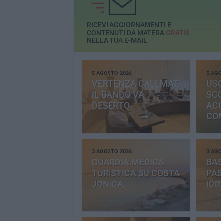
RICEVI AGGIORNAMENTI E
CONTENUTI DA MATERA
GRATIS
NELLA TUA E-MAIL
5 AGOSTO 2026
5 AG
VERTENZA CALLMAT,
USO
IL BANDO VA
SC
DESERTO
AC
CO
PR
3 AGOSTO 2026
3 AG
GUARDIA MEDICA
BAS
TURISTICA SU COSTA
PAS
JONICA
IDR