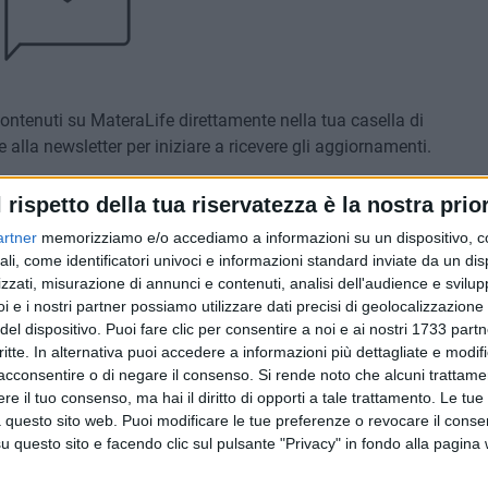
ontenuti su MateraLife direttamente nella tua casella di
e alla newsletter per iniziare a ricevere gli aggiornamenti.
l rispetto della tua riservatezza è la nostra prior
ter
artner
memorizziamo e/o accediamo a informazioni su un dispositivo, c
Iscriviti
ali, come identificatori univoci e informazioni standard inviate da un di
zzati, misurazione di annunci e contenuti, analisi dell'audience e svilupp
termini
e la
privacy policy
i e i nostri partner possiamo utilizzare dati precisi di geolocalizzazione 
del dispositivo. Puoi fare clic per consentire a noi e ai nostri 1733 partn
critte. In alternativa puoi accedere a informazioni più dettagliate e modif
acconsentire o di negare il consenso.
Si rende noto che alcuni trattamen
e il tuo consenso, ma hai il diritto di opporti a tale trattamento. Le tue
E AGGIORNAMENTI RECENTI
 questo sito web. Puoi modificare le tue preferenze o revocare il conse
questo sito e facendo clic sul pulsante "Privacy" in fondo alla pagina
7 AGOSTO 2026
itivo
Un milione di euro per Porta