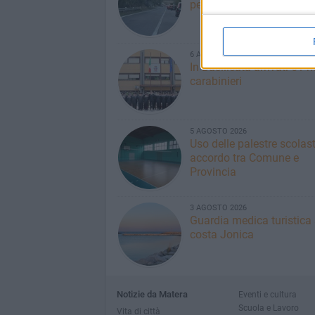
per il bypass di Matera
6 AGOSTO 2026
In Basilicata arrivati 61 
carabinieri
5 AGOSTO 2026
Uso delle palestre scolast
accordo tra Comune e
Provincia
3 AGOSTO 2026
Guardia medica turistica
costa Jonica
Notizie da Matera
Eventi e cultura
Scuola e Lavoro
Vita di città