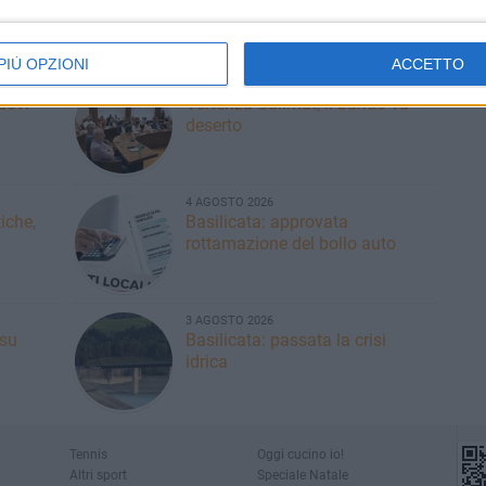
Postergola
PIÙ OPZIONI
ACCETTO
5 AGOSTO 2026
nuovi
Vertenza Callmat, il bando va
deserto
4 AGOSTO 2026
iche,
Basilicata: approvata
rottamazione del bollo auto
3 AGOSTO 2026
 su
Basilicata: passata la crisi
idrica
Tennis
Oggi cucino io!
Altri sport
Speciale Natale