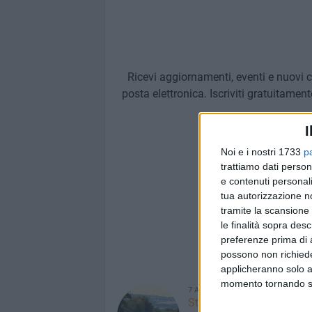
Ricevi aggiornamenti, eventi e nuovi c
posta elettronica. Iscriviti gratuitament
I
Iscriviti alla Newslet
Noi e i nostri 1733
p
trattiamo dati person
e contenuti personali
Iscrivendoti accetti i
tua autorizzazione no
tramite la scansione 
le finalità sopra des
preferenze prima di 
possono non richieder
NOTIZIE 
applicheranno solo a
momento tornando su 
7 AGOSTO 2026
Strade: ultimo parere pos