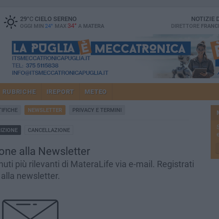
29
°C
CIELO SERENO
NOTIZIE
34°
OGGI MIN
24°
MAX
A
MATERA
DIRETTORE
FRANC
RUBRICHE
IREPORT
METEO
IFICHE
NEWSLETTER
PRIVACY E TERMINI
RIZIONE
CANCELLAZIONE
e
ione alla Newsletter
ti più rilevanti di MateraLife via e-mail. Registrati
alla newsletter.