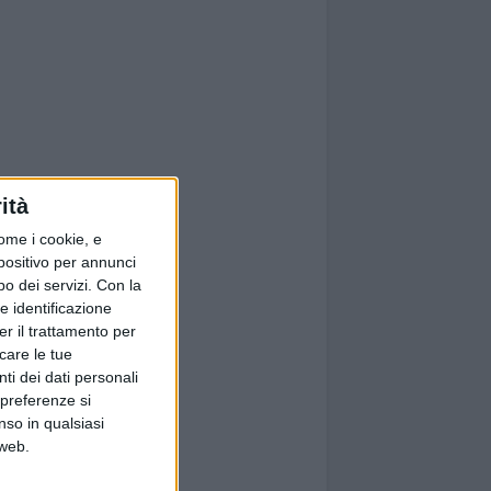
ità
ome i cookie, e
spositivo per annunci
o dei servizi.
Con la
e identificazione
er il trattamento per
icare le tue
ti dei dati personali
 preferenze si
nso in qualsiasi
 web.