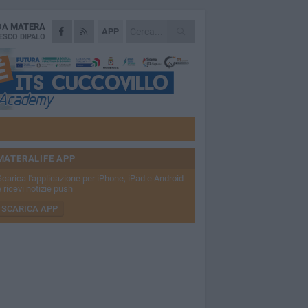
 DA
MATERA
APP
ESCO DIPALO
MATERALIFE APP
Scarica l'applicazione per iPhone, iPad e Android
 ricevi notizie push
SCARICA APP