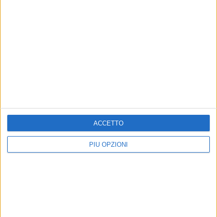
MATERA - 20 MAGGIO 2015
Comunali 2015, nominati gli assessori 5 stelle
Precedente
1
2
...
46
47
48
49
50
...
Successiva
ACCETTO
PIÙ OPZIONI