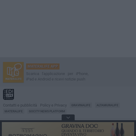
MATERALIFE APP
Scarica l'applicazione per iPhone,
iPad e Android e ricevi notizie push
Contatti e pubblicità
Policy e Privacy
GRAVINALIFE
ALTAMURALIFE
MATERALIFE
GOCITY NEWS PLATFORM
Notizie da
Matera
Direttore
Francesco Dipalo
© 2001-2026 Edilife. Tutti i diritti riservati. Nessuna parte di questo sito può
essere riprodotta senza il permesso scritto dell'editore. Tecnologia: GoCity