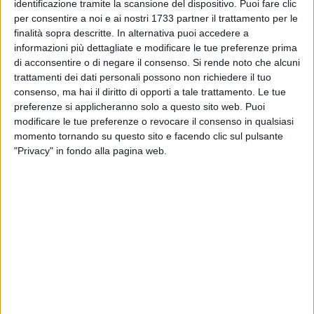
MATERA - 14 GIUGNO 2015
identificazione tramite la scansione del dispositivo. Puoi fare clic
​Si torna al voto, è il giorno del ballottaggio
per consentire a noi e ai nostri 1733 partner il trattamento per le
finalità sopra descritte. In alternativa puoi accedere a
informazioni più dettagliate e modificare le tue preferenze prima
di acconsentire o di negare il consenso.
Si rende noto che alcuni
MATERA - 9 GIUGNO 2015
trattamenti dei dati personali possono non richiedere il tuo
Amministrative, il bilancio del candidato
consenso, ma hai il diritto di opporti a tale trattamento. Le tue
sindaco Cappiello
preferenze si applicheranno solo a questo sito web. Puoi
modificare le tue preferenze o revocare il consenso in qualsiasi
MATERA - 8 GIUGNO 2015
momento tornando su questo sito e facendo clic sul pulsante
Ballottaggio, siglato l’apparentamento
"Privacy" in fondo alla pagina web.
Tortorelli - De Ruggieri
MATERA - 7 GIUGNO 2015
Matera verso il ballottaggio, la sfida Adduce –
De Ruggieri si infiamma
MATERA - 2 GIUGNO 2015
Amministrative, al ballottaggio duello Adduce -
De Ruggieri