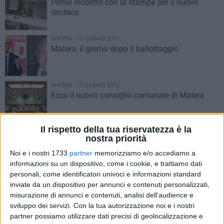
Primo incontro con la stampa per il nuovo
sindaco
MATERA - 15 GIUGNO 2015
Matera, il giorno dopo il ballottaggio
MATERA - 15 GIUGNO 2015
Ecco il nuovo consiglio comunale di Matera
Il rispetto della tua riservatezza è la
MATERA - 15 GIUGNO 2015
nostra priorità
Raffaello Giulio De Ruggieri è il sindaco di
Matera
Noi e i nostri 1733
partner
memorizziamo e/o accediamo a
informazioni su un dispositivo, come i cookie, e trattiamo dati
personali, come identificatori univoci e informazioni standard
MATERA - 15 GIUGNO 2015
inviate da un dispositivo per annunci e contenuti personalizzati,
Raffaello De Ruggieri sindaco di Matera.
misurazione di annunci e contenuti, analisi dell'audience e
sviluppo dei servizi.
Con la tua autorizzazione noi e i nostri
partner possiamo utilizzare dati precisi di geolocalizzazione e