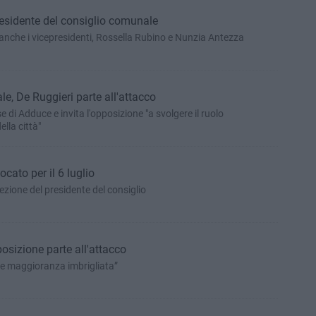
presidente del consiglio comunale
 anche i vicepresidenti, Rossella Rubino e Nunzia Antezza
e, De Ruggieri parte all'attacco
e di Adduce e invita l'opposizione "a svolgere il ruolo
ella città"
ato per il 6 luglio
ezione del presidente del consiglio
osizione parte all'attacco
e maggioranza imbrigliata”