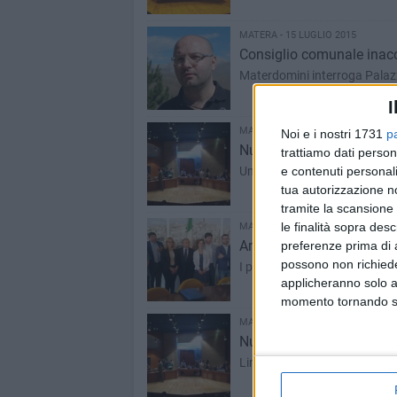
MATERA - 15 LUGLIO 2015
Consiglio comunale inacce
Materdomini interroga Palazz
I
MATERA - 14 LUGLIO 2015
Noi e i nostri 1731
p
Nuova giunta, le reazioni 
trattiamo dati person
Unanime il parere negativo de
e contenuti personali
tua autorizzazione no
tramite la scansione 
le finalità sopra des
MATERA - 13 LUGLIO 2015
Amministrazione De Ruggi
preferenze prima di 
possono non richieder
I profili della nuova giunta co
applicheranno solo a
momento tornando su 
MATERA - 13 LUGLIO 2015
Nuovo consiglio comunale
Linee programmatiche e giun