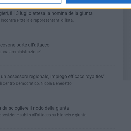
ri, il 13 luglio attesa la nomina della giunta
ncontra Pittella e rappresentanti di lista.
acovone parte all’attacco
buona amministrazione”
un assessore regionale, impiego efficace royalties”
di Centro Democratico, Nicola Benedetto
 da sciogliere il nodo della giunta
pposizione subito all’attacco su bilancio e giunta.