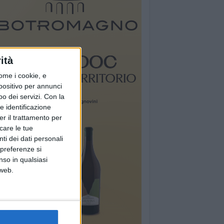
ità
ome i cookie, e
spositivo per annunci
o dei servizi.
Con la
e identificazione
er il trattamento per
icare le tue
ti dei dati personali
 preferenze si
nso in qualsiasi
 web.