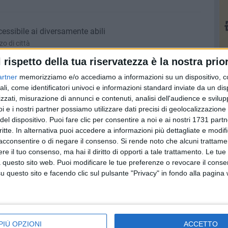
ssibile ai diversamente abili
o di città
l rispetto della tua riservatezza è la nostra prior
artner
memorizziamo e/o accediamo a informazioni su un dispositivo, c
della politica lucana
ali, come identificatori univoci e informazioni standard inviate da un di
l centro-sinistra. Centro-destra diviso.
zzati, misurazione di annunci e contenuti, analisi dell'audience e svilupp
i e i nostri partner possiamo utilizzare dati precisi di geolocalizzazione 
del dispositivo. Puoi fare clic per consentire a noi e ai nostri 1731 partn
critte. In alternativa puoi accedere a informazioni più dettagliate e modif
eri, ecco i nuovi assessori
acconsentire o di negare il consenso.
Si rende noto che alcuni trattamen
e il tuo consenso, ma hai il diritto di opporti a tale trattamento. Le tue
n le relative deleghe
 questo sito web. Puoi modificare le tue preferenze o revocare il conse
questo sito e facendo clic sul pulsante "Privacy" in fondo alla pagina
 convocato il 18 luglio
ta saranno presentati ufficialmente
PIÙ OPZIONI
ACCETTO