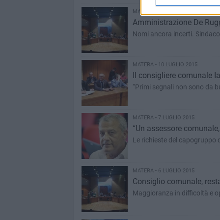
MATERA - 11 LUGLIO 2015
Amministrazione De Ruggie
Nomi ancora incerti. Sindaco i
MATERA - 10 LUGLIO 2015
Il consigliere comunale I
“Primi segnali non sono da 
MATERA - 7 LUGLIO 2015
“Un assessore comunale, 
Le richieste del capogruppo 
MATERA - 6 LUGLIO 2015
Consiglio comunale, resta
Maggioranza in difficoltà e o