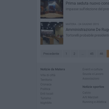
Prima seduta nuovo cons
Impasse sull’elezione del pre
MATERA - 24 GIUGNO 2015
Amministrazione De Ruggie
Tortorelli probabile presidente
Precedente
1
2
...
45
46
Notizie da Matera
Eventi e cultura
Scuola e Lavoro
Vita di città
Associazioni
Territorio
Cronaca
Notizie sportive
Politica
Calcio
Enti locali
Arti Marziali
Turismo
Running e Atletica
Nightlife