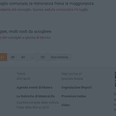
iglio comunale, la minoranza frena la maggioranza
sidente del consiglio. Nuova seduta convocata il 6 luglio.
ri, molti nodi da sciogliere
 del consiglio e giunta di tecnici
47
48
49
...
59
Successiva
Tennis
Oggi cucino io!
Altri sport
Speciale Natale
Agenda eventi di Matera
Segnalazioni iReport
I
Le Rubriche di MateraLife
Previsioni meteo
R
Capitale europea della cultura
M
Video
Festa della Bruna 2016
t