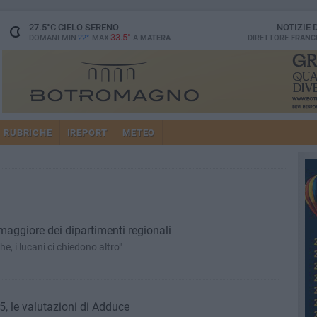
27.5
°C
CIELO SERENO
NOTIZIE
33.5°
DOMANI MIN
22°
MAX
A
MATERA
DIRETTORE
FRANC
RUBRICHE
IREPORT
METEO
 maggiore dei dipartimenti regionali
, i lucani ci chiedono altro"
5, le valutazioni di Adduce