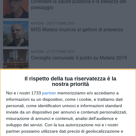
Difendere la salute pubblica e la bellezza del
paesaggio
MATERA - 28 OTTOBRE 2015
M5S Matera rinuncia ai gettoni di presenza
MATERA - 27 OTTOBRE 2015
Consiglio comunale: il punto su Matera 2019
Il rispetto della tua riservatezza è la
MATERA - 24 OTTOBRE 2015
nostra priorità
Consiglio comunale, il sindaco annuncia
progetto di mobilità sostenibile
Noi e i nostri 1733
partner
memorizziamo e/o accediamo a
informazioni su un dispositivo, come i cookie, e trattiamo dati
personali, come identificatori univoci e informazioni standard
MATERA - 24 OTTOBRE 2015
inviate da un dispositivo per annunci e contenuti personalizzati,
Di Maggio al Senato: “Strana condanna per
misurazione di annunci e contenuti, analisi dell'audience e
Colella”
sviluppo dei servizi.
Con la tua autorizzazione noi e i nostri
partner possiamo utilizzare dati precisi di geolocalizzazione e