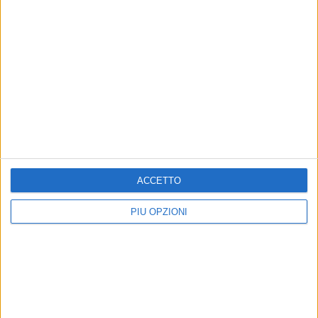
MATERA - 27 AGOSTO 2015
Bilancio 2015, il centro-sinistra propone un
emendamento
Precedente
1
2
...
44
45
46
47
48
...
Successiva
ACCETTO
PIÙ OPZIONI