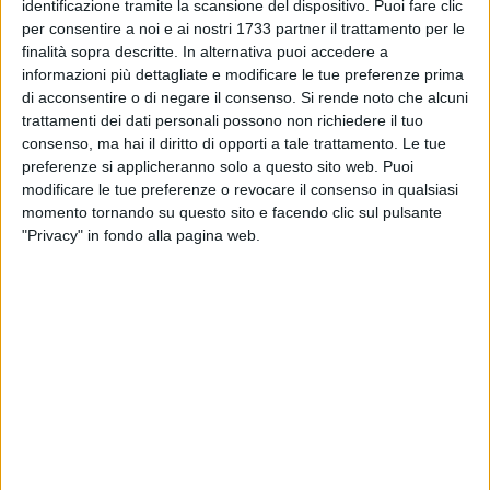
MATERA - 22 OTTOBRE 2015
identificazione tramite la scansione del dispositivo. Puoi fare clic
Convocato consiglio comunale per il 23
per consentire a noi e ai nostri 1733 partner il trattamento per le
Ottobre
finalità sopra descritte. In alternativa puoi accedere a
informazioni più dettagliate e modificare le tue preferenze prima
di acconsentire o di negare il consenso.
Si rende noto che alcuni
MATERA - 18 OTTOBRE 2015
trattamenti dei dati personali possono non richiedere il tuo
La Puglia continuerà a collaborare con Matera
consenso, ma hai il diritto di opporti a tale trattamento. Le tue
2019
preferenze si applicheranno solo a questo sito web. Puoi
modificare le tue preferenze o revocare il consenso in qualsiasi
MATERA - 17 OTTOBRE 2015
momento tornando su questo sito e facendo clic sul pulsante
Matera 2019, consiglio comunale aperto a un
"Privacy" in fondo alla pagina web.
anno dalla vittoria
MATERA - 17 OTTOBRE 2015
Paolo Verri resta a Matera 2019
MATERA - 17 OTTOBRE 2015
L'onorevole Latronico chiede proroga di Tasi e
Tari