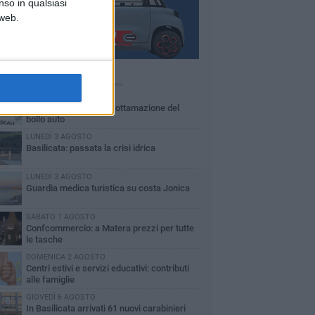
nso in qualsiasi
 web.
Ù LETTI QUESTA SETTIMANA
MARTEDÌ 4 AGOSTO
Basilicata: approvata rottamazione del
bollo auto
LUNEDÌ 3 AGOSTO
Basilicata: passata la crisi idrica
LUNEDÌ 3 AGOSTO
Guardia medica turistica su costa Jonica
SABATO 1 AGOSTO
Confcommercio: a Matera prezzi per tutte
le tasche
DOMENICA 2 AGOSTO
Centri estivi e servizi educativi: contributi
alle famiglie
GIOVEDÌ 6 AGOSTO
In Basilicata arrivati 61 nuovi carabinieri