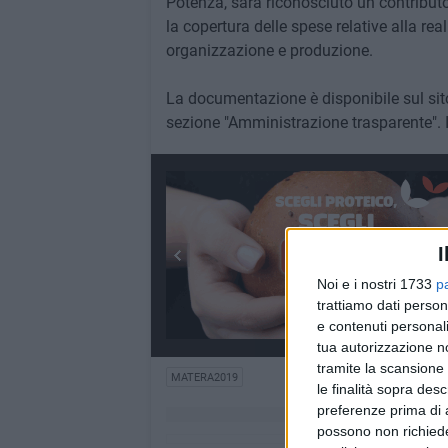
Potenza, sarà riconosciuto un contribu
la copertura delle spese relative alla re
organizzazione e produzione.
La documentazione è disponibile sul sit
sezione "Amministrazione trasparente". 
I
Noi e i nostri 1733
p
trattiamo dati person
e contenuti personali
tua autorizzazione no
tramite la scansione 
MATERA2019
le finalità sopra des
preferenze prima di 
possono non richieder