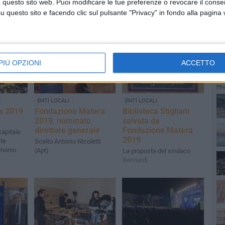
 questo sito web. Puoi modificare le tue preferenze o revocare il conse
questo sito e facendo clic sul pulsante "Privacy" in fondo alla pagina
PI
PIÙ OPZIONI
ACCETTO
ENTI LOCALI
ENTI LOCALI
ra 2019
Fondazione Matera
Biblioteca Stigliani
2019, nominato
salvata da
direttore generale
Fondazione Matera
capitale
2019
ate
Scelto Antonio Nicoletti
imonio
(Apt)
La proposta del sindaco
Bennardi