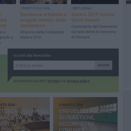
EVENTI E CULTURA
ENTI LOCALI
a
Residenze artistiche e
Matera 2019 ricorda
drà
progetti creativi, tante
David Sassoli
anni
candidature
Il presidente del Parlamento
europeo tenne la cerimonia
ne e
All'avviso della Fondazione
di chiusura
pronto a
Matera 2019
a
Iscriviti alla Newsletter
Iscriviti
Iscrivendoti accetti i
termini
e la
privacy policy
OSTO 2026
5 AGOSTO 2026
RTENZA CALLMAT,
USO DELLE PALESTRE
BANDO VA
SCOLASTICHE,
SERTO
ACCORDO TRA
COMUNE E