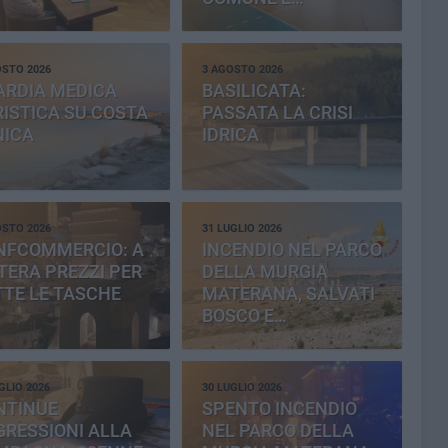
PROVINCIA
OSTO 2026
3 AGOSTO 2026
ARDIA MEDICA
BASILICATA:
ISTICA SU COSTA
PASSATA LA CRISI
NICA
IDRICA
OSTO 2026
31 LUGLIO 2026
NFCOMMERCIO: A
INCENDIO NEL PARCO
ERA PREZZI PER
DELLA MURGIA
TE LE TASCHE
MATERANA, SALVATI
BOSCO E
CEMENTERIA
GLIO 2026
30 LUGLIO 2026
NTINUE
SPENTO INCENDIO
RESSIONI ALLA
NEL PARCO DELLA