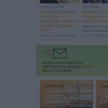
EVENTI E CULTURA
ENTI LOCALI
Spettacolo Tableaux
Matera2019: l
Vivants da
Fondazione an
Caravaggio, chiamata
avanti per 10 
pubblica da Matera
Sintonia tra Comu
2019
Regione. Bennardi 
lasciare presidenz
Evento previsto nell’ambito
della Festa della Bruna
RICEVI AGGIORNAMENTI E
CONTENUTI DA MATERA
GRATIS
NELLA TUA E-MAIL
6 AGOSTO 2026
5 AG
IN BASILICATA
VE
ARRIVATI 61 NUOVI
IL 
CARABINIERI
DE