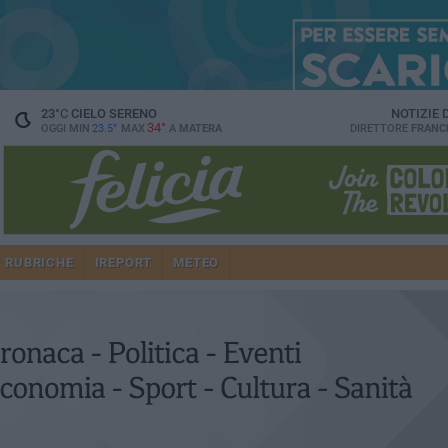
23
°C
CIELO SERENO
NOTIZIE
34°
OGGI MIN
23.5°
MAX
A
MATERA
DIRETTORE
FRANC
RUBRICHE
IREPORT
METEO