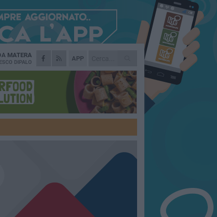
 DA
MATERA
APP
ESCO DIPALO