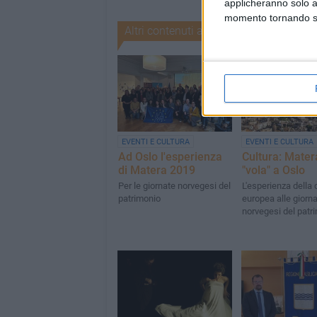
applicheranno solo a
momento tornando su 
Altri contenuti a tema
EVENTI E CULTURA
EVENTI E CULTURA
Ad Oslo l'esperienza
Cultura: Mate
di Matera 2019
"vola" a Oslo
Per le giornate norvegesi del
L'esperienza della 
patrimonio
europea alle giorn
norvegesi del patr