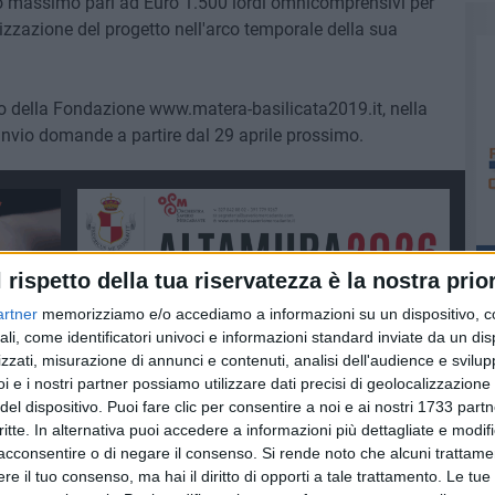
to massimo pari ad Euro 1.500 lordi omnicomprensivi per
alizzazione del progetto nell'arco temporale della sua
o della Fondazione www.matera-basilicata2019.it, nella
Invio domande a partire dal 29 aprile prossimo.
l rispetto della tua riservatezza è la nostra prior
artner
memorizziamo e/o accediamo a informazioni su un dispositivo, c
ali, come identificatori univoci e informazioni standard inviate da un di
zzati, misurazione di annunci e contenuti, analisi dell'audience e svilupp
i e i nostri partner possiamo utilizzare dati precisi di geolocalizzazione 
del dispositivo. Puoi fare clic per consentire a noi e ai nostri 1733 partn
critte. In alternativa puoi accedere a informazioni più dettagliate e modif
acconsentire o di negare il consenso.
Si rende noto che alcuni trattamen
e il tuo consenso, ma hai il diritto di opporti a tale trattamento. Le tue