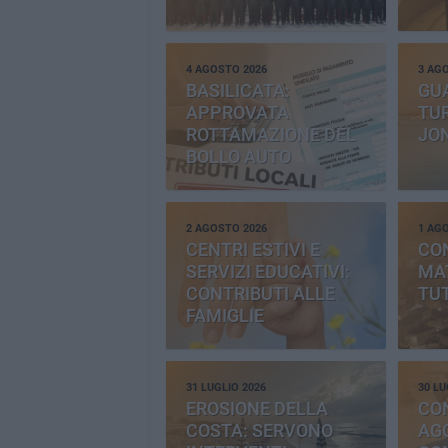
4 AGOSTO 2026
3 AG
BASILICATA:
GU
APPROVATA
TUR
ROTTAMAZIONE DEL
JO
BOLLO AUTO
2 AGOSTO 2026
1 AG
CENTRI ESTIVI E
CO
SERVIZI EDUCATIVI:
MAT
CONTRIBUTI ALLE
TUT
FAMIGLIE
31 LUGLIO 2026
30 LU
EROSIONE DELLA
CO
COSTA: SERVONO
AGG