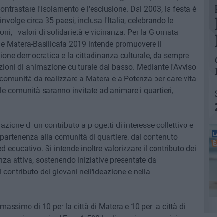
ntrastare l'isolamento e l'esclusione. Dal 2003, la festa è
volge circa 35 paesi, inclusa l'Italia, celebrando le
ioni, i valori di solidarietà e vicinanza. Per la Giornata
ne Matera-Basilicata 2019 intende promuovere il
zione democratica e la cittadinanza culturale, da sempre
azioni di animazione culturale dal basso. Mediante l'Avviso
 comunità da realizzare a Matera e a Potenza per dare vita
 le comunità saranno invitate ad animare i quartieri,
azione di un contributo a progetti di interesse collettivo e
i appartenenza alla comunità di quartiere, dal contenuto
ed educativo. Si intende inoltre valorizzare il contributo dei
anza attiva, sostenendo iniziative presentate da
 contributo dei giovani nell'ideazione e nella
massimo di 10 per la città di Matera e 10 per la città di