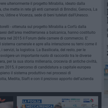
ere ulteriormente il progetto Mirabilia, ideato dalla
che mette in rete gli enti camerali di Brindisi, Genova, La
o, Udine e Vicenza, sede di beni tutelati dall'Unesco.
torelli - ottenuta sul progetto Mirabilia a Corfù dalla
esi dell'area mediterranea a balcanica, hanno costituito
era nel 2015 il Forum delle camere di commercio. E'
l sistema camerale e apre alla interazione su temi come il
i servizi, la logistica. La Basilicata, del resto, per le
 svolgere un importante ruolo di raccordo tra le diverse
a, per la sua storia millenaria, crocevia di antiche civiltà,
rum 2015, il percorso di candidatura a capitale europea
ppieno il sistema produttivo nei processi di
ilia, Medita, Siaft e con il prezioso apporto dell'azienda