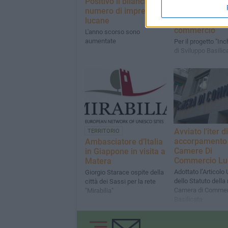
Positivo il bilancio sul
Innovazione
numero di imprese
finanziaria: c
lucane
in Camera di
commercio
L'anno scorso sono
aumentate
Per il progetto "Inc
di Sviluppo Basilic
Avviato l'iter di
TERRITORIO
accorpamento 
Ambasciatore d’Italia
Camere Di
in Giappone in visita a
Commercio Lu
Matera
Adottato l’Articolo
Giorgio Starace ospite della
dello Statuto della
città dei Sassi per la rete
Camera di Commerc
"Mirabilia"
Basilicata