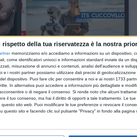
l rispetto della tua riservatezza è la nostra prior
MMERCIO
MACROREGIONE ADRIATICO-JONICA
PROGETTO MIRABILIA
artner
memorizziamo e/o accediamo a informazioni su un dispositivo, c
ali, come identificatori univoci e informazioni standard inviate da un di
zzati, misurazione di annunci e contenuti, analisi dell'audience e svilupp
i e i nostri partner possiamo utilizzare dati precisi di geolocalizzazione 
del dispositivo. Puoi fare clic per consentire a noi e ai nostri 1733 partn
critte. In alternativa puoi accedere a informazioni più dettagliate e modif
acconsentire o di negare il consenso.
Si rende noto che alcuni trattamen
e il tuo consenso, ma hai il diritto di opporti a tale trattamento. Le tue
 questo sito web. Puoi modificare le tue preferenze o revocare il conse
questo sito e facendo clic sul pulsante "Privacy" in fondo alla pagina
Punto impresa
TERRITORIO