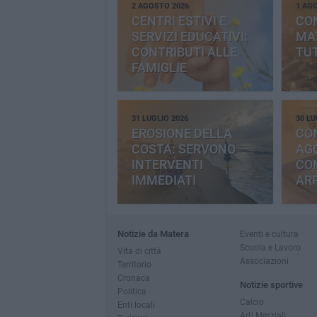
2 AGOSTO 2026
1 AG
CENTRI ESTIVI E
CO
SERVIZI EDUCATIVI:
MAT
CONTRIBUTI ALLE
TUT
FAMIGLIE
31 LUGLIO 2026
30 LU
EROSIONE DELLA
CO
COSTA: SERVONO
AGG
INTERVENTI
CO
IMMEDIATI
AR
Notizie da Matera
Eventi e cultura
Scuola e Lavoro
Vita di città
Associazioni
Territorio
Cronaca
Notizie sportive
Politica
Calcio
Enti locali
Arti Marziali