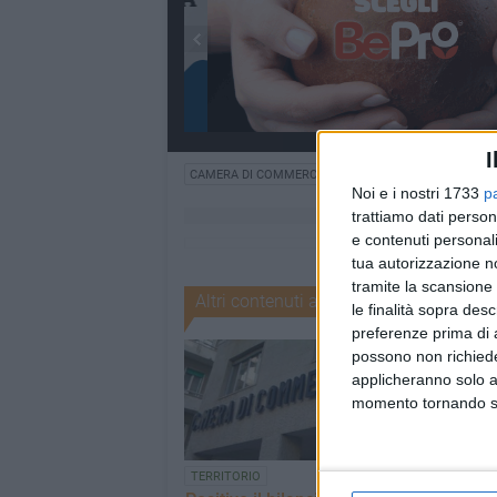
I
CAMERA DI COMMERCIO
FORUM 2015 CAMERE CO
Noi e i nostri 1733
p
trattiamo dati person
e contenuti personali
tua autorizzazione no
tramite la scansione 
Altri contenuti a tema
le finalità sopra des
preferenze prima di 
possono non richieder
applicheranno solo a
momento tornando su 
TERRITORIO
TERRITORIO