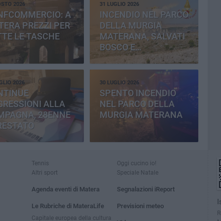
OSTO 2026
31 LUGLIO 2026
NFCOMMERCIO: A
INCENDIO NEL PARCO
ERA PREZZI PER
DELLA MURGIA
TE LE TASCHE
MATERANA, SALVATI
BOSCO E
CEMENTERIA
GLIO 2026
30 LUGLIO 2026
NTINUE
SPENTO INCENDIO
RESSIONI ALLA
NEL PARCO DELLA
MPAGNA, 28ENNE
MURGIA MATERANA
RESTATO
Tennis
Oggi cucino io!
Altri sport
Speciale Natale
Agenda eventi di Matera
Segnalazioni iReport
I
Le Rubriche di MateraLife
Previsioni meteo
R
Capitale europea della cultura