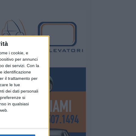
ità
ome i cookie, e
spositivo per annunci
o dei servizi.
Con la
e identificazione
er il trattamento per
icare le tue
ti dei dati personali
 preferenze si
nso in qualsiasi
 web.