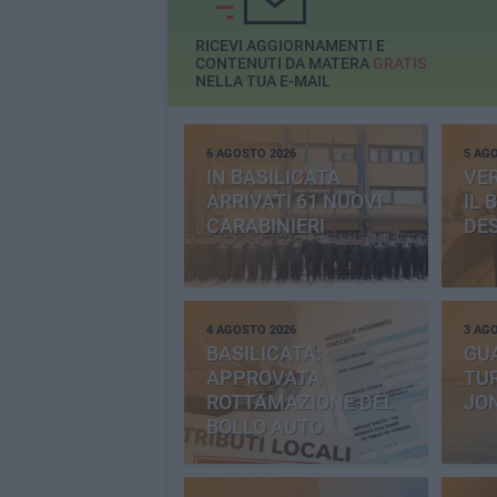
RICEVI AGGIORNAMENTI E
CONTENUTI DA MATERA
GRATIS
NELLA TUA E-MAIL
6 AGOSTO 2026
5 AG
IN BASILICATA
VE
ARRIVATI 61 NUOVI
IL 
CARABINIERI
DE
4 AGOSTO 2026
3 AG
BASILICATA:
GU
APPROVATA
TUR
ROTTAMAZIONE DEL
JO
BOLLO AUTO