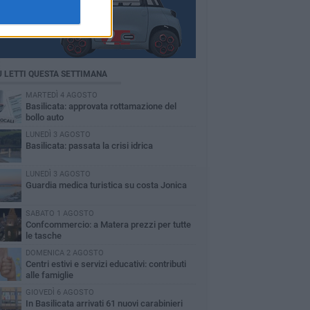
Ù LETTI QUESTA SETTIMANA
MARTEDÌ 4 AGOSTO
Basilicata: approvata rottamazione del
bollo auto
LUNEDÌ 3 AGOSTO
Basilicata: passata la crisi idrica
LUNEDÌ 3 AGOSTO
Guardia medica turistica su costa Jonica
SABATO 1 AGOSTO
Confcommercio: a Matera prezzi per tutte
le tasche
DOMENICA 2 AGOSTO
Centri estivi e servizi educativi: contributi
alle famiglie
GIOVEDÌ 6 AGOSTO
In Basilicata arrivati 61 nuovi carabinieri