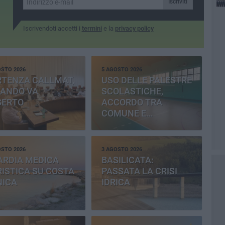
Iscriviti
Iscrivendoti accetti i
termini
e la
privacy policy
OSTO 2026
5 AGOSTO 2026
RTENZA CALLMAT,
USO DELLE PALESTRE
BANDO VA
SCOLASTICHE,
SERTO
ACCORDO TRA
COMUNE E
PROVINCIA
OSTO 2026
3 AGOSTO 2026
ARDIA MEDICA
BASILICATA:
ISTICA SU COSTA
PASSATA LA CRISI
NICA
IDRICA