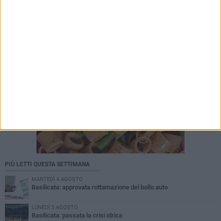
PIÙ LETTI QUESTA SETTIMANA
MARTEDÌ 4 AGOSTO
Basilicata: approvata rottamazione del bollo auto
LUNEDÌ 3 AGOSTO
Basilicata: passata la crisi idrica