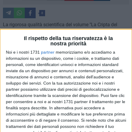
8
La rigorosa qualità scientifica del volume "La Cripta del
Peccato Originale di Matera – Codice di conservazione" (a
Il rispetto della tua riservatezza è la
cura di Gisella Capponi e Giulia Caneva, edizione Gangemi,
nostra priorità
Roma), promosso e finanziato dalla Fondazione Zétema di
Noi e i nostri 1731
partner
memorizziamo e/o accediamo a
Matera, ha avuto un ufficiale riconoscimento da parte del
informazioni su un dispositivo, come i cookie, e trattiamo dati
Ministero della Cultura. Giovedì 4 dicembre 2025, alle ore 17,
personali, come identificatori univoci e informazioni standard
a Roma, presso la Curia Iulia nel Parco Archeologico del
inviate da un dispositivo per annunci e contenuti personalizzati,
Colosseo, il Capo del Dipartimento per la Valorizzazione del
misurazione di annunci e contenuti, analisi dell'audience e
Patrimonio Culturale del MIC, dott.ssa Alfonsina Russo,
sviluppo dei servizi.
Con la tua autorizzazione noi e i nostri
porgerà l'autorevole saluto istituzionale ai convenuti in uno
partner possiamo utilizzare dati precisi di geolocalizzazione e
dei luoghi più significativi della Capitale, la Curia Iulia, antica
identificazione tramite la scansione del dispositivo. Puoi fare clic
per consentire a noi e ai nostri 1731 partner il trattamento per le
sede del Senato romano, annessa, come rinnovata sede
finalità sopra descritte. In alternativa puoi accedere a
assembleare, da Giulio Cesare nel suo Foro personale.
informazioni più dettagliate e modificare le tue preferenze prima
di acconsentire o di negare il consenso.
Si rende noto che alcuni
La pubblicazione sarà presentata da Alessandro Viscogliosi,
trattamenti dei dati personali possono non richiedere il tuo
professore ordinario dei Storia dell'Architettura antica e