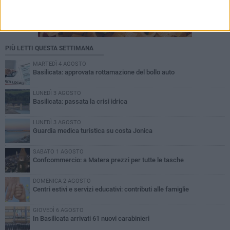
PIÙ LETTI QUESTA SETTIMANA
MARTEDÌ 4 AGOSTO
Basilicata: approvata rottamazione del bollo auto
LUNEDÌ 3 AGOSTO
Basilicata: passata la crisi idrica
LUNEDÌ 3 AGOSTO
Guardia medica turistica su costa Jonica
SABATO 1 AGOSTO
Confcommercio: a Matera prezzi per tutte le tasche
DOMENICA 2 AGOSTO
Centri estivi e servizi educativi: contributi alle famiglie
GIOVEDÌ 6 AGOSTO
In Basilicata arrivati 61 nuovi carabinieri