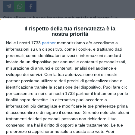
Otto alloggi a basso impatto ambientale nel borgo "La
Martella".
Il rispetto della tua riservatezza è la
nostra priorità
Il bando di gara, mediante procedura aperta, attinge ad un
Noi e i nostri 1733
partner
memorizziamo e/o accediamo a
fondo di 1.247.973 di euro, per la realizzazione di "alloggi di
informazioni su un dispositivo, come i cookie, e trattiamo dati
edilizia residenziale pubblica, sovvenzionata con procedure
personali, come identificatori univoci e informazioni standard
bioclimatiche e materiali biocompatibili", spiega Nicola
inviate da un dispositivo per annunci e contenuti personalizzati,
misurazione di annunci e contenuti, analisi dell'audience e
Trombetta. I lavori rientrano nell'accordo siglato nel 2010 -
sviluppo dei servizi.
Con la tua autorizzazione noi e i nostri
dall' Amministrazione Adduce, dall'Ater, dalla Regione
partner possiamo utilizzare dati precisi di geolocalizzazione e
Basilicata e il Ministero delle Infrastrutture - sulla base di un
identificazione tramite la scansione del dispositivo. Puoi fare clic
precedente protocollo del 1999", spiega Nicola Trombetta.
per consentire a noi e ai nostri 1733 partner il trattamento per le
finalità sopra descritte. In alternativa puoi accedere a
L'assessore ai lavori pubblici, aggiunge: "Saranno destinati
informazioni più dettagliate e modificare le tue preferenze prima
alle fasce deboli della città. Architetture innovative che
di acconsentire o di negare il consenso.
Si rende noto che alcuni
trattamenti dei dati personali possono non richiedere il tuo
segnalano un'attenzione particolare nei confronti della tutela
consenso, ma hai il diritto di opporti a tale trattamento. Le tue
ambientale e del risparmio energetico". Trombetta inoltre
preferenze si applicheranno solo a questo sito web. Puoi
commenta la scelta di allocare le strutture biocompatibili nel