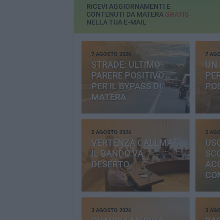
RICEVI AGGIORNAMENTI E
CONTENUTI DA MATERA
GRATIS
NELLA TUA E-MAIL
7 AGOSTO 2026
7 AG
STRADE: ULTIMO
UN 
PARERE POSITIVO
PE
PER IL BYPASS DI
PO
MATERA
5 AGOSTO 2026
5 AG
VERTENZA CALLMAT,
USO
IL BANDO VA
SC
DESERTO
AC
CO
PR
3 AGOSTO 2026
3 AG