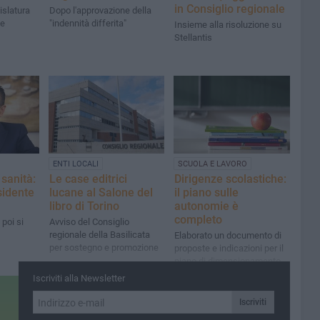
in Consiglio regionale
islatura
Dopo l'approvazione della
le
"indennità differita"
Insieme alla risoluzione su
Stellantis
ENTI LOCALI
SCUOLA E LAVORO
 sanità:
Le case editrici
Dirigenze scolastiche:
sidente
lucane al Salone del
il piano sulle
libro di Torino
autonomie è
completo
 poi si
Avviso del Consiglio
regionale della Basilicata
Elaborato un documento di
per sostegno e promozione
proposte e indicazioni per il
piano di dimensionamento
Iscriviti alla Newsletter
Iscriviti