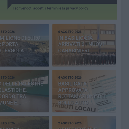
Iscrivendoti accetti i
termini
e la
privacy policy
OSTO 2026
6 AGOSTO 2026
MILIONE DI EURO
IN BASILICATA
R PORTA
ARRIVATI 61 NUOVI
STERGOLA
CARABINIERI
OSTO 2026
4 AGOSTO 2026
 DELLE PALESTRE
BASILICATA:
OLASTICHE,
APPROVATA
CORDO TRA
ROTTAMAZIONE DEL
MUNE E
BOLLO AUTO
OVINCIA
OSTO 2026
2 AGOSTO 2026