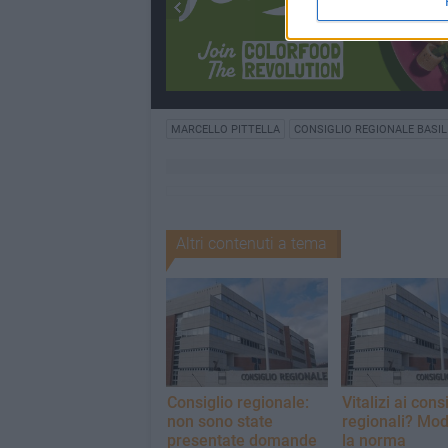
MARCELLO PITTELLA
CONSIGLIO REGIONALE BASIL
Altri contenuti a tema
Consiglio regionale:
Vitalizi ai consi
non sono state
regionali? Mod
presentate domande
la norma