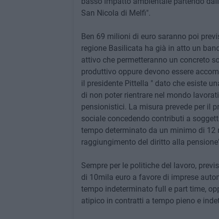
basso impatto ambientale partendo dalle e
San Nicola di Melfi".
Ben 69 milioni di euro saranno poi previst
regione Basilicata ha già in atto un band
attivo che permetteranno un concreto so
produttivo oppure devono essere accompa
il presidente Pittella " dato che esiste u
di non poter rientrare nel mondo lavorat
pensionistici. La misura prevede per il p
sociale concedendo contributi a soggett
tempo determinato da un minimo di 12 
raggiungimento del diritto alla pensione"
Sempre per le politiche del lavoro, previ
di 10mila euro a favore di imprese aut
tempo indeterminato full e part time, o
atipico in contratti a tempo pieno e inde