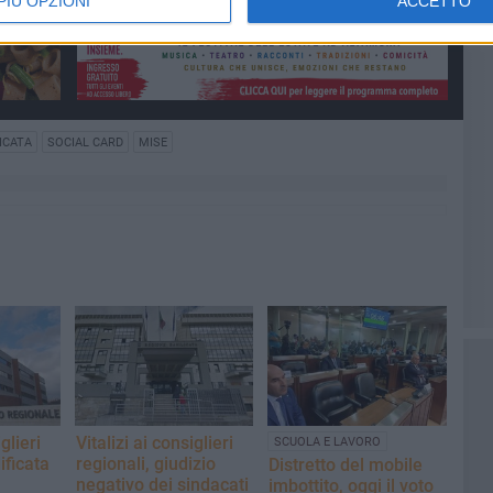
PIÙ OPZIONI
ACCETTO
ICATA
SOCIAL CARD
MISE
glieri
Vitalizi ai consiglieri
SCUOLA E LAVORO
ificata
regionali, giudizio
Distretto del mobile
negativo dei sindacati
imbottito, oggi il voto