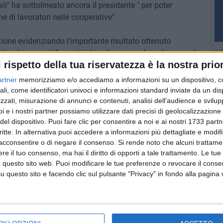
li" ha sottolineato ancora il presidente " per poter
ne di lavoratori nelle cooperative".
azione evidenziando l'importante risultato ottenuto
azie ad uno specifico articolo – il numero due- che prevede
PI
l rispetto della tua riservatezza è la nostra prior
entifico per valutare i parametri di esercizio degli impianti
artner
memorizziamo e/o accediamo a informazioni su un dispositivo, c
ali, come identificatori univoci e informazioni standard inviate da un di
ore Pittella saranno approfondite anche le cause che hanno
zzati, misurazione di annunci e contenuti, analisi dell'audience e svilupp
i e i nostri partner possiamo utilizzare dati precisi di geolocalizzazione 
essa in sicurezza dell'impianto Cova di Viggiano ed
del dispositivo. Puoi fare clic per consentire a noi e ai nostri 1733 partn
ativi di gas emessi dai camini del Cento Oli con particolare
critte. In alternativa puoi accedere a informazioni più dettagliate e modif
. Sarà un autorevole gruppo di lavoro di alto profilo
acconsentire o di negare il consenso.
Si rende noto che alcuni trattamen
à anche il compito di acquisire nel dettaglio tutti gli
e il tuo consenso, ma hai il diritto di opporti a tale trattamento. Le tue
idi prodotti dagli impianti lucani".
 questo sito web. Puoi modificare le tue preferenze o revocare il conse
questo sito e facendo clic sul pulsante "Privacy" in fondo alla pagina