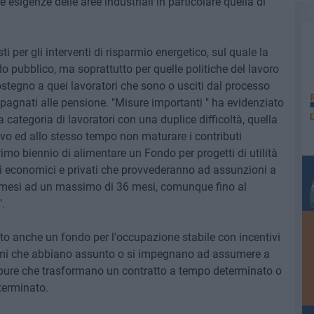
sigenze delle aree industriali in particolare quella di
i per gli interventi di risparmio energetico, sul quale la
o pubblico, ma soprattutto per quelle politiche del lavoro
stegno a quei lavoratori che sono o usciti dal processo
gnati alle pensione. "Misure importanti " ha evidenziato
na categoria di lavoratori con una duplice difficoltà, quella
ivo ed allo stesso tempo non maturare i contributi
rimo biennio di alimentare un Fondo per progetti di utilità
i economici e privati che provvederanno ad assunzioni a
mesi ad un massimo di 36 mesi, comunque fino al
.
sto anche un fondo per l'occupazione stabile con incentivi
omi che abbiano assunto o si impegnano ad assumere a
ppure che trasformano un contratto a tempo determinato o
terminato.