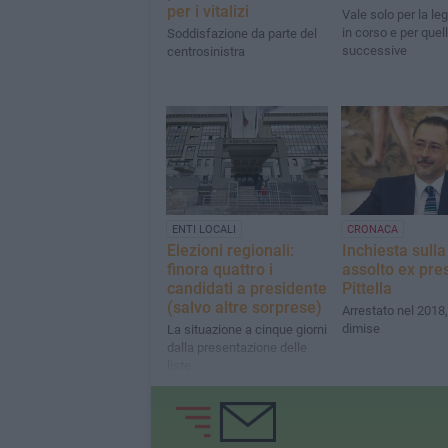
per i vitalizi
Vale solo per la leg
in corso e per quel
Soddisfazione da parte del
successive
centrosinistra
ENTI LOCALI
CRONACA
Elezioni regionali:
Inchiesta sulla
finora quattro i
assolto ex pre
candidati a presidente
Pittella
(salvo altre sorprese)
Arrestato nel 2018,
dimise
La situazione a cinque giorni
dalla presentazione delle
liste