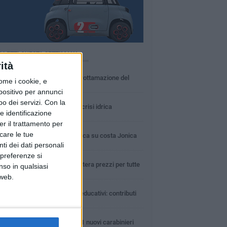
Ù LETTI QUESTA SETTIMANA
ità
MARTEDÌ 4 AGOSTO
Basilicata: approvata rottamazione del
ome i cookie, e
bollo auto
spositivo per annunci
LUNEDÌ 3 AGOSTO
o dei servizi.
Con la
Basilicata: passata la crisi idrica
e identificazione
er il trattamento per
LUNEDÌ 3 AGOSTO
icare le tue
Guardia medica turistica su costa Jonica
ti dei dati personali
 preferenze si
SABATO 1 AGOSTO
Confcommercio: a Matera prezzi per tutte
nso in qualsiasi
le tasche
 web.
DOMENICA 2 AGOSTO
Centri estivi e servizi educativi: contributi
alle famiglie
GIOVEDÌ 6 AGOSTO
In Basilicata arrivati 61 nuovi carabinieri