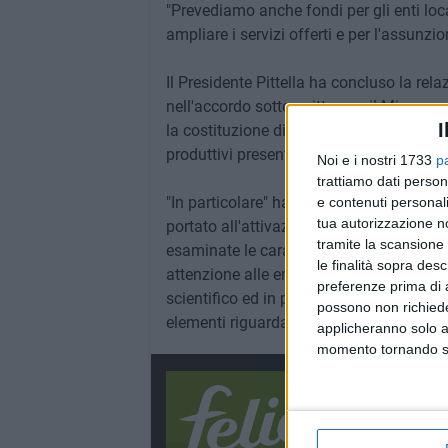
"Prevediamo anche fondi per gli enti loca
ampliare i servizi offerti e per l'assunzio
Il Presidente Pittella ha concluso la rel
nell'accordo sottoscritto con il Mise, gr
I
la costituzione di un gruppo di lavoro sci
produttivi presenti in Basilicata.
Noi e i nostri 1733
p
trattiamo dati person
"In particolare" ha spiegato il Governat
e contenuti personali
tua autorizzazione no
portato all'attivazione del sistema di m
tramite la scansione 
esaminate le caratteristiche ed i quantit
le finalità sopra des
attenzione alle emissioni di odori genere
preferenze prima di 
scientifico ed in piena autonomia che avr
possono non richieder
elementi riguardanti i rifiuti solidi e liqu
applicheranno solo a
momento tornando su 