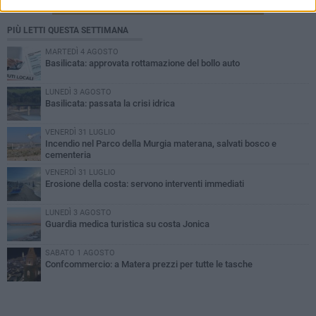
PIÙ LETTI QUESTA SETTIMANA
MARTEDÌ 4 AGOSTO
Basilicata: approvata rottamazione del bollo auto
LUNEDÌ 3 AGOSTO
Basilicata: passata la crisi idrica
VENERDÌ 31 LUGLIO
Incendio nel Parco della Murgia materana, salvati bosco e
cementeria
VENERDÌ 31 LUGLIO
Erosione della costa: servono interventi immediati
LUNEDÌ 3 AGOSTO
Guardia medica turistica su costa Jonica
SABATO 1 AGOSTO
Confcommercio: a Matera prezzi per tutte le tasche