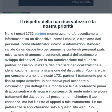
2
Il rispetto della tua riservatezza è la
nostra priorità
Il Consiglio regionale della Basilicata ha approvato la
proposta della maggioranza di centrodestra di modificare la
Noi e i nostri 1731
partner
memorizziamo e/o accediamo a
norma sulle indennità differite, i cosiddetti mini-vitalizi,
informazioni su un dispositivo, come i cookie, e trattiamo dati
personali, come identificatori univoci e informazioni standard
inserita nel collegato alla legge di stabilità regionale 2025. Si
inviate da un dispositivo per annunci e contenuti personalizzati,
stabilisce che non avrà efficacia retroattiva per i consiglieri
misurazione di annunci e contenuti, analisi dell'audience e
regionali delle precedenti legislature. Il beneficio maturerà
sviluppo dei servizi.
Con la tua autorizzazione noi e i nostri
per i consiglieri di questa e delle successive legislature, al
partner possiamo utilizzare dati precisi di geolocalizzazione e
raggiungimento dell'età pensionabile, previo versamento di
identificazione tramite la scansione del dispositivo. Puoi fare clic
contributi volontari, secondo un sistema di calcolo
per consentire a noi e ai nostri 1731 partner il trattamento per le
contributivo. Eliminato anche il riferimento al fondo sociale
finalità sopra descritte. In alternativa puoi accedere a
informazioni più dettagliate e modificare le tue preferenze prima
del Consiglio regionale che non verrà utilizzato per far
di acconsentire o di negare il consenso.
Si rende noto che alcuni
maturare le indennità differite.
trattamenti dei dati personali possono non richiedere il tuo
consenso, ma hai il diritto di opporti a tale trattamento. Le tue
L'adesione al sistema è facoltativa e subordinata a
preferenze si applicheranno solo a questo sito web. Puoi
versamenti volontari effettivi. In base al nuovo testo i