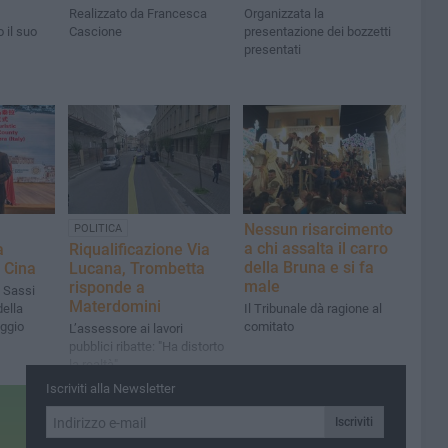
Realizzato da Francesca
Organizzata la
 il suo
Cascione
presentazione dei bozzetti
presentati
Nessun risarcimento
POLITICA
a chi assalta il carro
a
Riqualificazione Via
della Bruna e si fa
n Cina
Lucana, Trombetta
male
risponde a
i Sassi
Materdomini
della
Il Tribunale dà ragione al
aggio
comitato
L’assessore ai lavori
pubblici ribatte: "Ha distorto
la realtà"
Iscriviti alla Newsletter
Iscriviti