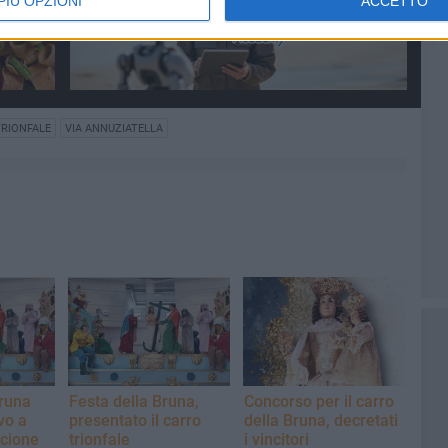
PIÙ OPZIONI
ACCETTO
RIONFALE
VIA ANNUZIATELLA
Bruna
Festa della Bruna,
Concorso per il carro
vo a
presentato il carro
della Bruna, decretati
cione
trionfale
i vincitori