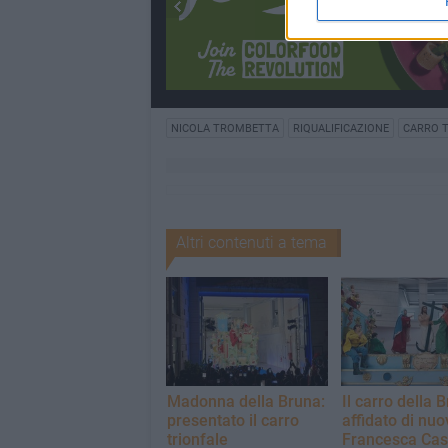
NICOLA TROMBETTA
RIQUALIFICAZIONE
CARRO T
Altri contenuti a tema
Madonna della Bruna:
Il carro della 
presentato il carro
affidato di nuo
trionfale
Francesca Cas