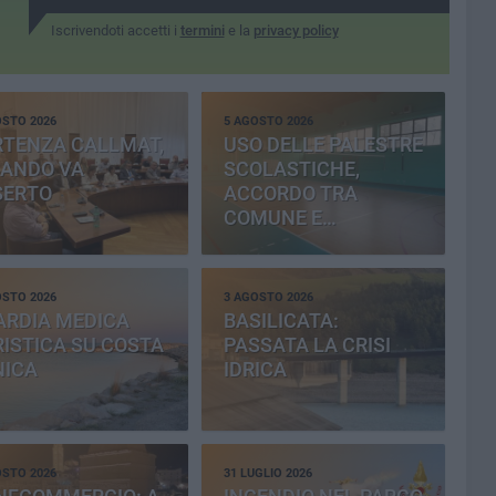
Iscrivendoti accetti i
termini
e la
privacy policy
OSTO 2026
5 AGOSTO 2026
RTENZA CALLMAT,
USO DELLE PALESTRE
BANDO VA
SCOLASTICHE,
SERTO
ACCORDO TRA
COMUNE E
PROVINCIA
OSTO 2026
3 AGOSTO 2026
ARDIA MEDICA
BASILICATA:
ISTICA SU COSTA
PASSATA LA CRISI
NICA
IDRICA
OSTO 2026
31 LUGLIO 2026