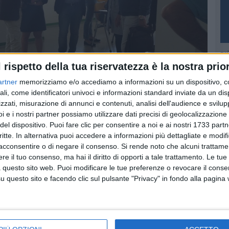
PI
l rispetto della tua riservatezza è la nostra prior
artner
memorizziamo e/o accediamo a informazioni su un dispositivo, c
ali, come identificatori univoci e informazioni standard inviate da un di
zzati, misurazione di annunci e contenuti, analisi dell'audience e svilupp
i e i nostri partner possiamo utilizzare dati precisi di geolocalizzazione 
del dispositivo. Puoi fare clic per consentire a noi e ai nostri 1733 partn
critte. In alternativa puoi accedere a informazioni più dettagliate e modif
acconsentire o di negare il consenso.
Si rende noto che alcuni trattamen
e il tuo consenso, ma hai il diritto di opporti a tale trattamento. Le tue
i via Annunziatella
 questo sito web. Puoi modificare le tue preferenze o revocare il conse
questo sito e facendo clic sul pulsante "Privacy" in fondo alla pagina