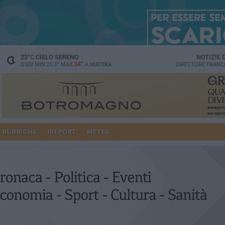
23
°C
CIELO SERENO
NOTIZIE
34°
OGGI MIN
23.5°
MAX
A
MATERA
DIRETTORE
FRANC
RUBRICHE
IREPORT
METEO