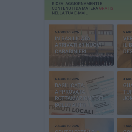
RICEVI AGGIORNAMENTI E
CONTENUTI DA MATERA
GRATIS
NELLA TUA E-MAIL
6 AGOSTO 2026
5 AG
IN BASILICATA
VE
ARRIVATI 61 NUOVI
IL 
CARABINIERI
DE
4 AGOSTO 2026
3 AG
BASILICATA:
GU
APPROVATA
TUR
ROTTAMAZIONE DEL
JO
BOLLO AUTO
2 AGOSTO 2026
1 AG