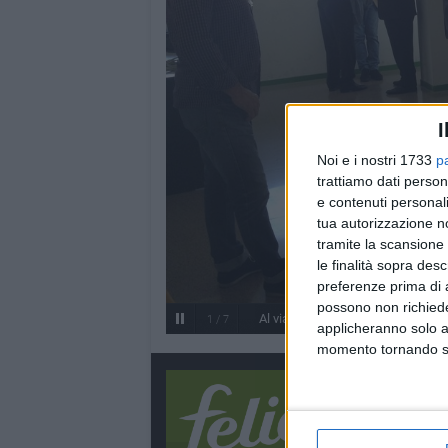
I
Noi e i nostri 1733
p
trattiamo dati person
e contenuti personali
tua autorizzazione no
tramite la scansione 
le finalità sopra des
preferenze prima di 
possono non richieder
Al via i lavori di riqualificazione d
1
/
7
applicheranno solo a
momento tornando su 