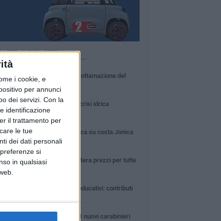
Ù LETTI QUESTA SETTIMANA
ità
MARTEDÌ 4 AGOSTO
Basilicata: approvata rottamazione del
ome i cookie, e
bollo auto
spositivo per annunci
LUNEDÌ 3 AGOSTO
o dei servizi.
Con la
Basilicata: passata la crisi idrica
e identificazione
er il trattamento per
LUNEDÌ 3 AGOSTO
icare le tue
Guardia medica turistica su costa Jonica
ti dei dati personali
 preferenze si
SABATO 1 AGOSTO
Confcommercio: a Matera prezzi per tutte
nso in qualsiasi
le tasche
 web.
DOMENICA 2 AGOSTO
Centri estivi e servizi educativi: contributi
alle famiglie
GIOVEDÌ 6 AGOSTO
In Basilicata arrivati 61 nuovi carabinieri