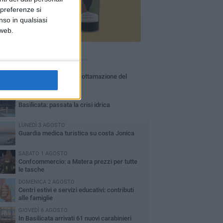
 preferenze si
nso in qualsiasi
 web.
Ù LETTI QUESTA SETTIMANA
MARTEDÌ 4 AGOSTO
Basilicata: approvata rottamazione del
bollo auto
LUNEDÌ 3 AGOSTO
Basilicata: passata la crisi idrica
LUNEDÌ 3 AGOSTO
Guardia medica turistica su costa Jonica
SABATO 1 AGOSTO
Confcommercio: a Matera prezzi per tutte
le tasche
DOMENICA 2 AGOSTO
Centri estivi e servizi educativi: contributi
alle famiglie
GIOVEDÌ 6 AGOSTO
In Basilicata arrivati 61 nuovi carabinieri