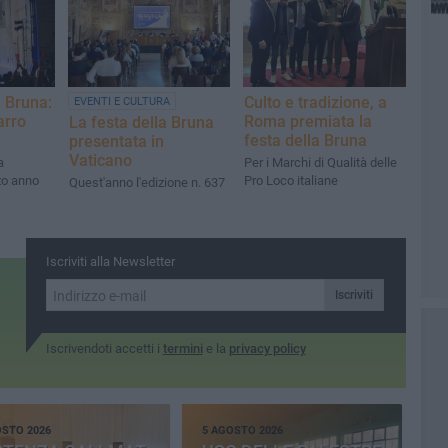
 Bruna:
Culto e tradizione, a
EVENTI E CULTURA
arro
Roma premiata la
La festa della Bruna
festa della Bruna
presentata in
Vaticano
a
Per i Marchi di Qualità delle
zo anno
Pro Loco italiane
Quest'anno l'edizione n. 637
Iscriviti alla Newsletter
Iscriviti
Iscrivendoti accetti i
termini
e la
privacy policy
OSTO 2026
5 AGOSTO 2026