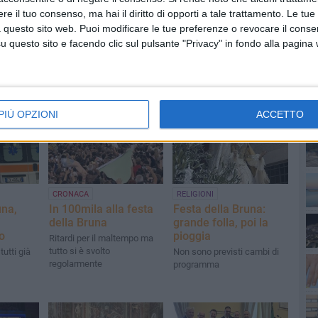
RO TRIONFALE
CARRO TRIONFALE 2016
e il tuo consenso, ma hai il diritto di opporti a tale trattamento. Le tue
 questo sito web. Puoi modificare le tue preferenze o revocare il conse
questo sito e facendo clic sul pulsante "Privacy" in fondo alla pagina
PI
PIÙ OPZIONI
ACCETTO
CRONACA
RELIGIONI
una,
In 100mila alla festa
Festa della Bruna:
i
della Bruna
grande folla, poi la
o
pioggia
Ritardi per il maltempo ma
tutto si è svolto
tutti già
Non sono previsti cambi di
regolarmente
programma