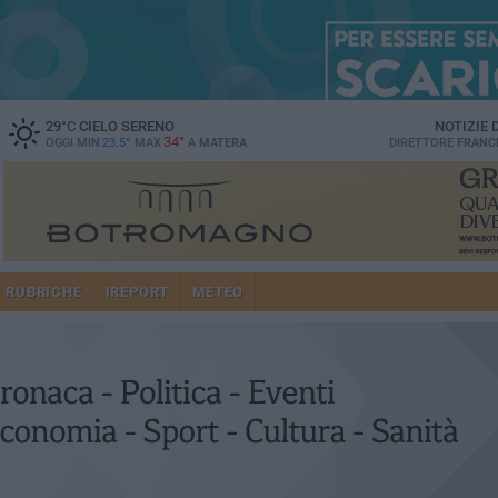
29
°C
CIELO SERENO
NOTIZIE
34°
OGGI MIN
23.5°
MAX
A
MATERA
DIRETTORE
FRANC
RUBRICHE
IREPORT
METEO