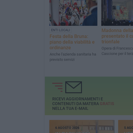
Madonna della
ENTI LOCALI
presentato il c
Festa della Bruna:
trionfale
piano della viabilità e
ordinanze
Opera di Francesc
Cascione per il ter
Anche l'azienda sanitaria ha
previsto servizi
RICEVI AGGIORNAMENTI E
CONTENUTI DA MATERA
GRATIS
NELLA TUA E-MAIL
6 AGOSTO 2026
5 AG