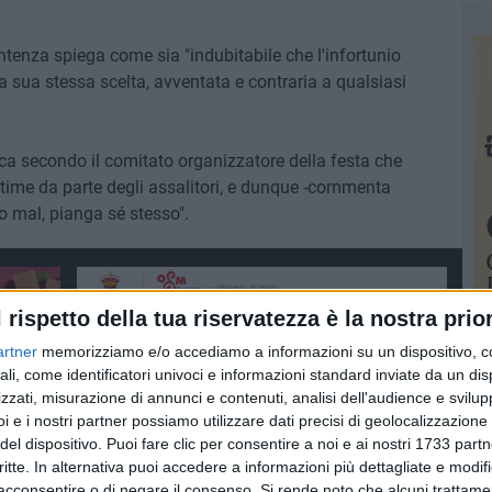
tenza spiega come sia "indubitabile che l'infortunio
la sua stessa scelta, avventata e contraria a qualsiasi
rica secondo il comitato organizzatore della festa che
ttime da parte degli assalitori, e dunque -commenta
o mal, pianga sé stesso".
l rispetto della tua riservatezza è la nostra prior
artner
memorizziamo e/o accediamo a informazioni su un dispositivo, c
ali, come identificatori univoci e informazioni standard inviate da un di
zzati, misurazione di annunci e contenuti, analisi dell'audience e svilupp
i e i nostri partner possiamo utilizzare dati precisi di geolocalizzazione 
del dispositivo. Puoi fare clic per consentire a noi e ai nostri 1733 partn
critte. In alternativa puoi accedere a informazioni più dettagliate e modif
acconsentire o di negare il consenso.
Si rende noto che alcuni trattamen