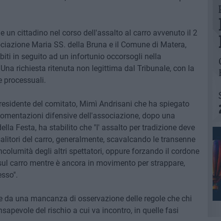
un cittadino nel corso dell'assalto al carro avvenuto il 2
ociazione Maria SS. della Bruna e il Comune di Matera,
iti in seguito ad un infortunio occorsogli nella
 Una richiesta ritenuta non legittima dal Tribunale, con la
 processuali.
 presidente del comitato, Mimì Andrisani che ha spiegato
rgomentazioni difensive dell'associazione, dopo una
lla Festa, ha stabilito che "l' assalto per tradizione deve
salitori del carro, generalmente, scavalcando le transenne
ncolumità degli altri spettatori, oppure forzando il cordone
e sul carro mentre è ancora in movimento per strappare,
esso".
e da una mancanza di osservazione delle regole che chi
sapevole del rischio a cui va incontro, in quelle fasi