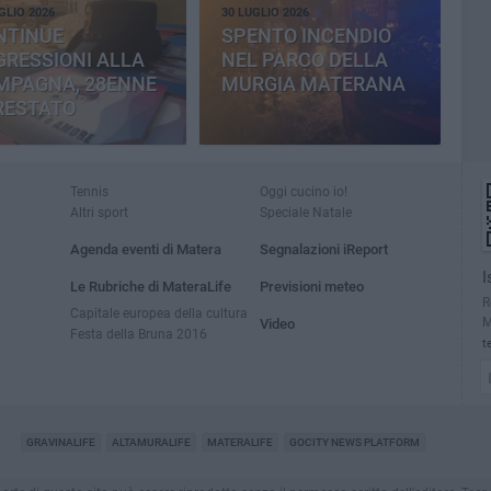
GLIO 2026
30 LUGLIO 2026
NTINUE
SPENTO INCENDIO
RESSIONI ALLA
NEL PARCO DELLA
MPAGNA, 28ENNE
MURGIA MATERANA
RESTATO
Tennis
Oggi cucino io!
Altri sport
Speciale Natale
Agenda eventi di Matera
Segnalazioni iReport
I
Le Rubriche di MateraLife
Previsioni meteo
R
Capitale europea della cultura
M
Video
Festa della Bruna 2016
t
GRAVINALIFE
ALTAMURALIFE
MATERALIFE
GOCITY NEWS PLATFORM