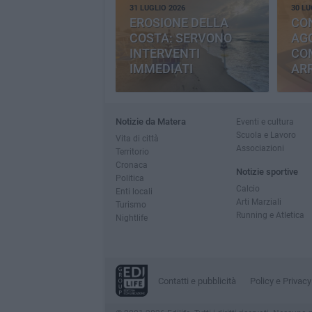
31 LUGLIO 2026
30 LU
EROSIONE DELLA
CO
COSTA: SERVONO
AGG
INTERVENTI
CO
IMMEDIATI
AR
Notizie da Matera
Eventi e cultura
Scuola e Lavoro
Vita di città
Associazioni
Territorio
Cronaca
Notizie sportive
Politica
Calcio
Enti locali
Arti Marziali
Turismo
Running e Atletica
Nightlife
Contatti e pubblicità
Policy e Privacy