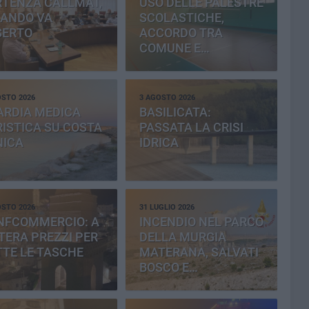
RTENZA CALLMAT,
USO DELLE PALESTRE
BANDO VA
SCOLASTICHE,
SERTO
ACCORDO TRA
COMUNE E
PROVINCIA
OSTO 2026
3 AGOSTO 2026
ARDIA MEDICA
BASILICATA:
ISTICA SU COSTA
PASSATA LA CRISI
NICA
IDRICA
OSTO 2026
31 LUGLIO 2026
NFCOMMERCIO: A
INCENDIO NEL PARCO
ERA PREZZI PER
DELLA MURGIA
TE LE TASCHE
MATERANA, SALVATI
BOSCO E
CEMENTERIA