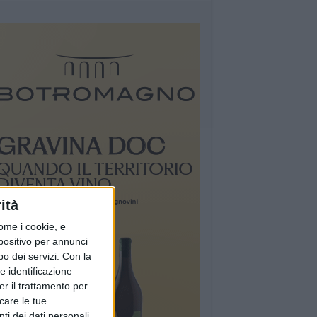
ità
ome i cookie, e
spositivo per annunci
o dei servizi.
Con la
e identificazione
er il trattamento per
icare le tue
ti dei dati personali