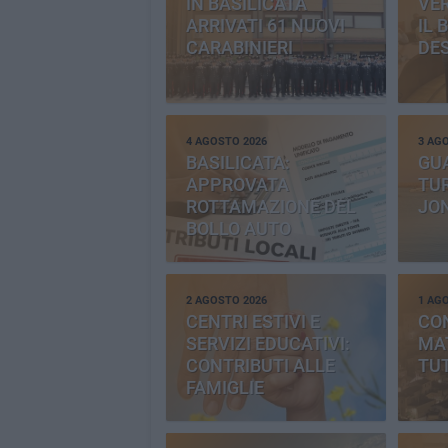
IN BASILICATA
VE
ARRIVATI 61 NUOVI
IL 
CARABINIERI
DE
4 AGOSTO 2026
3 AG
BASILICATA:
GU
APPROVATA
TUR
ROTTAMAZIONE DEL
JO
BOLLO AUTO
2 AGOSTO 2026
1 AG
CENTRI ESTIVI E
CO
SERVIZI EDUCATIVI:
MAT
CONTRIBUTI ALLE
TUT
FAMIGLIE