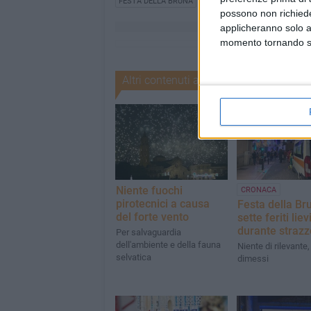
FESTA DELLA BRUNA
CARRO MONUMENTALE
CAR
possono non richieder
applicheranno solo a
momento tornando su 
Altri contenuti a tema
Niente fuochi
CRONACA
pirotecnici a causa
Festa della Br
del forte vento
sette feriti liev
durante strazz
Per salvaguardia
dell'ambiente e della fauna
Niente di rilevante, 
selvatica
dimessi