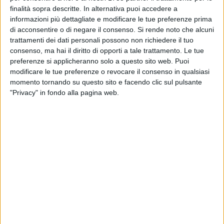
scelta ha permesso di aumentare la permeabilità del suolo,
finalità sopra descritte. In alternativa puoi accedere a
favorire l'infiltrazione delle acque meteoriche, ridurre il
informazioni più dettagliate e modificare le tue preferenze prima
ruscellamento superficiale e contribuire al raffrescamento
di acconsentire o di negare il consenso.
Si rende noto che alcuni
naturale dell'area urbana. Elemento centrale della
trattamenti dei dati personali possono non richiedere il tuo
riqualificazione è il significativo incremento della dotazione
consenso, ma hai il diritto di opporti a tale trattamento. Le tue
preferenze si applicheranno solo a questo sito web. Puoi
vegetale, con la messa a dimora di alberi a media e grande
modificare le tue preferenze o revocare il consenso in qualsiasi
chioma, arbusti ed essenze erbacee selezionate tra specie
momento tornando su questo sito e facendo clic sul pulsante
autoctone e naturalizzate, adatte alle condizioni climatiche
"Privacy" in fondo alla pagina web.
locali e a basso fabbisogno idrico. Le alberature
garantiscono ombreggiamento, mitigazione delle
temperature estive e miglioramento del microclima,
contribuendo anche alla qualità dell'aria grazie alla
captazione di polveri sottili e inquinanti.
L'inserimento di arbusti e piante tappezzanti crea inoltre
volumi verdi su più livelli, favorendo la biodiversità urbana e
l'attrazione dell'avifauna. La nuova configurazione della
piazza è organizzata da una rete di percorsi che
attraversano il giardino, collegano le principali direttrici di