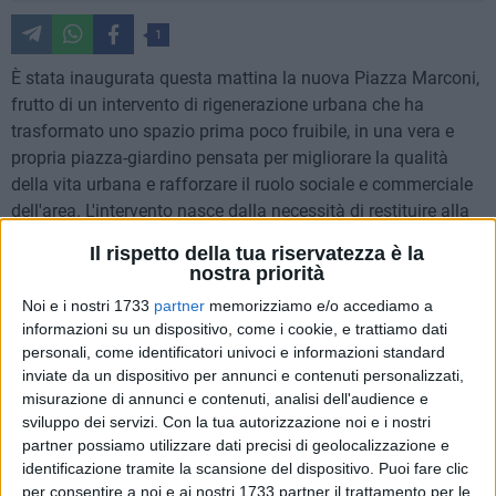
1
È stata inaugurata questa mattina la nuova Piazza Marconi,
frutto di un intervento di rigenerazione urbana che ha
trasformato uno spazio prima poco fruibile, in una vera e
propria piazza-giardino pensata per migliorare la qualità
della vita urbana e rafforzare il ruolo sociale e commerciale
dell'area. L'intervento nasce dalla necessità di restituire alla
comunità uno spazio pubblico accogliente, sostenibile e
Il rispetto della tua riservatezza è la
resiliente ai cambiamenti climatici. La precedente
nostra priorità
configurazione della piazza era caratterizzata da ridotto
Noi e i nostri 1733
partner
memorizziamo e/o accediamo a
comfort ambientale e forte surriscaldamento estivo, fattori
informazioni su un dispositivo, come i cookie, e trattiamo dati
che ne limitavano l'utilizzo e la funzione di luogo di
personali, come identificatori univoci e informazioni standard
aggregazione.
inviate da un dispositivo per annunci e contenuti personalizzati,
misurazione di annunci e contenuti, analisi dell'audience e
Il progetto ha previsto una radicale trasformazione:
sviluppo dei servizi.
Con la tua autorizzazione noi e i nostri
partner possiamo utilizzare dati precisi di geolocalizzazione e
eliminate le ampie superfici pavimentate impermeabili e
identificazione tramite la scansione del dispositivo. Puoi fare clic
sostituite con aree verdi e pavimentazioni drenanti. Questa
per consentire a noi e ai nostri 1733 partner il trattamento per le