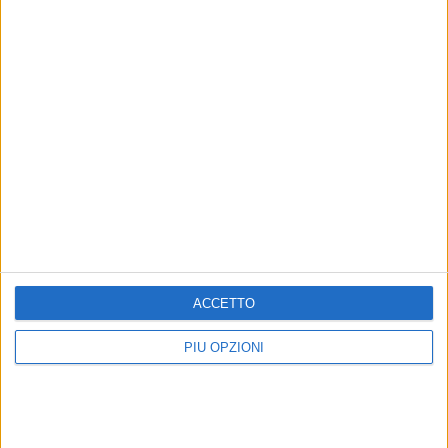
Altri contenuti a tema
Lavori nello stadio, finora
Riapre la villa comunale
rispettato il programma
dopo i lavori
L'Amministrazione ha fornito un
Tanta curiosità per conoscere come
aggiornamento
è cambiata
ACCETTO
PIÙ OPZIONI